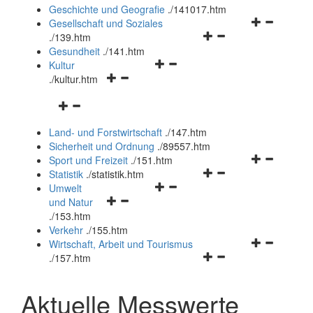
und
Geschichte und Geografie
.
/141017.htm
schließen
Navigationsm
Gesellschaft und Soziales
Navigationsmenü
öffnen
.
/139.htm
öffnen
und
Gesundheit
.
/141.htm
Navigationsmenü
und
schließen
Kultur
Navigationsmenü
öffnen
schließen
.
/kultur.htm
öffnen
und
Navigationsmenü
und
schließen
öffnen
schließen
Land- und Forstwirtschaft
.
/147.htm
und
Sicherheit und Ordnung
.
/89557.htm
schließen
Navigationsm
Sport und Freizeit
.
/151.htm
Navigationsmenü
öffnen
Statistik
.
/statistik.htm
Navigationsmenü
öffnen
und
Umwelt
Navigationsmenü
öffnen
und
schließen
und Natur
öffnen
und
schließen
.
/153.htm
und
schließen
Verkehr
.
/155.htm
schließen
Navigationsm
Wirtschaft, Arbeit und Tourismus
Navigationsmenü
öffnen
.
/157.htm
öffnen
und
und
schließen
Aktuelle Messwerte
schließen