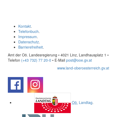
Kontakt
.
Telefonbuch
.
Impressum
.
Datenschutz
.
Barrierefreiheit
.
Amt der Oö. Landesregierung • 4021 Linz, Landhausplatz 1
•
Telefon
(+43 732) 77 20-0
• E-Mail
post@ooe.gv.at
www.land-oberoesterreich.gv.at
.
.
Oö.
Landtag
.