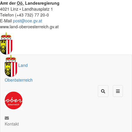
Amt der
Oö.
Landesregierung
4021 Linz • Landhausplatz 1
Telefon (+43 732) 77 20-0
E-Mail
post@ooe.gv.at
www.land-oberoesterreich.gv.at
Land
Oberösterreich
Kontakt