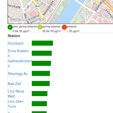
Quellen:
DORIS
,
basemap.at
sehr gering belastet
gering belastet
belastet
0 bis 35 µg/m³
35 bis 50 µg/m³
> 50 µg/m³
Station
Grünbach
Enns-Kristein
3
Gallneukirchen
3
Steyregg-Au
Bad Zell
Linz-Neue
Welt
Linz-24er-
Turm