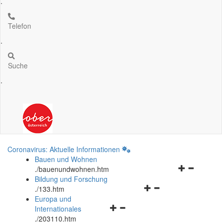
.
Telefon
.
Suche
.
Coronavirus: Aktuelle Informationen
Bauen und Wohnen
Navigationsm
.
/bauenundwohnen.htm
öffnen
Bildung und Forschung
Navigationsmenü
und
.
/133.htm
öffnen
schließen
Europa und
Navigationsmenü
und
Internationales
öffnen
schließen
.
/203110.htm