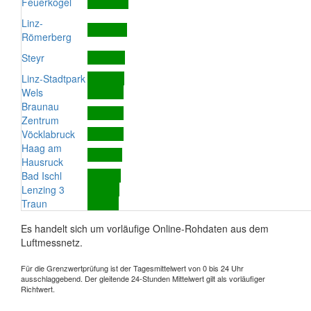
Feuerkogel
Linz-
Römerberg
Steyr
Linz-Stadtpark
Wels
Braunau
Zentrum
Vöcklabruck
Haag am
Hausruck
Bad Ischl
Lenzing 3
Traun
Es handelt sich um vorläufige Online-Rohdaten aus dem
Luftmessnetz.
Für die Grenzwertprüfung ist der Tagesmittelwert von 0 bis 24 Uhr
ausschlaggebend. Der gleitende 24-Stunden Mittelwert gilt als vorläufiger
Richtwert.