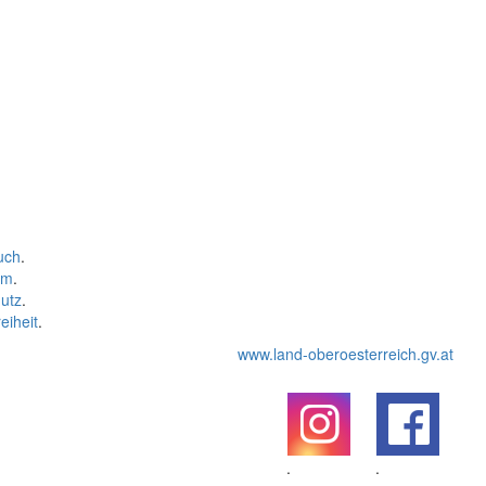
uch
.
um
.
utz
.
eiheit
.
www.land-oberoesterreich.gv.at
.
.