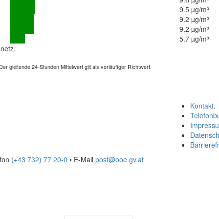
9.5 µg/m³
9.2 µg/m³
9.2 µg/m³
5.7 µg/m³
netz.
 gleitende 24-Stunden Mittelwert gilt als vorläufiger Richtwert.
Kontakt
.
Telefonb
Impress
Datensch
Barrierefr
efon
(+43 732) 77 20-0
• E-Mail
post@ooe.gv.at