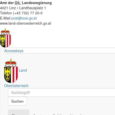
Amt der
Oö.
Landesregierung
4021 Linz • Landhausplatz 1
Telefon (+43 732) 77 20-0
E-Mail
post@ooe.gv.at
www.land-oberoesterreich.gv.at
Accesskeys
Land
Oberösterreich
Schnellsuche
Schnellsuche
Suchen