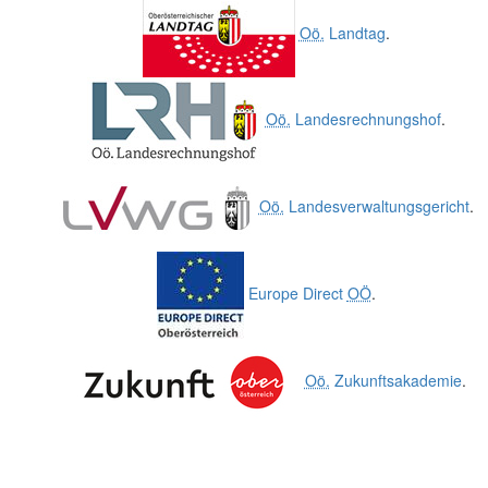
Oö.
Landtag
.
Oö.
Landesrechnungshof
.
Oö.
Landesverwaltungsgericht
.
Europe Direct
OÖ
.
Oö.
Zukunftsakademie
.