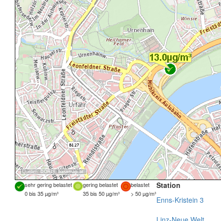
Quellen:
DORIS
,
basemap.at
Station
sehr gering belastet
gering belastet
belastet
0 bis 35 µg/m³
35 bis 50 µg/m³
> 50 µg/m³
Enns-Kristein 3
Linz-Neue Welt