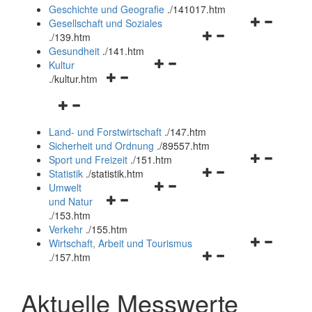
und
Geschichte und Geografie
.
/141017.htm
schließen
Navigationsm
Gesellschaft und Soziales
Navigationsmenü
öffnen
.
/139.htm
öffnen
und
Gesundheit
.
/141.htm
Navigationsmenü
und
schließen
Kultur
Navigationsmenü
öffnen
schließen
.
/kultur.htm
öffnen
und
Navigationsmenü
und
schließen
öffnen
schließen
Land- und Forstwirtschaft
.
/147.htm
und
Sicherheit und Ordnung
.
/89557.htm
schließen
Navigationsm
Sport und Freizeit
.
/151.htm
Navigationsmenü
öffnen
Statistik
.
/statistik.htm
Navigationsmenü
öffnen
und
Umwelt
Navigationsmenü
öffnen
und
schließen
und Natur
öffnen
und
schließen
.
/153.htm
und
schließen
Verkehr
.
/155.htm
schließen
Navigationsm
Wirtschaft, Arbeit und Tourismus
Navigationsmenü
öffnen
.
/157.htm
öffnen
und
und
schließen
Aktuelle Messwerte
schließen