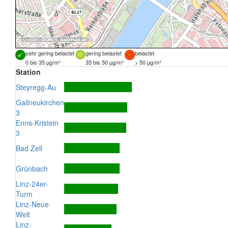
Quellen:
DORIS
,
basemap.at
sehr gering belastet
gering belastet
belastet
0 bis 35 µg/m³
35 bis 50 µg/m³
> 50 µg/m³
Station
Steyregg-Au
Gallneukirchen
3
Enns-Kristein
3
Bad Zell
Grünbach
Linz-24er-
Turm
Linz-Neue
Welt
Linz-