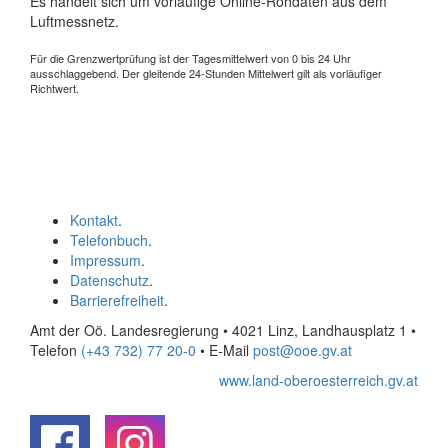
Es handelt sich um vorläufige Online-Rohdaten aus dem
Luftmessnetz.
Für die Grenzwertprüfung ist der Tagesmittelwert von 0 bis 24 Uhr
ausschlaggebend. Der gleitende 24-Stunden Mittelwert gilt als vorläufiger
Richtwert.
Kontakt
.
Telefonbuch
.
Impressum
.
Datenschutz
.
Barrierefreiheit
.
Amt der Oö. Landesregierung • 4021 Linz, Landhausplatz 1
•
Telefon
(+43 732) 77 20-0
• E-Mail
post@ooe.gv.at
www.land-oberoesterreich.gv.at