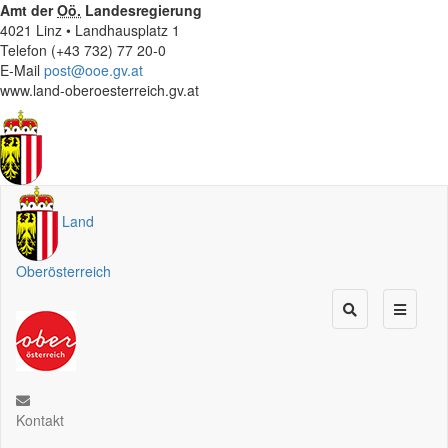
Amt der
Oö.
Landesregierung
4021 Linz • Landhausplatz 1
Telefon (+43 732) 77 20-0
E-Mail
post@ooe.gv.at
www.land-oberoesterreich.gv.at
Land
Oberösterreich
Kontakt