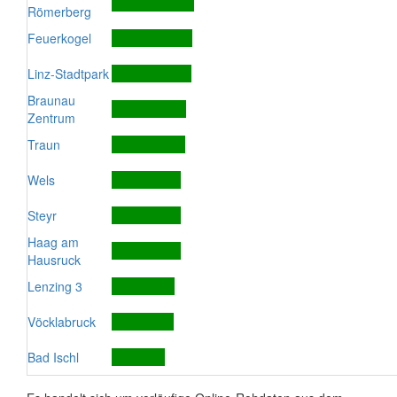
Römerberg
Feuerkogel
Linz-Stadtpark
Braunau
Zentrum
Traun
Wels
Steyr
Haag am
Hausruck
Lenzing 3
Vöcklabruck
Bad Ischl