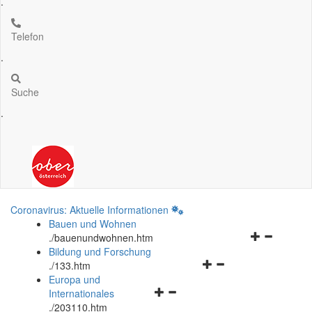
.
Telefon
.
Suche
.
Coronavirus: Aktuelle Informationen
Bauen und Wohnen
Navigationsm
.
/bauenundwohnen.htm
öffnen
Bildung und Forschung
Navigationsmenü
und
.
/133.htm
öffnen
schließen
Europa und
Navigationsmenü
und
Internationales
öffnen
schließen
.
/203110.htm