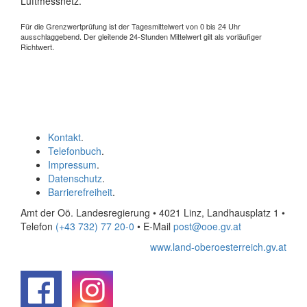
Luftmessnetz.
Für die Grenzwertprüfung ist der Tagesmittelwert von 0 bis 24 Uhr
ausschlaggebend. Der gleitende 24-Stunden Mittelwert gilt als vorläufiger
Richtwert.
Kontakt
.
Telefonbuch
.
Impressum
.
Datenschutz
.
Barrierefreiheit
.
Amt der Oö. Landesregierung • 4021 Linz, Landhausplatz 1
•
Telefon
(+43 732) 77 20-0
• E-Mail
post@ooe.gv.at
www.land-oberoesterreich.gv.at