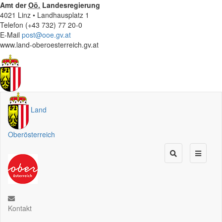
Amt der
Oö.
Landesregierung
4021 Linz • Landhausplatz 1
Telefon (+43 732) 77 20-0
E-Mail
post@ooe.gv.at
www.land-oberoesterreich.gv.at
Land
Oberösterreich
Kontakt