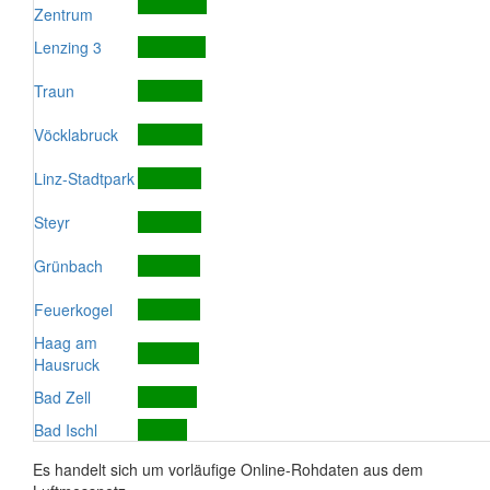
Zentrum
Lenzing 3
Traun
Vöcklabruck
Linz-Stadtpark
Steyr
Grünbach
Feuerkogel
Haag am
Hausruck
Bad Zell
Bad Ischl
Es handelt sich um vorläufige Online-Rohdaten aus dem