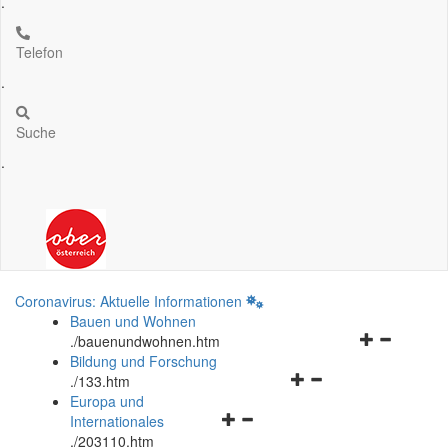
.
Telefon
.
Suche
.
Coronavirus: Aktuelle Informationen
Bauen und Wohnen
Navigationsm
.
/bauenundwohnen.htm
öffnen
Bildung und Forschung
Navigationsmenü
und
.
/133.htm
öffnen
schließen
Europa und
Navigationsmenü
und
Internationales
öffnen
schließen
.
/203110.htm