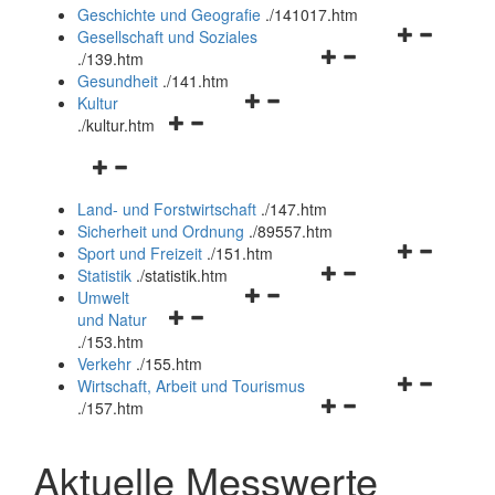
und
Geschichte und Geografie
.
/141017.htm
schließen
Navigationsm
Gesellschaft und Soziales
Navigationsmenü
öffnen
.
/139.htm
öffnen
und
Gesundheit
.
/141.htm
Navigationsmenü
und
schließen
Kultur
Navigationsmenü
öffnen
schließen
.
/kultur.htm
öffnen
und
Navigationsmenü
und
schließen
öffnen
schließen
Land- und Forstwirtschaft
.
/147.htm
und
Sicherheit und Ordnung
.
/89557.htm
schließen
Navigationsm
Sport und Freizeit
.
/151.htm
Navigationsmenü
öffnen
Statistik
.
/statistik.htm
Navigationsmenü
öffnen
und
Umwelt
Navigationsmenü
öffnen
und
schließen
und Natur
öffnen
und
schließen
.
/153.htm
und
schließen
Verkehr
.
/155.htm
schließen
Navigationsm
Wirtschaft, Arbeit und Tourismus
Navigationsmenü
öffnen
.
/157.htm
öffnen
und
und
schließen
Aktuelle Messwerte
schließen