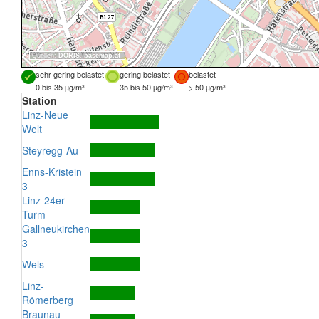
Quellen:
DORIS
,
basemap.at
sehr gering belastet
gering belastet
belastet
0 bis 35 µg/m³
35 bis 50 µg/m³
> 50 µg/m³
Station
Linz-Neue
Welt
Steyregg-Au
Enns-Kristein
3
Linz-24er-
Turm
Gallneukirchen
3
Wels
Linz-
Römerberg
Braunau