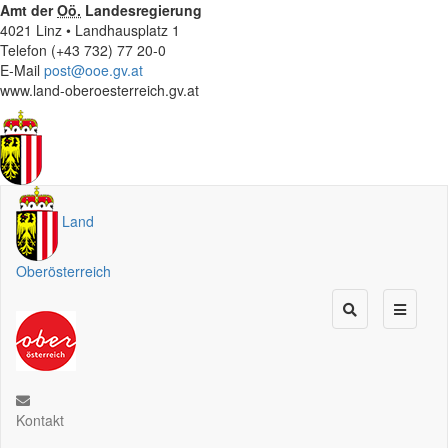
Amt der
Oö.
Landesregierung
4021 Linz • Landhausplatz 1
Telefon (+43 732) 77 20-0
E-Mail
post@ooe.gv.at
www.land-oberoesterreich.gv.at
Land
Oberösterreich
Kontakt