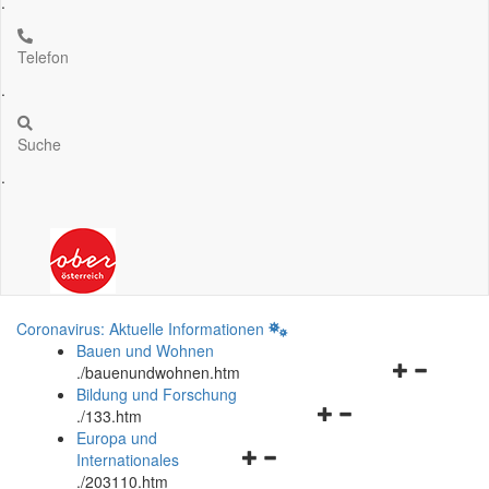
.
Telefon
.
Suche
.
Coronavirus: Aktuelle Informationen
Bauen und Wohnen
Navigationsm
.
/bauenundwohnen.htm
öffnen
Bildung und Forschung
Navigationsmenü
und
.
/133.htm
öffnen
schließen
Europa und
Navigationsmenü
und
Internationales
öffnen
schließen
.
/203110.htm