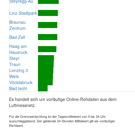
Steyregg-Au
Linz-Stadtpark
Braunau
Zentrum
Bad Zell
Haag am
Hausruck
Steyr
Traun
Lenzing 3
Wels
Vöcklabruck
Bad Ischl
Es handelt sich um vorläufige Online-Rohdaten aus dem
Luftmessnetz.
Für die Grenzwertprüfung ist der Tagesmittelwert von 0 bis 24 Uhr
ausschlaggebend. Der gleitende 24-Stunden Mittelwert gilt als vorläufiger
Richtwert.