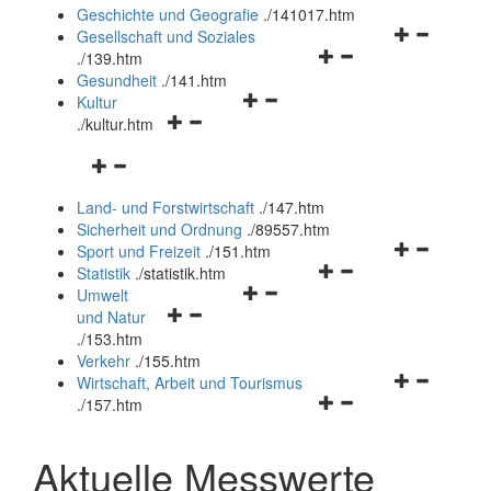
und
Geschichte und Geografie
.
/141017.htm
schließen
Navigationsm
Gesellschaft und Soziales
Navigationsmenü
öffnen
.
/139.htm
öffnen
und
Gesundheit
.
/141.htm
Navigationsmenü
und
schließen
Kultur
Navigationsmenü
öffnen
schließen
.
/kultur.htm
öffnen
und
Navigationsmenü
und
schließen
öffnen
schließen
Land- und Forstwirtschaft
.
/147.htm
und
Sicherheit und Ordnung
.
/89557.htm
schließen
Navigationsm
Sport und Freizeit
.
/151.htm
Navigationsmenü
öffnen
Statistik
.
/statistik.htm
Navigationsmenü
öffnen
und
Umwelt
Navigationsmenü
öffnen
und
schließen
und Natur
öffnen
und
schließen
.
/153.htm
und
schließen
Verkehr
.
/155.htm
schließen
Navigationsm
Wirtschaft, Arbeit und Tourismus
Navigationsmenü
öffnen
.
/157.htm
öffnen
und
und
schließen
Aktuelle Messwerte
schließen