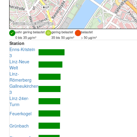
Quellen:
DORIS
,
basemap.at
sehr gering belastet
gering belastet
belastet
0 bis 35 µg/m³
35 bis 50 µg/m³
> 50 µg/m³
Station
Enns-Kristein
3
Linz-Neue
Welt
Linz-
Römerberg
Gallneukirchen
3
Linz-24er-
Turm
Feuerkogel
Grünbach