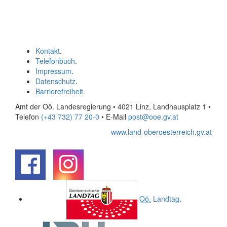
Kontakt
.
Telefonbuch
.
Impressum
.
Datenschutz
.
Barrierefreiheit
.
Amt der Oö. Landesregierung • 4021 Linz, Landhausplatz 1
•
Telefon
(+43 732) 77 20-0
• E-Mail
post@ooe.gv.at
www.land-oberoesterreich.gv.at
.
.
Oö.
Landtag
.