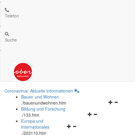
.
Telefon
.
Suche
.
Coronavirus: Aktuelle Informationen
Bauen und Wohnen
Navigationsm
.
/bauenundwohnen.htm
öffnen
Bildung und Forschung
Navigationsmenü
und
.
/133.htm
öffnen
schließen
Europa und
Navigationsmenü
und
Internationales
öffnen
schließen
.
/203110.htm