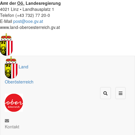
Amt der
Oö.
Landesregierung
4021 Linz • Landhausplatz 1
Telefon (+43 732) 77 20-0
E-Mail
post@ooe.gv.at
www.land-oberoesterreich.gv.at
Land
Oberösterreich
Kontakt