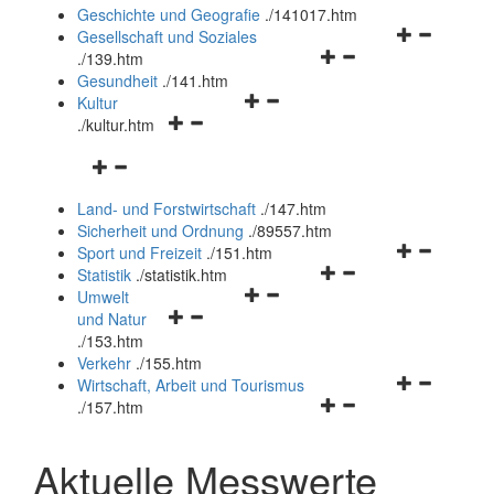
und
Geschichte und Geografie
.
/141017.htm
schließen
Navigationsm
Gesellschaft und Soziales
Navigationsmenü
öffnen
.
/139.htm
öffnen
und
Gesundheit
.
/141.htm
Navigationsmenü
und
schließen
Kultur
Navigationsmenü
öffnen
schließen
.
/kultur.htm
öffnen
und
Navigationsmenü
und
schließen
öffnen
schließen
Land- und Forstwirtschaft
.
/147.htm
und
Sicherheit und Ordnung
.
/89557.htm
schließen
Navigationsm
Sport und Freizeit
.
/151.htm
Navigationsmenü
öffnen
Statistik
.
/statistik.htm
Navigationsmenü
öffnen
und
Umwelt
Navigationsmenü
öffnen
und
schließen
und Natur
öffnen
und
schließen
.
/153.htm
und
schließen
Verkehr
.
/155.htm
schließen
Navigationsm
Wirtschaft, Arbeit und Tourismus
Navigationsmenü
öffnen
.
/157.htm
öffnen
und
und
schließen
Aktuelle Messwerte
schließen