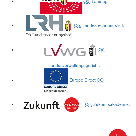
Oö.
Landtag
.
Oö.
Landesrechnungshof
.
Oö.
Landesverwaltungsgericht
.
Europe Direct
OÖ
.
Oö.
Zukunftsakademie
.