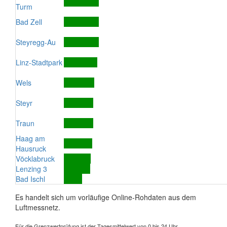
Turm
Bad Zell
Steyregg-Au
Linz-Stadtpark
Wels
Steyr
Traun
Haag am
Hausruck
Vöcklabruck
Lenzing 3
Bad Ischl
Es handelt sich um vorläufige Online-Rohdaten aus dem
Luftmessnetz.
Für die Grenzwertprüfung ist der Tagesmittelwert von 0 bis 24 Uhr