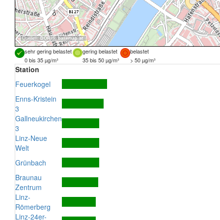
Quellen:
DORIS
,
basemap.at
sehr gering belastet
gering belastet
belastet
0 bis 35 µg/m³
35 bis 50 µg/m³
> 50 µg/m³
Station
Feuerkogel
Enns-Kristein
3
Gallneukirchen
3
Linz-Neue
Welt
Grünbach
Braunau
Zentrum
Linz-
Römerberg
Linz-24er-