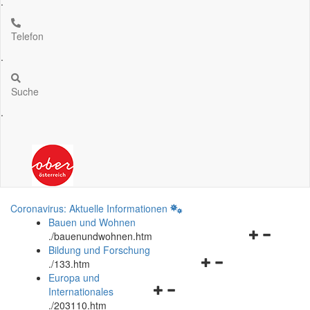
.
Telefon
.
Suche
.
Coronavirus: Aktuelle Informationen
Bauen und Wohnen
Navigationsm
.
/bauenundwohnen.htm
öffnen
Bildung und Forschung
Navigationsmenü
und
.
/133.htm
öffnen
schließen
Europa und
Navigationsmenü
und
Internationales
öffnen
schließen
.
/203110.htm