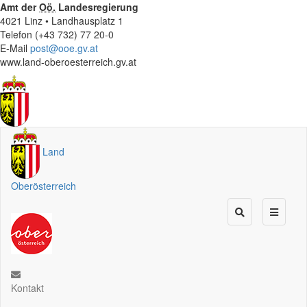
Amt der
Oö.
Landesregierung
4021 Linz • Landhausplatz 1
Telefon (+43 732) 77 20-0
E-Mail
post@ooe.gv.at
www.land-oberoesterreich.gv.at
Land
Oberösterreich
Kontakt