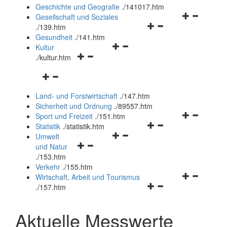
und
Geschichte und Geografie
.
/141017.htm
schließen
Navigationsm
Gesellschaft und Soziales
Navigationsmenü
öffnen
.
/139.htm
öffnen
und
Gesundheit
.
/141.htm
Navigationsmenü
und
schließen
Kultur
Navigationsmenü
öffnen
schließen
.
/kultur.htm
öffnen
und
Navigationsmenü
und
schließen
öffnen
schließen
Land- und Forstwirtschaft
.
/147.htm
und
Sicherheit und Ordnung
.
/89557.htm
schließen
Navigationsm
Sport und Freizeit
.
/151.htm
Navigationsmenü
öffnen
Statistik
.
/statistik.htm
Navigationsmenü
öffnen
und
Umwelt
Navigationsmenü
öffnen
und
schließen
und Natur
öffnen
und
schließen
.
/153.htm
und
schließen
Verkehr
.
/155.htm
schließen
Navigationsm
Wirtschaft, Arbeit und Tourismus
Navigationsmenü
öffnen
.
/157.htm
öffnen
und
und
schließen
Aktuelle Messwerte
schließen