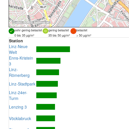
Quellen:
DORIS
,
basemap.at
sehr gering belastet
gering belastet
belastet
0 bis 35 µg/m³
35 bis 50 µg/m³
> 50 µg/m³
Station
Linz-Neue
Welt
Enns-Kristein
3
Linz-
Römerberg
Linz-Stadtpark
Linz-24er-
Turm
Lenzing 3
Vöcklabruck