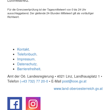
Luftmessnetz.
Für die Grenzwertprüfung ist der Tagesmittelwert von 0 bis 24 Uhr
ausschlaggebend. Der gleitende 24-Stunden Mittelwert gilt als vorläufiger
Richtwert.
Kontakt
.
Telefonbuch
.
Impressum
.
Datenschutz
.
Barrierefreiheit
.
Amt der Oö. Landesregierung • 4021 Linz, Landhausplatz 1
•
Telefon
(+43 732) 77 20-0
• E-Mail
post@ooe.gv.at
www.land-oberoesterreich.gv.at