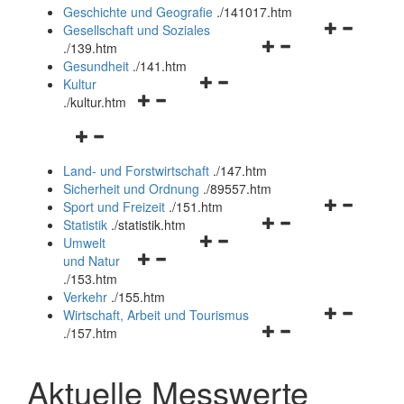
und
Geschichte und Geografie
.
/141017.htm
schließen
Navigationsm
Gesellschaft und Soziales
Navigationsmenü
öffnen
.
/139.htm
öffnen
und
Gesundheit
.
/141.htm
Navigationsmenü
und
schließen
Kultur
Navigationsmenü
öffnen
schließen
.
/kultur.htm
öffnen
und
Navigationsmenü
und
schließen
öffnen
schließen
Land- und Forstwirtschaft
.
/147.htm
und
Sicherheit und Ordnung
.
/89557.htm
schließen
Navigationsm
Sport und Freizeit
.
/151.htm
Navigationsmenü
öffnen
Statistik
.
/statistik.htm
Navigationsmenü
öffnen
und
Umwelt
Navigationsmenü
öffnen
und
schließen
und Natur
öffnen
und
schließen
.
/153.htm
und
schließen
Verkehr
.
/155.htm
schließen
Navigationsm
Wirtschaft, Arbeit und Tourismus
Navigationsmenü
öffnen
.
/157.htm
öffnen
und
und
schließen
Aktuelle Messwerte
schließen