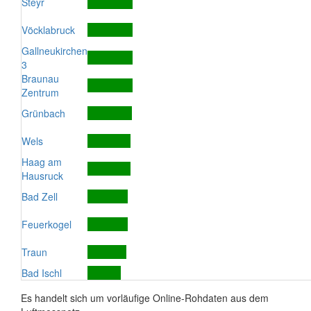
Steyr
Vöcklabruck
Gallneukirchen
3
Braunau
Zentrum
Grünbach
Wels
Haag am
Hausruck
Bad Zell
Feuerkogel
Traun
Bad Ischl
Es handelt sich um vorläufige Online-Rohdaten aus dem