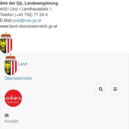
Amt der
Oö.
Landesregierung
4021 Linz • Landhausplatz 1
Telefon (+43 732) 77 20-0
E-Mail
post@ooe.gv.at
www.land-oberoesterreich.gv.at
Land
Oberösterreich
Kontakt