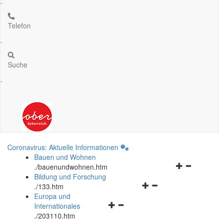
.
Telefon
.
Suche
.
Coronavirus: Aktuelle Informationen
Bauen und Wohnen
Navigationsm
.
/bauenundwohnen.htm
öffnen
Bildung und Forschung
Navigationsmenü
und
.
/133.htm
öffnen
schließen
Europa und
Navigationsmenü
und
Internationales
öffnen
schließen
.
/203110.htm