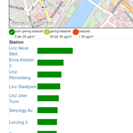
Quellen:
DORIS
,
basemap.at
sehr gering belastet
gering belastet
belastet
0 bis 35 µg/m³
35 bis 50 µg/m³
> 50 µg/m³
Station
Linz-Neue
Welt
Enns-Kristein
3
Linz-
Römerberg
Linz-Stadtpark
Linz-24er-
Turm
Steyregg-Au
Lenzing 3