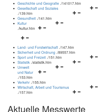
und
Geschichte und Geografie
.
/141017.htm
schließen
Navigationsm
Gesellschaft und Soziales
Navigationsmenü
öffnen
.
/139.htm
öffnen
und
Gesundheit
.
/141.htm
Navigationsmenü
und
schließen
Kultur
Navigationsmenü
öffnen
schließen
.
/kultur.htm
öffnen
und
Navigationsmenü
und
schließen
öffnen
schließen
Land- und Forstwirtschaft
.
/147.htm
und
Sicherheit und Ordnung
.
/89557.htm
schließen
Navigationsm
Sport und Freizeit
.
/151.htm
Navigationsmenü
öffnen
Statistik
.
/statistik.htm
Navigationsmenü
öffnen
und
Umwelt
Navigationsmenü
öffnen
und
schließen
und Natur
öffnen
und
schließen
.
/153.htm
und
schließen
Verkehr
.
/155.htm
schließen
Navigationsm
Wirtschaft, Arbeit und Tourismus
Navigationsmenü
öffnen
.
/157.htm
öffnen
und
und
schließen
Aktuelle Messwerte
schließen