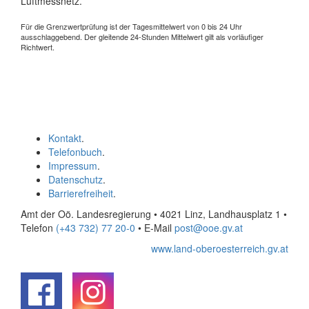
Luftmessnetz.
Für die Grenzwertprüfung ist der Tagesmittelwert von 0 bis 24 Uhr
ausschlaggebend. Der gleitende 24-Stunden Mittelwert gilt als vorläufiger
Richtwert.
Kontakt
.
Telefonbuch
.
Impressum
.
Datenschutz
.
Barrierefreiheit
.
Amt der Oö. Landesregierung • 4021 Linz, Landhausplatz 1
•
Telefon
(+43 732) 77 20-0
• E-Mail
post@ooe.gv.at
www.land-oberoesterreich.gv.at