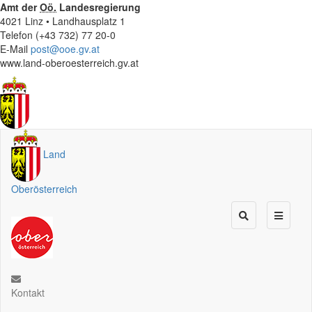
Amt der
Oö.
Landesregierung
4021 Linz • Landhausplatz 1
Telefon (+43 732) 77 20-0
E-Mail
post@ooe.gv.at
www.land-oberoesterreich.gv.at
Land
Oberösterreich
Kontakt