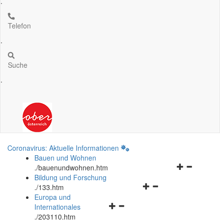
.
Telefon
.
Suche
.
Coronavirus: Aktuelle Informationen
Bauen und Wohnen
Navigationsm
.
/bauenundwohnen.htm
öffnen
Bildung und Forschung
Navigationsmenü
und
.
/133.htm
öffnen
schließen
Europa und
Navigationsmenü
und
Internationales
öffnen
schließen
.
/203110.htm