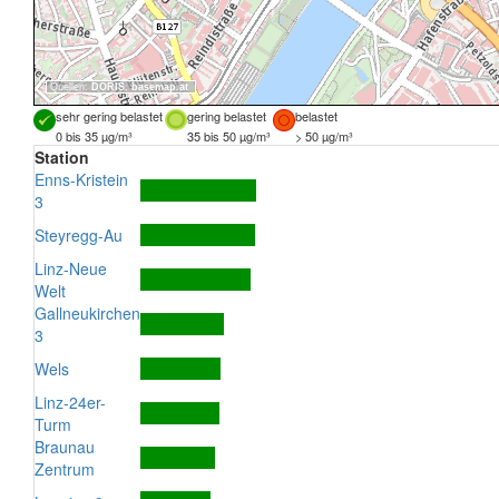
Quellen:
DORIS
,
basemap.at
sehr gering belastet
gering belastet
belastet
0 bis 35 µg/m³
35 bis 50 µg/m³
> 50 µg/m³
Station
Enns-Kristein
3
Steyregg-Au
Linz-Neue
Welt
Gallneukirchen
3
Wels
Linz-24er-
Turm
Braunau
Zentrum