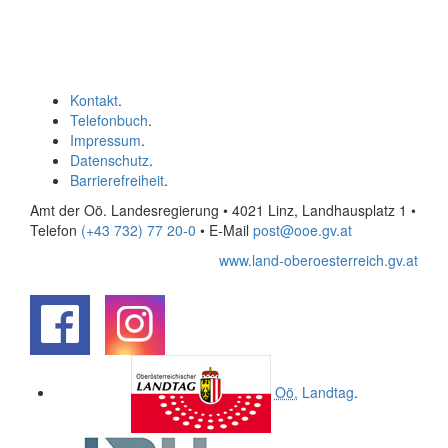
Kontakt
.
Telefonbuch
.
Impressum
.
Datenschutz
.
Barrierefreiheit
.
Amt der Oö. Landesregierung • 4021 Linz, Landhausplatz 1
•
Telefon
(+43 732) 77 20-0
• E-Mail
post@ooe.gv.at
www.land-oberoesterreich.gv.at
.
.
Oö.
Landtag
.