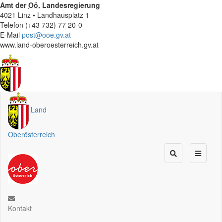
Amt der
Oö.
Landesregierung
4021 Linz • Landhausplatz 1
Telefon (+43 732) 77 20-0
E-Mail
post@ooe.gv.at
www.land-oberoesterreich.gv.at
Land
Oberösterreich
Kontakt