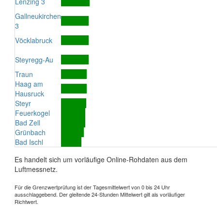
Lenzing 3
Gallneukirchen
3
Vöcklabruck
Steyregg-Au
Traun
Haag am
Hausruck
Steyr
Feuerkogel
Bad Zell
Grünbach
Bad Ischl
Es handelt sich um vorläufige Online-Rohdaten aus dem
Luftmessnetz.
Für die Grenzwertprüfung ist der Tagesmittelwert von 0 bis 24 Uhr
ausschlaggebend. Der gleitende 24-Stunden Mittelwert gilt als vorläufiger
Richtwert.