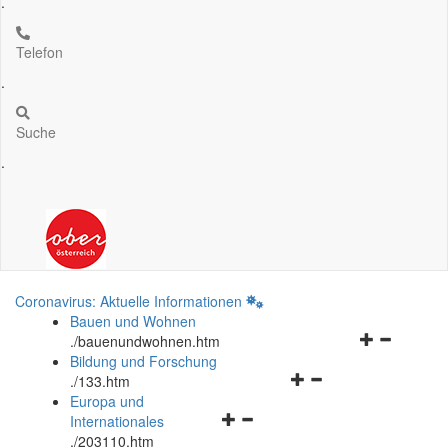
.
Telefon
.
Suche
.
Coronavirus: Aktuelle Informationen
Bauen und Wohnen
Navigationsm
.
/bauenundwohnen.htm
öffnen
Bildung und Forschung
Navigationsmenü
und
.
/133.htm
öffnen
schließen
Europa und
Navigationsmenü
und
Internationales
öffnen
schließen
.
/203110.htm