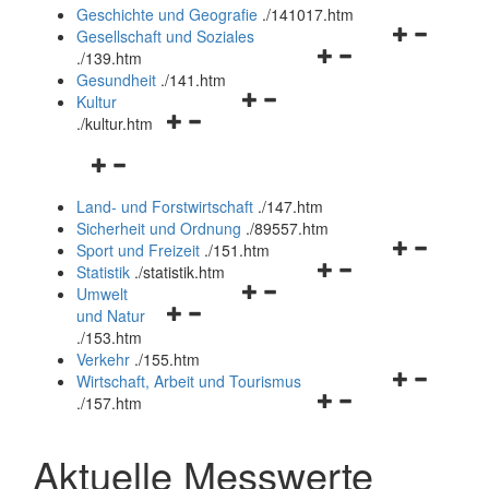
und
Geschichte und Geografie
.
/141017.htm
schließen
Navigationsm
Gesellschaft und Soziales
Navigationsmenü
öffnen
.
/139.htm
öffnen
und
Gesundheit
.
/141.htm
Navigationsmenü
und
schließen
Kultur
Navigationsmenü
öffnen
schließen
.
/kultur.htm
öffnen
und
Navigationsmenü
und
schließen
öffnen
schließen
Land- und Forstwirtschaft
.
/147.htm
und
Sicherheit und Ordnung
.
/89557.htm
schließen
Navigationsm
Sport und Freizeit
.
/151.htm
Navigationsmenü
öffnen
Statistik
.
/statistik.htm
Navigationsmenü
öffnen
und
Umwelt
Navigationsmenü
öffnen
und
schließen
und Natur
öffnen
und
schließen
.
/153.htm
und
schließen
Verkehr
.
/155.htm
schließen
Navigationsm
Wirtschaft, Arbeit und Tourismus
Navigationsmenü
öffnen
.
/157.htm
öffnen
und
und
schließen
Aktuelle Messwerte
schließen