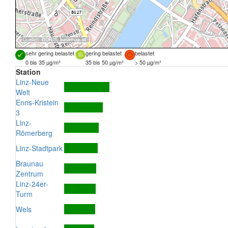
Quellen:
DORIS
,
basemap.at
sehr gering belastet
gering belastet
belastet
0 bis 35 µg/m³
35 bis 50 µg/m³
> 50 µg/m³
Station
Linz-Neue
Welt
Enns-Kristein
3
Linz-
Römerberg
Linz-Stadtpark
Braunau
Zentrum
Linz-24er-
Turm
Wels