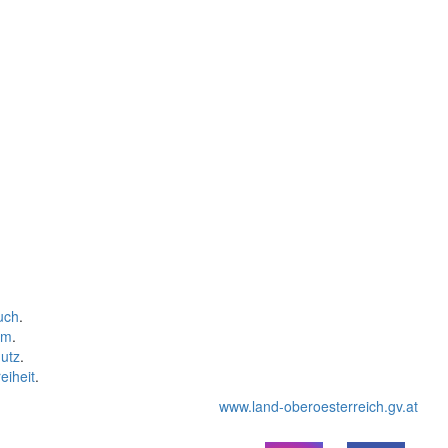
uch
.
um
.
utz
.
eiheit
.
www.land-oberoesterreich.gv.at