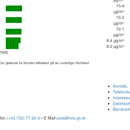
10.4
µg/m³
10.2
µg/m³
10.1
µg/m³
9.4 µg/m³
8.2 µg/m³
netz.
 gleitende 24-Stunden Mittelwert gilt als vorläufiger Richtwert.
Kontakt
.
Telefonb
Impress
Datensch
Barrierefr
efon
(+43 732) 77 20-0
• E-Mail
post@ooe.gv.at