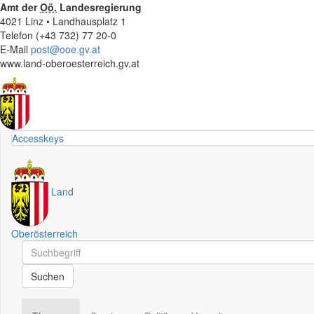
Amt der
Oö.
Landesregierung
4021 Linz • Landhausplatz 1
Telefon (+43 732) 77 20-0
E-Mail
post@ooe.gv.at
www.land-oberoesterreich.gv.at
Accesskeys
Land
Oberösterreich
Schnellsuche
Schnellsuche
Suchen