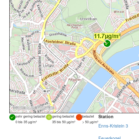
Quellen:
DORIS
,
basemap.at
Station
sehr gering belastet
gering belastet
belastet
0 bis 35 µg/m³
35 bis 50 µg/m³
> 50 µg/m³
Enns-Kristein 3
Feuerkogel