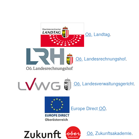
Oö.
Landtag
.
Oö.
Landesrechnungshof
.
Oö.
Landesverwaltungsgericht
.
Europe Direct
OÖ
.
Oö.
Zukunftsakademie
.