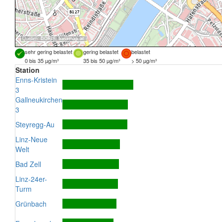
Quellen:
DORIS
,
basemap.at
sehr gering belastet
gering belastet
belastet
0 bis 35 µg/m³
35 bis 50 µg/m³
> 50 µg/m³
Station
Enns-Kristein
3
Gallneukirchen
3
Steyregg-Au
Linz-Neue
Welt
Bad Zell
Linz-24er-
Turm
Grünbach