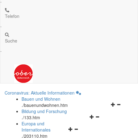
.
Telefon
.
Suche
.
Coronavirus: Aktuelle Informationen
Bauen und Wohnen
Navigationsm
.
/bauenundwohnen.htm
öffnen
Bildung und Forschung
Navigationsmenü
und
.
/133.htm
öffnen
schließen
Europa und
Navigationsmenü
und
Internationales
öffnen
schließen
.
/203110.htm