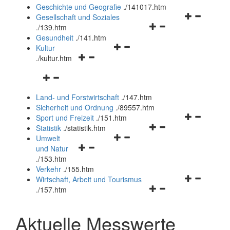
und
Geschichte und Geografie
.
/141017.htm
schließen
Navigationsm
Gesellschaft und Soziales
Navigationsmenü
öffnen
.
/139.htm
öffnen
und
Gesundheit
.
/141.htm
Navigationsmenü
und
schließen
Kultur
Navigationsmenü
öffnen
schließen
.
/kultur.htm
öffnen
und
Navigationsmenü
und
schließen
öffnen
schließen
Land- und Forstwirtschaft
.
/147.htm
und
Sicherheit und Ordnung
.
/89557.htm
schließen
Navigationsm
Sport und Freizeit
.
/151.htm
Navigationsmenü
öffnen
Statistik
.
/statistik.htm
Navigationsmenü
öffnen
und
Umwelt
Navigationsmenü
öffnen
und
schließen
und Natur
öffnen
und
schließen
.
/153.htm
und
schließen
Verkehr
.
/155.htm
schließen
Navigationsm
Wirtschaft, Arbeit und Tourismus
Navigationsmenü
öffnen
.
/157.htm
öffnen
und
und
schließen
Aktuelle Messwerte
schließen