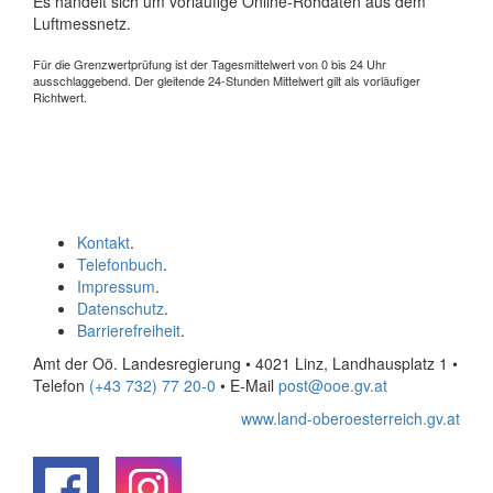
Es handelt sich um vorläufige Online-Rohdaten aus dem
Luftmessnetz.
Für die Grenzwertprüfung ist der Tagesmittelwert von 0 bis 24 Uhr
ausschlaggebend. Der gleitende 24-Stunden Mittelwert gilt als vorläufiger
Richtwert.
Kontakt
.
Telefonbuch
.
Impressum
.
Datenschutz
.
Barrierefreiheit
.
Amt der Oö. Landesregierung • 4021 Linz, Landhausplatz 1
•
Telefon
(+43 732) 77 20-0
• E-Mail
post@ooe.gv.at
www.land-oberoesterreich.gv.at