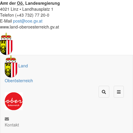
Amt der
Oö.
Landesregierung
4021 Linz • Landhausplatz 1
Telefon (+43 732) 77 20-0
E-Mail
post@ooe.gv.at
www.land-oberoesterreich.gv.at
Land
Oberösterreich
Kontakt