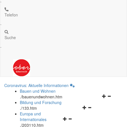
.
Telefon
.
Suche
.
Coronavirus: Aktuelle Informationen
Bauen und Wohnen
Navigationsm
.
/bauenundwohnen.htm
öffnen
Bildung und Forschung
Navigationsmenü
und
.
/133.htm
öffnen
schließen
Europa und
Navigationsmenü
und
Internationales
öffnen
schließen
.
/203110.htm