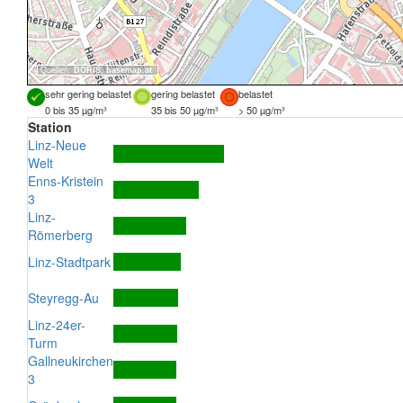
Quellen:
DORIS
,
basemap.at
sehr gering belastet
gering belastet
belastet
0 bis 35 µg/m³
35 bis 50 µg/m³
> 50 µg/m³
Station
Linz-Neue
Welt
Enns-Kristein
3
Linz-
Römerberg
Linz-Stadtpark
Steyregg-Au
Linz-24er-
Turm
Gallneukirchen
3