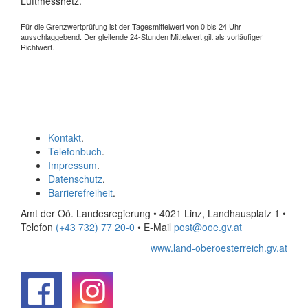
Luftmessnetz.
Für die Grenzwertprüfung ist der Tagesmittelwert von 0 bis 24 Uhr
ausschlaggebend. Der gleitende 24-Stunden Mittelwert gilt als vorläufiger
Richtwert.
Kontakt
.
Telefonbuch
.
Impressum
.
Datenschutz
.
Barrierefreiheit
.
Amt der Oö. Landesregierung • 4021 Linz, Landhausplatz 1
•
Telefon
(+43 732) 77 20-0
• E-Mail
post@ooe.gv.at
www.land-oberoesterreich.gv.at