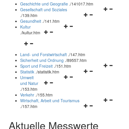
und
Geschichte und Geografie
.
/141017.htm
schließen
Navigationsm
Gesellschaft und Soziales
Navigationsmenü
öffnen
.
/139.htm
öffnen
und
Gesundheit
.
/141.htm
Navigationsmenü
und
schließen
Kultur
Navigationsmenü
öffnen
schließen
.
/kultur.htm
öffnen
und
Navigationsmenü
und
schließen
öffnen
schließen
Land- und Forstwirtschaft
.
/147.htm
und
Sicherheit und Ordnung
.
/89557.htm
schließen
Navigationsm
Sport und Freizeit
.
/151.htm
Navigationsmenü
öffnen
Statistik
.
/statistik.htm
Navigationsmenü
öffnen
und
Umwelt
Navigationsmenü
öffnen
und
schließen
und Natur
öffnen
und
schließen
.
/153.htm
und
schließen
Verkehr
.
/155.htm
schließen
Navigationsm
Wirtschaft, Arbeit und Tourismus
Navigationsmenü
öffnen
.
/157.htm
öffnen
und
und
schließen
Aktuelle Messwerte
schließen