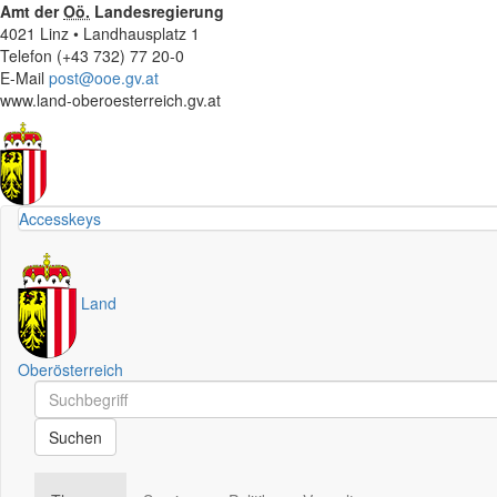
Amt der
Oö.
Landesregierung
4021 Linz • Landhausplatz 1
Telefon (+43 732) 77 20-0
E-Mail
post@ooe.gv.at
www.land-oberoesterreich.gv.at
Accesskeys
Land
Oberösterreich
Schnellsuche
Schnellsuche
Suchen