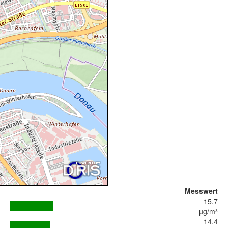
Messwert
15.7
µg/m³
14.4