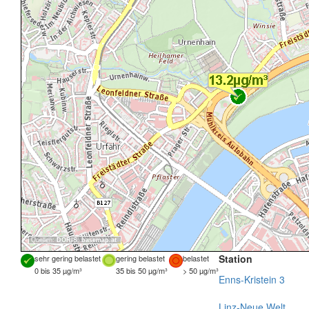
Quellen:
DORIS
,
basemap.at
Station
sehr gering belastet
gering belastet
belastet
0 bis 35 µg/m³
35 bis 50 µg/m³
> 50 µg/m³
Enns-Kristein 3
Linz-Neue Welt