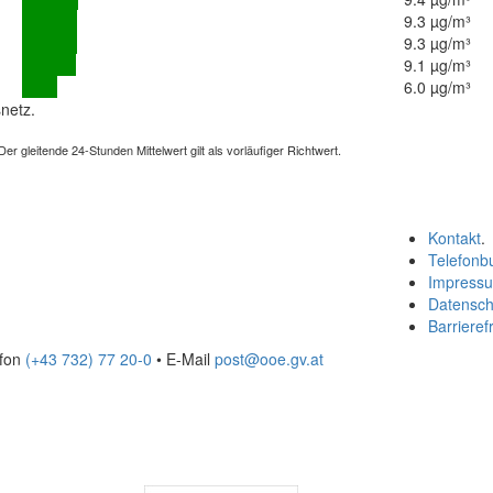
9.3 µg/m³
9.3 µg/m³
9.1 µg/m³
6.0 µg/m³
netz.
 gleitende 24-Stunden Mittelwert gilt als vorläufiger Richtwert.
Kontakt
.
Telefonb
Impress
Datensch
Barrierefr
efon
(+43 732) 77 20-0
• E-Mail
post@ooe.gv.at