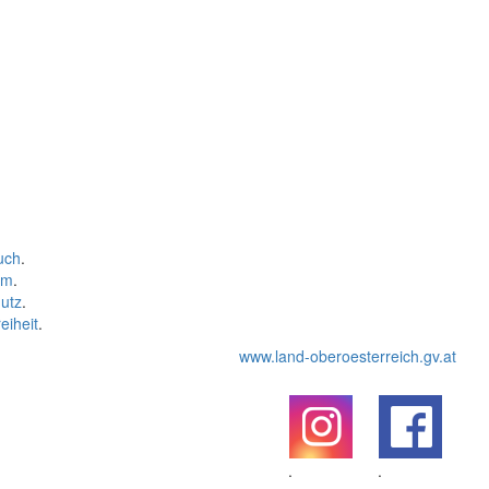
uch
.
um
.
utz
.
eiheit
.
www.land-oberoesterreich.gv.at
.
.