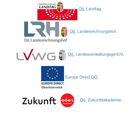
Oö.
Landtag
.
Oö.
Landesrechnungshof
.
Oö.
Landesverwaltungsgericht
.
Europe Direct
OÖ
.
Oö.
Zukunftsakademie
.