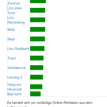
Zentrum
Linz-24er-
Turm
Linz-
Römerberg
Wels
Steyr
Linz-Stadtpark
Traun
Vöcklabruck
Lenzing 3
Haag am
Hausruck
Bad Ischl
Es handelt sich um vorläufige Online-Rohdaten aus dem