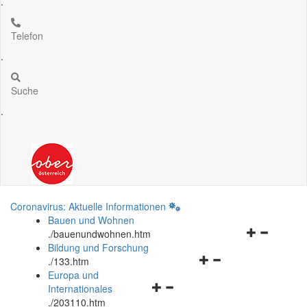
.
Telefon
.
Suche
.
Coronavirus: Aktuelle Informationen
Bauen und Wohnen
Navigationsm
.
/bauenundwohnen.htm
öffnen
Bildung und Forschung
Navigationsmenü
und
.
/133.htm
öffnen
schließen
Europa und
Navigationsmenü
und
Internationales
öffnen
schließen
.
/203110.htm