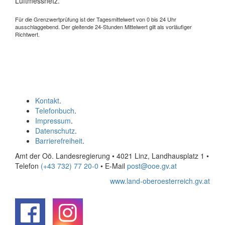
Luftmessnetz.
Für die Grenzwertprüfung ist der Tagesmittelwert von 0 bis 24 Uhr
ausschlaggebend. Der gleitende 24-Stunden Mittelwert gilt als vorläufiger
Richtwert.
Kontakt
.
Telefonbuch
.
Impressum
.
Datenschutz
.
Barrierefreiheit
.
Amt der Oö. Landesregierung • 4021 Linz, Landhausplatz 1
•
Telefon
(+43 732) 77 20-0
• E-Mail
post@ooe.gv.at
www.land-oberoesterreich.gv.at