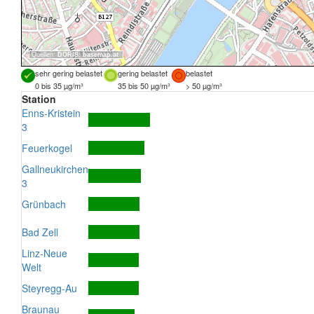
Quellen:
DORIS
,
basemap.at
sehr gering belastet
gering belastet
belastet
0 bis 35 µg/m³
35 bis 50 µg/m³
> 50 µg/m³
Station
Enns-Kristein
3
Feuerkogel
Gallneukirchen
3
Grünbach
Bad Zell
Linz-Neue
Welt
Steyregg-Au
Braunau