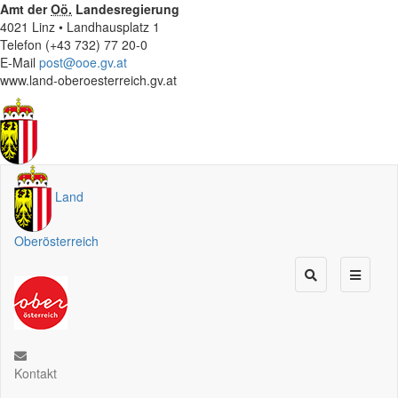
Amt der
Oö.
Landesregierung
4021 Linz • Landhausplatz 1
Telefon (+43 732) 77 20-0
E-Mail
post@ooe.gv.at
www.land-oberoesterreich.gv.at
Land
Oberösterreich
Kontakt