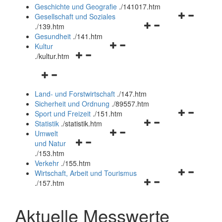
und
Geschichte und Geografie
.
/141017.htm
schließen
Navigationsm
Gesellschaft und Soziales
Navigationsmenü
öffnen
.
/139.htm
öffnen
und
Gesundheit
.
/141.htm
Navigationsmenü
und
schließen
Kultur
Navigationsmenü
öffnen
schließen
.
/kultur.htm
öffnen
und
Navigationsmenü
und
schließen
öffnen
schließen
Land- und Forstwirtschaft
.
/147.htm
und
Sicherheit und Ordnung
.
/89557.htm
schließen
Navigationsm
Sport und Freizeit
.
/151.htm
Navigationsmenü
öffnen
Statistik
.
/statistik.htm
Navigationsmenü
öffnen
und
Umwelt
Navigationsmenü
öffnen
und
schließen
und Natur
öffnen
und
schließen
.
/153.htm
und
schließen
Verkehr
.
/155.htm
schließen
Navigationsm
Wirtschaft, Arbeit und Tourismus
Navigationsmenü
öffnen
.
/157.htm
öffnen
und
und
schließen
Aktuelle Messwerte
schließen