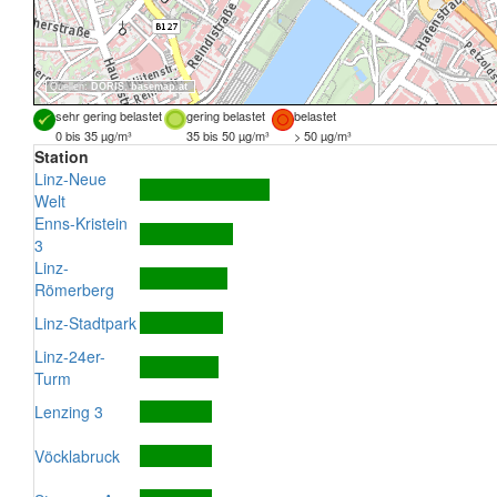
Quellen:
DORIS
,
basemap.at
sehr gering belastet
gering belastet
belastet
0 bis 35 µg/m³
35 bis 50 µg/m³
> 50 µg/m³
Station
Linz-Neue
Welt
Enns-Kristein
3
Linz-
Römerberg
Linz-Stadtpark
Linz-24er-
Turm
Lenzing 3
Vöcklabruck