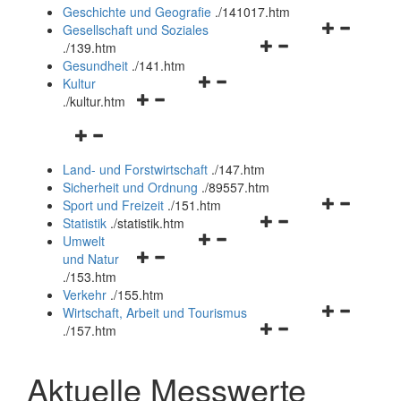
und
Geschichte und Geografie
.
/141017.htm
schließen
Navigationsm
Gesellschaft und Soziales
Navigationsmenü
öffnen
.
/139.htm
öffnen
und
Gesundheit
.
/141.htm
Navigationsmenü
und
schließen
Kultur
Navigationsmenü
öffnen
schließen
.
/kultur.htm
öffnen
und
Navigationsmenü
und
schließen
öffnen
schließen
Land- und Forstwirtschaft
.
/147.htm
und
Sicherheit und Ordnung
.
/89557.htm
schließen
Navigationsm
Sport und Freizeit
.
/151.htm
Navigationsmenü
öffnen
Statistik
.
/statistik.htm
Navigationsmenü
öffnen
und
Umwelt
Navigationsmenü
öffnen
und
schließen
und Natur
öffnen
und
schließen
.
/153.htm
und
schließen
Verkehr
.
/155.htm
schließen
Navigationsm
Wirtschaft, Arbeit und Tourismus
Navigationsmenü
öffnen
.
/157.htm
öffnen
und
und
schließen
Aktuelle Messwerte
schließen