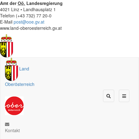
Amt der
Oö.
Landesregierung
4021 Linz • Landhausplatz 1
Telefon (+43 732) 77 20-0
E-Mail
post@ooe.gv.at
www.land-oberoesterreich.gv.at
Land
Oberösterreich
Kontakt