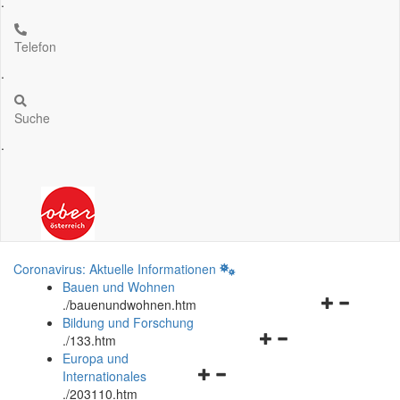
.
Telefon
.
Suche
.
Coronavirus: Aktuelle Informationen
Bauen und Wohnen
Navigationsm
.
/bauenundwohnen.htm
öffnen
Bildung und Forschung
Navigationsmenü
und
.
/133.htm
öffnen
schließen
Europa und
Navigationsmenü
und
Internationales
öffnen
schließen
.
/203110.htm