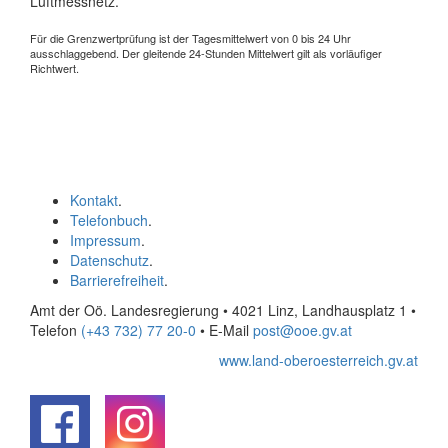
Luftmessnetz.
Für die Grenzwertprüfung ist der Tagesmittelwert von 0 bis 24 Uhr
ausschlaggebend. Der gleitende 24-Stunden Mittelwert gilt als vorläufiger
Richtwert.
Kontakt
.
Telefonbuch
.
Impressum
.
Datenschutz
.
Barrierefreiheit
.
Amt der Oö. Landesregierung • 4021 Linz, Landhausplatz 1
•
Telefon
(+43 732) 77 20-0
• E-Mail
post@ooe.gv.at
www.land-oberoesterreich.gv.at