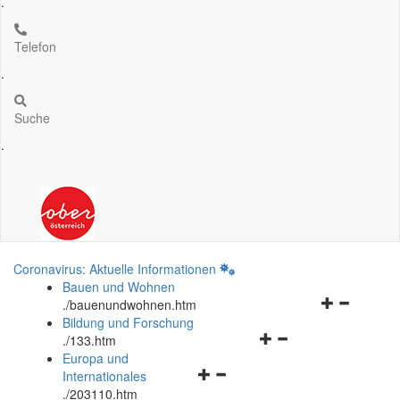
.
Telefon
.
Suche
.
Coronavirus: Aktuelle Informationen
Bauen und Wohnen
Navigationsm
.
/bauenundwohnen.htm
öffnen
Bildung und Forschung
Navigationsmenü
und
.
/133.htm
öffnen
schließen
Europa und
Navigationsmenü
und
Internationales
öffnen
schließen
.
/203110.htm