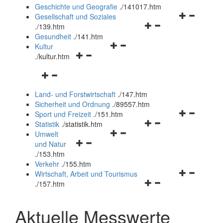
und
Geschichte und Geografie
.
/141017.htm
schließen
Navigationsm
Gesellschaft und Soziales
Navigationsmenü
öffnen
.
/139.htm
öffnen
und
Gesundheit
.
/141.htm
Navigationsmenü
und
schließen
Kultur
Navigationsmenü
öffnen
schließen
.
/kultur.htm
öffnen
und
Navigationsmenü
und
schließen
öffnen
schließen
Land- und Forstwirtschaft
.
/147.htm
und
Sicherheit und Ordnung
.
/89557.htm
schließen
Navigationsm
Sport und Freizeit
.
/151.htm
Navigationsmenü
öffnen
Statistik
.
/statistik.htm
Navigationsmenü
öffnen
und
Umwelt
Navigationsmenü
öffnen
und
schließen
und Natur
öffnen
und
schließen
.
/153.htm
und
schließen
Verkehr
.
/155.htm
schließen
Navigationsm
Wirtschaft, Arbeit und Tourismus
Navigationsmenü
öffnen
.
/157.htm
öffnen
und
und
schließen
Aktuelle Messwerte
schließen