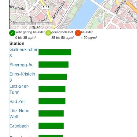
Quellen:
DORIS
,
basemap.at
sehr gering belastet
gering belastet
belastet
0 bis 35 µg/m³
35 bis 50 µg/m³
> 50 µg/m³
Station
Gallneukirchen
3
Steyregg-Au
Enns-Kristein
3
Linz-24er-
Turm
Bad Zell
Linz-Neue
Welt
Grünbach