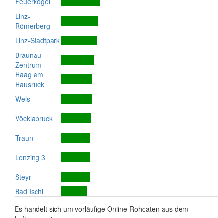
Feuerkogel
Linz-
Römerberg
Linz-Stadtpark
Braunau
Zentrum
Haag am
Hausruck
Wels
Vöcklabruck
Traun
Lenzing 3
Steyr
Bad Ischl
Es handelt sich um vorläufige Online-Rohdaten aus dem