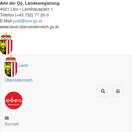
Amt der
Oö.
Landesregierung
4021 Linz • Landhausplatz 1
Telefon (+43 732) 77 20-0
E-Mail
post@ooe.gv.at
www.land-oberoesterreich.gv.at
Land
Oberösterreich
Kontakt