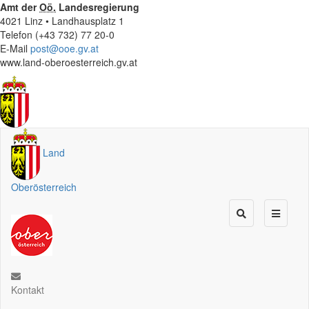
Amt der
Oö.
Landesregierung
4021 Linz • Landhausplatz 1
Telefon (+43 732) 77 20-0
E-Mail
post@ooe.gv.at
www.land-oberoesterreich.gv.at
Land
Oberösterreich
Kontakt