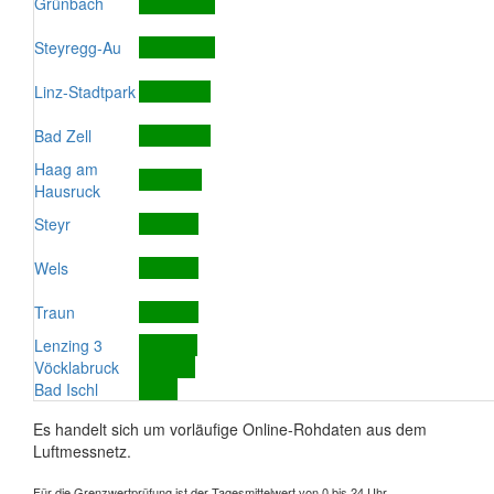
Grünbach
Steyregg-Au
Linz-Stadtpark
Bad Zell
Haag am
Hausruck
Steyr
Wels
Traun
Lenzing 3
Vöcklabruck
Bad Ischl
Es handelt sich um vorläufige Online-Rohdaten aus dem
Luftmessnetz.
Für die Grenzwertprüfung ist der Tagesmittelwert von 0 bis 24 Uhr