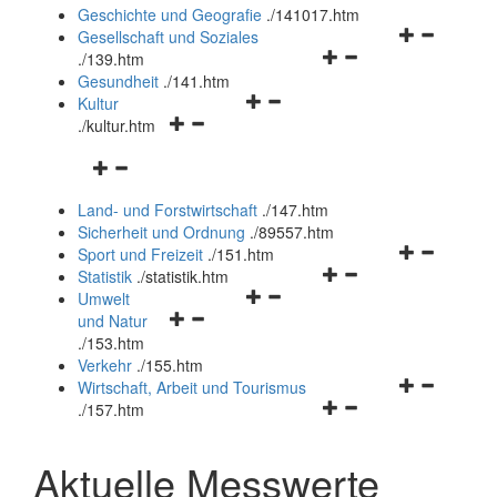
und
Geschichte und Geografie
.
/141017.htm
schließen
Navigationsm
Gesellschaft und Soziales
Navigationsmenü
öffnen
.
/139.htm
öffnen
und
Gesundheit
.
/141.htm
Navigationsmenü
und
schließen
Kultur
Navigationsmenü
öffnen
schließen
.
/kultur.htm
öffnen
und
Navigationsmenü
und
schließen
öffnen
schließen
Land- und Forstwirtschaft
.
/147.htm
und
Sicherheit und Ordnung
.
/89557.htm
schließen
Navigationsm
Sport und Freizeit
.
/151.htm
Navigationsmenü
öffnen
Statistik
.
/statistik.htm
Navigationsmenü
öffnen
und
Umwelt
Navigationsmenü
öffnen
und
schließen
und Natur
öffnen
und
schließen
.
/153.htm
und
schließen
Verkehr
.
/155.htm
schließen
Navigationsm
Wirtschaft, Arbeit und Tourismus
Navigationsmenü
öffnen
.
/157.htm
öffnen
und
und
schließen
Aktuelle Messwerte
schließen