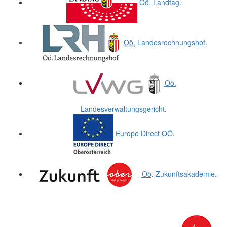
Oö.
Landtag
.
Oö.
Landesrechnungshof
.
Oö.
Landesverwaltungsgericht
.
Europe Direct
OÖ
.
Oö.
Zukunftsakademie
.