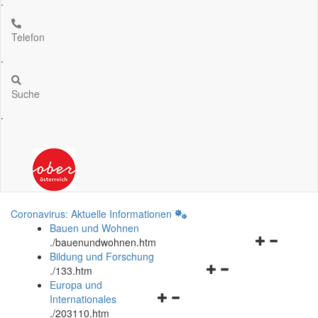
.
Telefon
.
Suche
.
Coronavirus: Aktuelle Informationen
Bauen und Wohnen
Navigationsm
.
/bauenundwohnen.htm
öffnen
Bildung und Forschung
Navigationsmenü
und
.
/133.htm
öffnen
schließen
Europa und
Navigationsmenü
und
Internationales
öffnen
schließen
.
/203110.htm