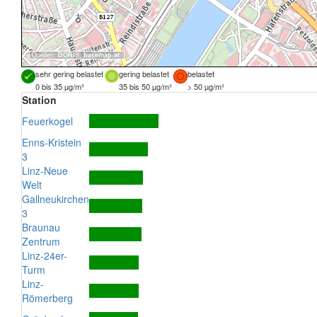
Quellen:
DORIS
,
basemap.at
sehr gering belastet
gering belastet
belastet
0 bis 35 µg/m³
35 bis 50 µg/m³
> 50 µg/m³
Station
Feuerkogel
Enns-Kristein
3
Linz-Neue
Welt
Gallneukirchen
3
Braunau
Zentrum
Linz-24er-
Turm
Linz-
Römerberg