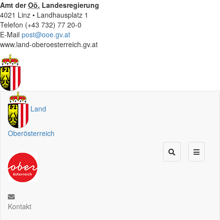
Amt der
Oö.
Landesregierung
4021 Linz • Landhausplatz 1
Telefon (+43 732) 77 20-0
E-Mail
post@ooe.gv.at
www.land-oberoesterreich.gv.at
Land
Oberösterreich
Kontakt