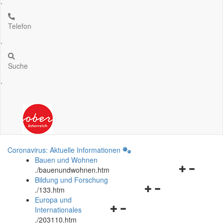
.
Telefon
.
Suche
.
Coronavirus: Aktuelle Informationen
Bauen und Wohnen
Navigationsm
.
/bauenundwohnen.htm
öffnen
Bildung und Forschung
Navigationsmenü
und
.
/133.htm
öffnen
schließen
Europa und
Navigationsmenü
und
Internationales
öffnen
schließen
.
/203110.htm