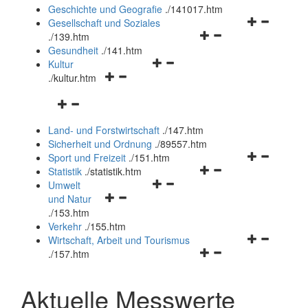
und
Geschichte und Geografie
.
/141017.htm
schließen
Navigationsm
Gesellschaft und Soziales
Navigationsmenü
öffnen
.
/139.htm
öffnen
und
Gesundheit
.
/141.htm
Navigationsmenü
und
schließen
Kultur
Navigationsmenü
öffnen
schließen
.
/kultur.htm
öffnen
und
Navigationsmenü
und
schließen
öffnen
schließen
Land- und Forstwirtschaft
.
/147.htm
und
Sicherheit und Ordnung
.
/89557.htm
schließen
Navigationsm
Sport und Freizeit
.
/151.htm
Navigationsmenü
öffnen
Statistik
.
/statistik.htm
Navigationsmenü
öffnen
und
Umwelt
Navigationsmenü
öffnen
und
schließen
und Natur
öffnen
und
schließen
.
/153.htm
und
schließen
Verkehr
.
/155.htm
schließen
Navigationsm
Wirtschaft, Arbeit und Tourismus
Navigationsmenü
öffnen
.
/157.htm
öffnen
und
und
schließen
Aktuelle Messwerte
schließen