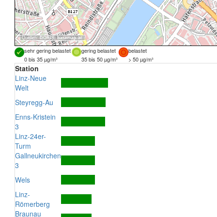
Quellen:
DORIS
,
basemap.at
sehr gering belastet
gering belastet
belastet
0 bis 35 µg/m³
35 bis 50 µg/m³
> 50 µg/m³
Station
Linz-Neue
Welt
Steyregg-Au
Enns-Kristein
3
Linz-24er-
Turm
Gallneukirchen
3
Wels
Linz-
Römerberg
Braunau