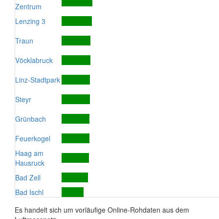
Zentrum
Lenzing 3
Traun
Vöcklabruck
Linz-Stadtpark
Steyr
Grünbach
Feuerkogel
Haag am
Hausruck
Bad Zell
Bad Ischl
Es handelt sich um vorläufige Online-Rohdaten aus dem