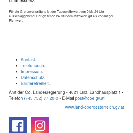
Luftmessnetz.
Für die Grenzwertprüfung ist der Tagesmittelwert von 0 bis 24 Uhr
ausschlaggebend. Der gleitende 24-Stunden Mittelwert gilt als vorläufiger
Richtwert.
Kontakt
.
Telefonbuch
.
Impressum
.
Datenschutz
.
Barrierefreiheit
.
Amt der Oö. Landesregierung • 4021 Linz, Landhausplatz 1
•
Telefon
(+43 732) 77 20-0
• E-Mail
post@ooe.gv.at
www.land-oberoesterreich.gv.at