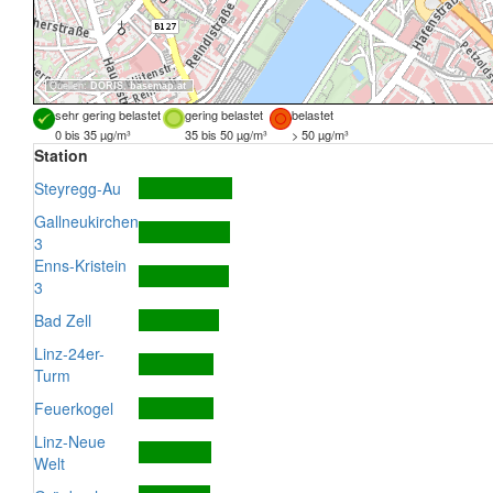
Quellen:
DORIS
,
basemap.at
sehr gering belastet
gering belastet
belastet
0 bis 35 µg/m³
35 bis 50 µg/m³
> 50 µg/m³
Station
Steyregg-Au
Gallneukirchen
3
Enns-Kristein
3
Bad Zell
Linz-24er-
Turm
Feuerkogel
Linz-Neue
Welt