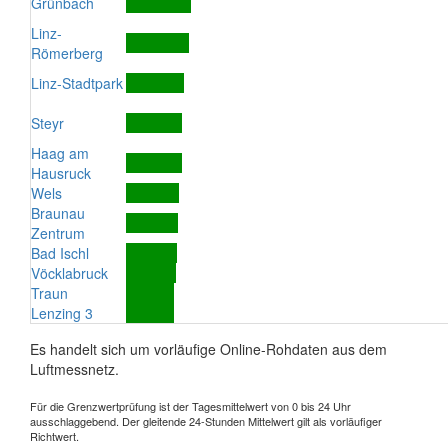
Grünbach
Linz-
Römerberg
Linz-Stadtpark
Steyr
Haag am
Hausruck
Wels
Braunau
Zentrum
Bad Ischl
Vöcklabruck
Traun
Lenzing 3
Es handelt sich um vorläufige Online-Rohdaten aus dem
Luftmessnetz.
Für die Grenzwertprüfung ist der Tagesmittelwert von 0 bis 24 Uhr
ausschlaggebend. Der gleitende 24-Stunden Mittelwert gilt als vorläufiger
Richtwert.