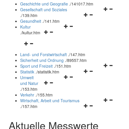
und
Geschichte und Geografie
.
/141017.htm
schließen
Navigationsm
Gesellschaft und Soziales
Navigationsmenü
öffnen
.
/139.htm
öffnen
und
Gesundheit
.
/141.htm
Navigationsmenü
und
schließen
Kultur
Navigationsmenü
öffnen
schließen
.
/kultur.htm
öffnen
und
Navigationsmenü
und
schließen
öffnen
schließen
Land- und Forstwirtschaft
.
/147.htm
und
Sicherheit und Ordnung
.
/89557.htm
schließen
Navigationsm
Sport und Freizeit
.
/151.htm
Navigationsmenü
öffnen
Statistik
.
/statistik.htm
Navigationsmenü
öffnen
und
Umwelt
Navigationsmenü
öffnen
und
schließen
und Natur
öffnen
und
schließen
.
/153.htm
und
schließen
Verkehr
.
/155.htm
schließen
Navigationsm
Wirtschaft, Arbeit und Tourismus
Navigationsmenü
öffnen
.
/157.htm
öffnen
und
und
schließen
Aktuelle Messwerte
schließen