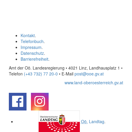
Kontakt
.
Telefonbuch
.
Impressum
.
Datenschutz
.
Barrierefreiheit
.
Amt der Oö. Landesregierung • 4021 Linz, Landhausplatz 1
•
Telefon
(+43 732) 77 20-0
• E-Mail
post@ooe.gv.at
www.land-oberoesterreich.gv.at
.
.
Oö.
Landtag
.