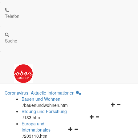
.
Telefon
.
Suche
.
Coronavirus: Aktuelle Informationen
Bauen und Wohnen
Navigationsm
.
/bauenundwohnen.htm
öffnen
Bildung und Forschung
Navigationsmenü
und
.
/133.htm
öffnen
schließen
Europa und
Navigationsmenü
und
Internationales
öffnen
schließen
.
/203110.htm