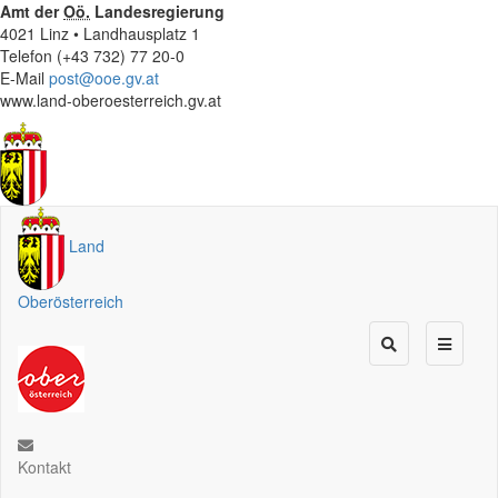
Amt der
Oö.
Landesregierung
4021 Linz • Landhausplatz 1
Telefon (+43 732) 77 20-0
E-Mail
post@ooe.gv.at
www.land-oberoesterreich.gv.at
Land
Oberösterreich
Kontakt