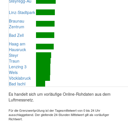
Steyregg-Au
Linz-Stadtpark
Braunau
Zentrum
Bad Zell
Haag am
Hausruck
Steyr
Traun
Lenzing 3
Wels
Vöcklabruck
Bad Ischl
Es handelt sich um vorläufige Online-Rohdaten aus dem
Luftmessnetz.
Für die Grenzwertprüfung ist der Tagesmittelwert von 0 bis 24 Uhr
ausschlaggebend. Der gleitende 24-Stunden Mittelwert gilt als vorläufiger
Richtwert.