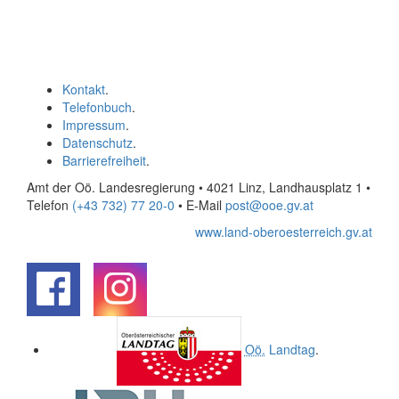
Kontakt
.
Telefonbuch
.
Impressum
.
Datenschutz
.
Barrierefreiheit
.
Amt der Oö. Landesregierung • 4021 Linz, Landhausplatz 1
•
Telefon
(+43 732) 77 20-0
• E-Mail
post@ooe.gv.at
www.land-oberoesterreich.gv.at
.
.
Oö.
Landtag
.