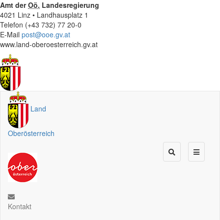
Amt der
Oö.
Landesregierung
4021 Linz • Landhausplatz 1
Telefon (+43 732) 77 20-0
E-Mail
post@ooe.gv.at
www.land-oberoesterreich.gv.at
Land
Oberösterreich
Kontakt