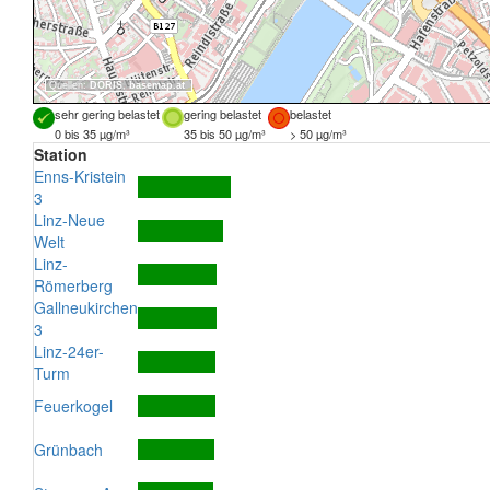
Quellen:
DORIS
,
basemap.at
sehr gering belastet
gering belastet
belastet
0 bis 35 µg/m³
35 bis 50 µg/m³
> 50 µg/m³
Station
Enns-Kristein
3
Linz-Neue
Welt
Linz-
Römerberg
Gallneukirchen
3
Linz-24er-
Turm
Feuerkogel
Grünbach