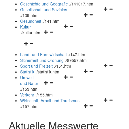
und
Geschichte und Geografie
.
/141017.htm
schließen
Navigationsm
Gesellschaft und Soziales
Navigationsmenü
öffnen
.
/139.htm
öffnen
und
Gesundheit
.
/141.htm
Navigationsmenü
und
schließen
Kultur
Navigationsmenü
öffnen
schließen
.
/kultur.htm
öffnen
und
Navigationsmenü
und
schließen
öffnen
schließen
Land- und Forstwirtschaft
.
/147.htm
und
Sicherheit und Ordnung
.
/89557.htm
schließen
Navigationsm
Sport und Freizeit
.
/151.htm
Navigationsmenü
öffnen
Statistik
.
/statistik.htm
Navigationsmenü
öffnen
und
Umwelt
Navigationsmenü
öffnen
und
schließen
und Natur
öffnen
und
schließen
.
/153.htm
und
schließen
Verkehr
.
/155.htm
schließen
Navigationsm
Wirtschaft, Arbeit und Tourismus
Navigationsmenü
öffnen
.
/157.htm
öffnen
und
und
schließen
Aktuelle Messwerte
schließen