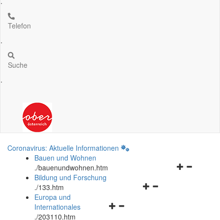
.
Telefon
.
Suche
.
Coronavirus: Aktuelle Informationen
Bauen und Wohnen
Navigationsm
.
/bauenundwohnen.htm
öffnen
Bildung und Forschung
Navigationsmenü
und
.
/133.htm
öffnen
schließen
Europa und
Navigationsmenü
und
Internationales
öffnen
schließen
.
/203110.htm