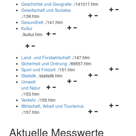
und
Geschichte und Geografie
.
/141017.htm
schließen
Navigationsm
Gesellschaft und Soziales
Navigationsmenü
öffnen
.
/139.htm
öffnen
und
Gesundheit
.
/141.htm
Navigationsmenü
und
schließen
Kultur
Navigationsmenü
öffnen
schließen
.
/kultur.htm
öffnen
und
Navigationsmenü
und
schließen
öffnen
schließen
Land- und Forstwirtschaft
.
/147.htm
und
Sicherheit und Ordnung
.
/89557.htm
schließen
Navigationsm
Sport und Freizeit
.
/151.htm
Navigationsmenü
öffnen
Statistik
.
/statistik.htm
Navigationsmenü
öffnen
und
Umwelt
Navigationsmenü
öffnen
und
schließen
und Natur
öffnen
und
schließen
.
/153.htm
und
schließen
Verkehr
.
/155.htm
schließen
Navigationsm
Wirtschaft, Arbeit und Tourismus
Navigationsmenü
öffnen
.
/157.htm
öffnen
und
und
schließen
Aktuelle Messwerte
schließen