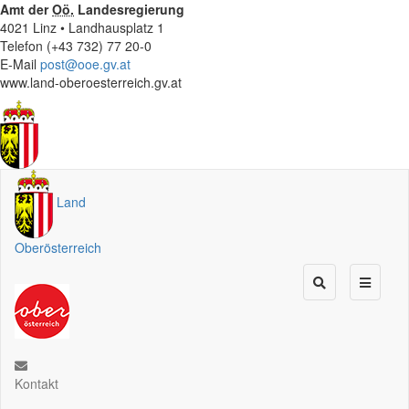
Amt der
Oö.
Landesregierung
4021 Linz • Landhausplatz 1
Telefon (+43 732) 77 20-0
E-Mail
post@ooe.gv.at
www.land-oberoesterreich.gv.at
Land
Oberösterreich
Kontakt