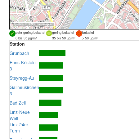
Quellen:
DORIS
,
basemap.at
sehr gering belastet
gering belastet
belastet
0 bis 35 µg/m³
35 bis 50 µg/m³
> 50 µg/m³
Station
Grünbach
Enns-Kristein
3
Steyregg-Au
Gallneukirchen
3
Bad Zell
Linz-Neue
Welt
Linz-24er-
Turm