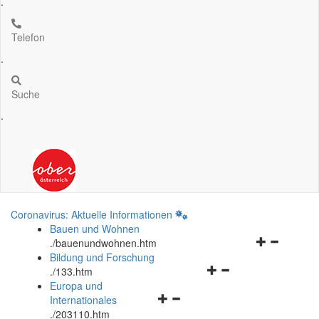
.
Telefon
.
Suche
.
Coronavirus: Aktuelle Informationen
Bauen und Wohnen
Navigationsm
.
/bauenundwohnen.htm
öffnen
Bildung und Forschung
Navigationsmenü
und
.
/133.htm
öffnen
schließen
Europa und
Navigationsmenü
und
Internationales
öffnen
schließen
.
/203110.htm