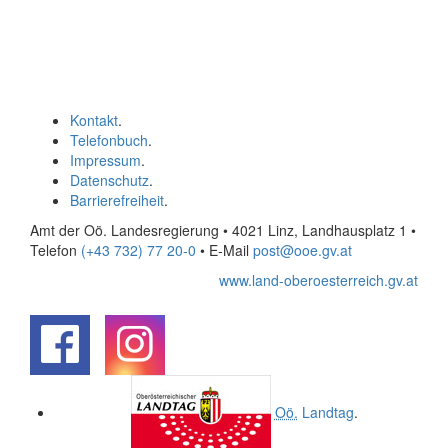
Kontakt
.
Telefonbuch
.
Impressum
.
Datenschutz
.
Barrierefreiheit
.
Amt der Oö. Landesregierung • 4021 Linz, Landhausplatz 1
•
Telefon
(+43 732) 77 20-0
• E-Mail
post@ooe.gv.at
www.land-oberoesterreich.gv.at
.
.
Oö.
Landtag
.