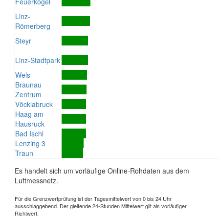
Feuerkogel
Linz-
Römerberg
Steyr
Linz-Stadtpark
Wels
Braunau
Zentrum
Vöcklabruck
Haag am
Hausruck
Bad Ischl
Lenzing 3
Traun
Es handelt sich um vorläufige Online-Rohdaten aus dem
Luftmessnetz.
Für die Grenzwertprüfung ist der Tagesmittelwert von 0 bis 24 Uhr
ausschlaggebend. Der gleitende 24-Stunden Mittelwert gilt als vorläufiger
Richtwert.