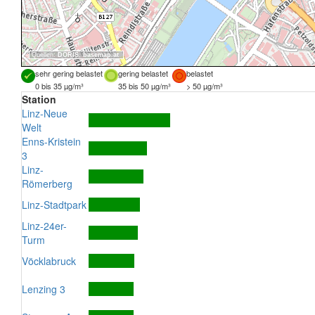
Quellen:
DORIS
,
basemap.at
sehr gering belastet
gering belastet
belastet
0 bis 35 µg/m³
35 bis 50 µg/m³
> 50 µg/m³
Station
Linz-Neue
Welt
Enns-Kristein
3
Linz-
Römerberg
Linz-Stadtpark
Linz-24er-
Turm
Vöcklabruck
Lenzing 3