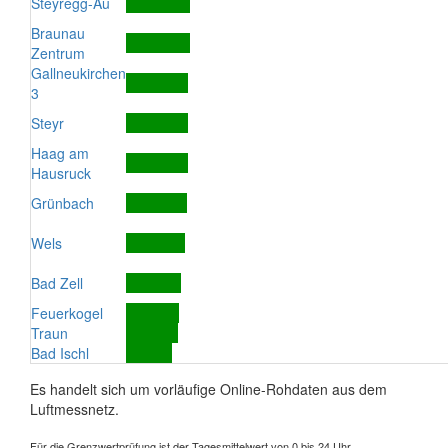
Steyregg-Au
Braunau
Zentrum
Gallneukirchen
3
Steyr
Haag am
Hausruck
Grünbach
Wels
Bad Zell
Feuerkogel
Traun
Bad Ischl
Es handelt sich um vorläufige Online-Rohdaten aus dem
Luftmessnetz.
Für die Grenzwertprüfung ist der Tagesmittelwert von 0 bis 24 Uhr