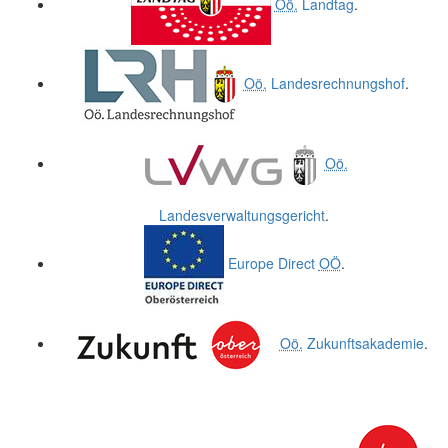
Oö.
Landtag
.
Oö.
Landesrechnungshof
.
Oö.
Landesverwaltungsgericht
.
Europe Direct
OÖ
.
Oö.
Zukunftsakademie
.