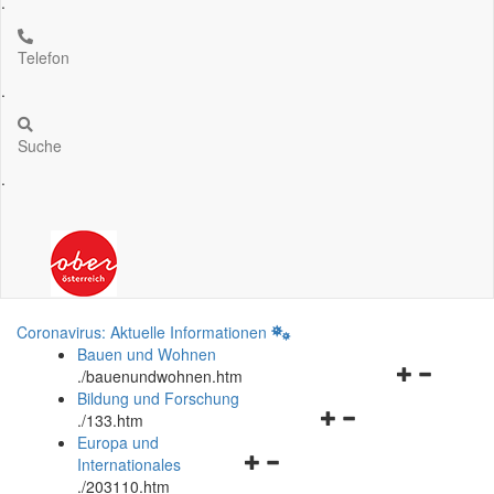
.
Telefon
.
Suche
.
Coronavirus: Aktuelle Informationen
Bauen und Wohnen
Navigationsm
.
/bauenundwohnen.htm
öffnen
Bildung und Forschung
Navigationsmenü
und
.
/133.htm
öffnen
schließen
Europa und
Navigationsmenü
und
Internationales
öffnen
schließen
.
/203110.htm