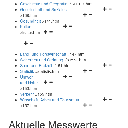
und
Geschichte und Geografie
.
/141017.htm
schließen
Navigationsm
Gesellschaft und Soziales
Navigationsmenü
öffnen
.
/139.htm
öffnen
und
Gesundheit
.
/141.htm
Navigationsmenü
und
schließen
Kultur
Navigationsmenü
öffnen
schließen
.
/kultur.htm
öffnen
und
Navigationsmenü
und
schließen
öffnen
schließen
Land- und Forstwirtschaft
.
/147.htm
und
Sicherheit und Ordnung
.
/89557.htm
schließen
Navigationsm
Sport und Freizeit
.
/151.htm
Navigationsmenü
öffnen
Statistik
.
/statistik.htm
Navigationsmenü
öffnen
und
Umwelt
Navigationsmenü
öffnen
und
schließen
und Natur
öffnen
und
schließen
.
/153.htm
und
schließen
Verkehr
.
/155.htm
schließen
Navigationsm
Wirtschaft, Arbeit und Tourismus
Navigationsmenü
öffnen
.
/157.htm
öffnen
und
und
schließen
Aktuelle Messwerte
schließen