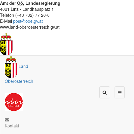
Amt der
Oö.
Landesregierung
4021 Linz • Landhausplatz 1
Telefon (+43 732) 77 20-0
E-Mail
post@ooe.gv.at
www.land-oberoesterreich.gv.at
Land
Oberösterreich
Kontakt