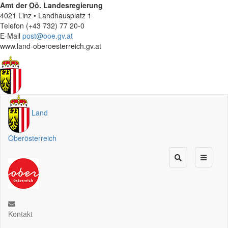
Amt der
Oö.
Landesregierung
4021 Linz • Landhausplatz 1
Telefon (+43 732) 77 20-0
E-Mail
post@ooe.gv.at
www.land-oberoesterreich.gv.at
Land
Oberösterreich
Kontakt