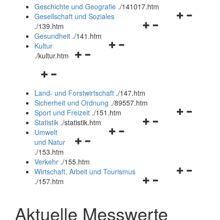
und
Geschichte und Geografie
.
/141017.htm
schließen
Navigationsm
Gesellschaft und Soziales
Navigationsmenü
öffnen
.
/139.htm
öffnen
und
Gesundheit
.
/141.htm
Navigationsmenü
und
schließen
Kultur
Navigationsmenü
öffnen
schließen
.
/kultur.htm
öffnen
und
Navigationsmenü
und
schließen
öffnen
schließen
Land- und Forstwirtschaft
.
/147.htm
und
Sicherheit und Ordnung
.
/89557.htm
schließen
Navigationsm
Sport und Freizeit
.
/151.htm
Navigationsmenü
öffnen
Statistik
.
/statistik.htm
Navigationsmenü
öffnen
und
Umwelt
Navigationsmenü
öffnen
und
schließen
und Natur
öffnen
und
schließen
.
/153.htm
und
schließen
Verkehr
.
/155.htm
schließen
Navigationsm
Wirtschaft, Arbeit und Tourismus
Navigationsmenü
öffnen
.
/157.htm
öffnen
und
und
schließen
Aktuelle Messwerte
schließen