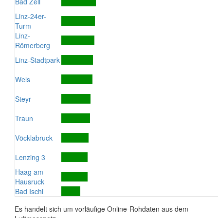
Bad Zell
Linz-24er-
Turm
Linz-
Römerberg
Linz-Stadtpark
Wels
Steyr
Traun
Vöcklabruck
Lenzing 3
Haag am
Hausruck
Bad Ischl
Es handelt sich um vorläufige Online-Rohdaten aus dem