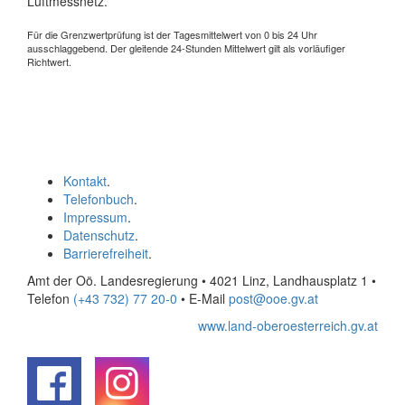
Luftmessnetz.
Für die Grenzwertprüfung ist der Tagesmittelwert von 0 bis 24 Uhr
ausschlaggebend. Der gleitende 24-Stunden Mittelwert gilt als vorläufiger
Richtwert.
Kontakt
.
Telefonbuch
.
Impressum
.
Datenschutz
.
Barrierefreiheit
.
Amt der Oö. Landesregierung • 4021 Linz, Landhausplatz 1
•
Telefon
(+43 732) 77 20-0
• E-Mail
post@ooe.gv.at
www.land-oberoesterreich.gv.at