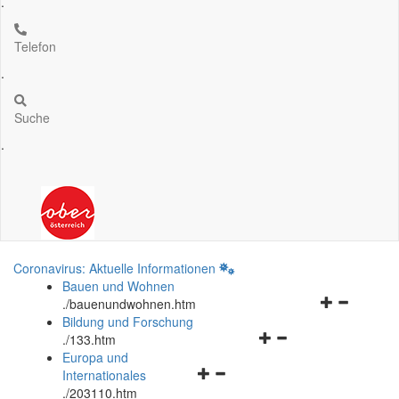
.
Telefon
.
Suche
.
Coronavirus: Aktuelle Informationen
Bauen und Wohnen
Navigationsm
.
/bauenundwohnen.htm
öffnen
Bildung und Forschung
Navigationsmenü
und
.
/133.htm
öffnen
schließen
Europa und
Navigationsmenü
und
Internationales
öffnen
schließen
.
/203110.htm