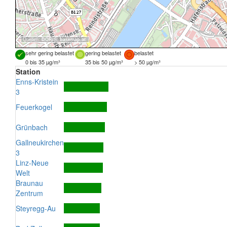
Quellen:
DORIS
,
basemap.at
sehr gering belastet
gering belastet
belastet
0 bis 35 µg/m³
35 bis 50 µg/m³
> 50 µg/m³
Station
Enns-Kristein
3
Feuerkogel
Grünbach
Gallneukirchen
3
Linz-Neue
Welt
Braunau
Zentrum
Steyregg-Au