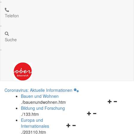
.
Telefon
.
Suche
.
Coronavirus: Aktuelle Informationen
Bauen und Wohnen
Navigationsm
.
/bauenundwohnen.htm
öffnen
Bildung und Forschung
Navigationsmenü
und
.
/133.htm
öffnen
schließen
Europa und
Navigationsmenü
und
Internationales
öffnen
schließen
.
/203110.htm