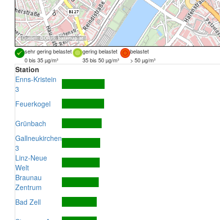
Quellen:
DORIS
,
basemap.at
sehr gering belastet
gering belastet
belastet
0 bis 35 µg/m³
35 bis 50 µg/m³
> 50 µg/m³
Station
Enns-Kristein
3
Feuerkogel
Grünbach
Gallneukirchen
3
Linz-Neue
Welt
Braunau
Zentrum
Bad Zell