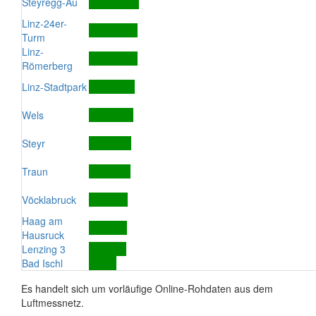
Steyregg-Au
Linz-24er-
Turm
Linz-
Römerberg
Linz-Stadtpark
Wels
Steyr
Traun
Vöcklabruck
Haag am
Hausruck
Lenzing 3
Bad Ischl
Es handelt sich um vorläufige Online-Rohdaten aus dem
Luftmessnetz.