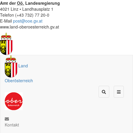
Amt der
Oö.
Landesregierung
4021 Linz • Landhausplatz 1
Telefon (+43 732) 77 20-0
E-Mail
post@ooe.gv.at
www.land-oberoesterreich.gv.at
Land
Oberösterreich
Kontakt