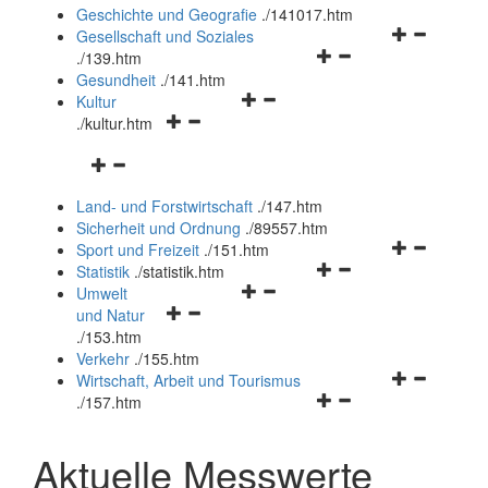
und
Geschichte und Geografie
.
/141017.htm
schließen
Navigationsm
Gesellschaft und Soziales
Navigationsmenü
öffnen
.
/139.htm
öffnen
und
Gesundheit
.
/141.htm
Navigationsmenü
und
schließen
Kultur
Navigationsmenü
öffnen
schließen
.
/kultur.htm
öffnen
und
Navigationsmenü
und
schließen
öffnen
schließen
Land- und Forstwirtschaft
.
/147.htm
und
Sicherheit und Ordnung
.
/89557.htm
schließen
Navigationsm
Sport und Freizeit
.
/151.htm
Navigationsmenü
öffnen
Statistik
.
/statistik.htm
Navigationsmenü
öffnen
und
Umwelt
Navigationsmenü
öffnen
und
schließen
und Natur
öffnen
und
schließen
.
/153.htm
und
schließen
Verkehr
.
/155.htm
schließen
Navigationsm
Wirtschaft, Arbeit und Tourismus
Navigationsmenü
öffnen
.
/157.htm
öffnen
und
und
schließen
Aktuelle Messwerte
schließen