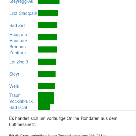
Steyregg-Au
Linz-Stadtpark
Bad Zell
Haag am
Hausruck
Braunau
Zentrum
Lenzing 3
Steyr
Wels
Traun
Vöcklabruck
Bad Ischl
Es handelt sich um vorläufige Online-Rohdaten aus dem
Luftmessnetz.
Für die Grenzwertprüfung ist der Tagesmittelwert von 0 bis 24 Uhr