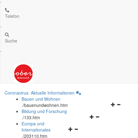
.
Telefon
.
Suche
.
Coronavirus: Aktuelle Informationen
Bauen und Wohnen
Navigationsm
.
/bauenundwohnen.htm
öffnen
Bildung und Forschung
Navigationsmenü
und
.
/133.htm
öffnen
schließen
Europa und
Navigationsmenü
und
Internationales
öffnen
schließen
.
/203110.htm