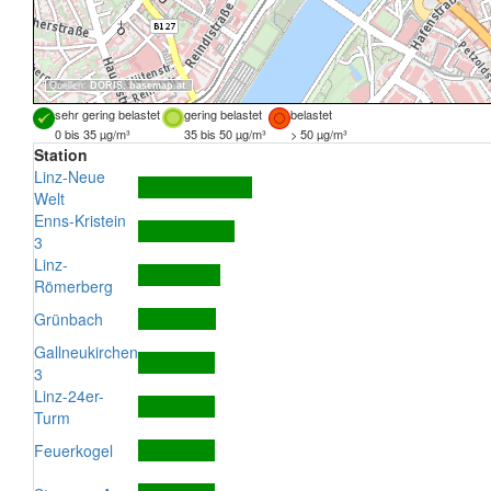
Quellen:
DORIS
,
basemap.at
sehr gering belastet
gering belastet
belastet
0 bis 35 µg/m³
35 bis 50 µg/m³
> 50 µg/m³
Station
Linz-Neue
Welt
Enns-Kristein
3
Linz-
Römerberg
Grünbach
Gallneukirchen
3
Linz-24er-
Turm
Feuerkogel