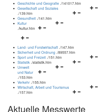
und
Geschichte und Geografie
.
/141017.htm
schließen
Navigationsm
Gesellschaft und Soziales
Navigationsmenü
öffnen
.
/139.htm
öffnen
und
Gesundheit
.
/141.htm
Navigationsmenü
und
schließen
Kultur
Navigationsmenü
öffnen
schließen
.
/kultur.htm
öffnen
und
Navigationsmenü
und
schließen
öffnen
schließen
Land- und Forstwirtschaft
.
/147.htm
und
Sicherheit und Ordnung
.
/89557.htm
schließen
Navigationsm
Sport und Freizeit
.
/151.htm
Navigationsmenü
öffnen
Statistik
.
/statistik.htm
Navigationsmenü
öffnen
und
Umwelt
Navigationsmenü
öffnen
und
schließen
und Natur
öffnen
und
schließen
.
/153.htm
und
schließen
Verkehr
.
/155.htm
schließen
Navigationsm
Wirtschaft, Arbeit und Tourismus
Navigationsmenü
öffnen
.
/157.htm
öffnen
und
und
schließen
Aktuelle Messwerte
schließen