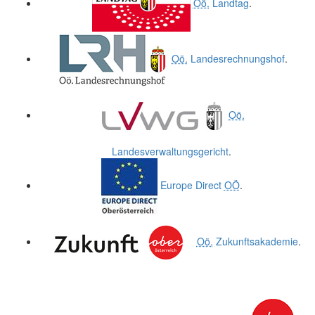
Oö.
Landtag
.
Oö.
Landesrechnungshof
.
Oö.
Landesverwaltungsgericht
.
Europe Direct
OÖ
.
Oö.
Zukunftsakademie
.