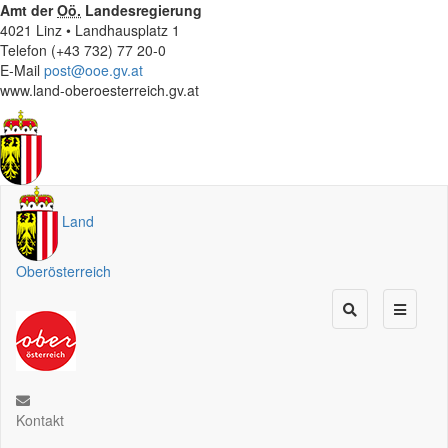
Amt der
Oö.
Landesregierung
4021 Linz • Landhausplatz 1
Telefon (+43 732) 77 20-0
E-Mail
post@ooe.gv.at
www.land-oberoesterreich.gv.at
Land
Oberösterreich
Kontakt