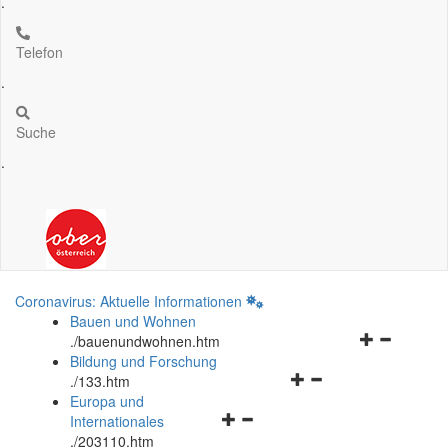
.
Telefon
.
Suche
.
Coronavirus: Aktuelle Informationen
Bauen und Wohnen
Navigationsm
.
/bauenundwohnen.htm
öffnen
Bildung und Forschung
Navigationsmenü
und
.
/133.htm
öffnen
schließen
Europa und
Navigationsmenü
und
Internationales
öffnen
schließen
.
/203110.htm