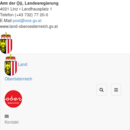
Amt der
Oö.
Landesregierung
4021 Linz • Landhausplatz 1
Telefon (+43 732) 77 20-0
E-Mail
post@ooe.gv.at
www.land-oberoesterreich.gv.at
Land
Oberösterreich
Kontakt