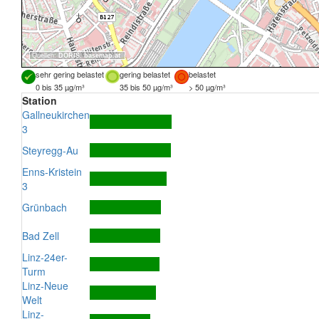
Quellen:
DORIS
,
basemap.at
sehr gering belastet
gering belastet
belastet
0 bis 35 µg/m³
35 bis 50 µg/m³
> 50 µg/m³
Station
Gallneukirchen
3
Steyregg-Au
Enns-Kristein
3
Grünbach
Bad Zell
Linz-24er-
Turm
Linz-Neue
Welt
Linz-