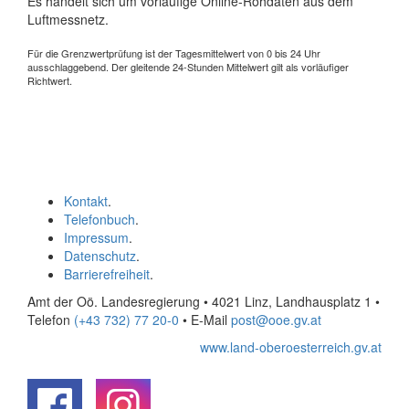
Es handelt sich um vorläufige Online-Rohdaten aus dem
Luftmessnetz.
Für die Grenzwertprüfung ist der Tagesmittelwert von 0 bis 24 Uhr
ausschlaggebend. Der gleitende 24-Stunden Mittelwert gilt als vorläufiger
Richtwert.
Kontakt
.
Telefonbuch
.
Impressum
.
Datenschutz
.
Barrierefreiheit
.
Amt der Oö. Landesregierung • 4021 Linz, Landhausplatz 1
•
Telefon
(+43 732) 77 20-0
• E-Mail
post@ooe.gv.at
www.land-oberoesterreich.gv.at