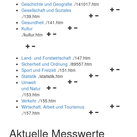
und
Geschichte und Geografie
.
/141017.htm
schließen
Navigationsm
Gesellschaft und Soziales
Navigationsmenü
öffnen
.
/139.htm
öffnen
und
Gesundheit
.
/141.htm
Navigationsmenü
und
schließen
Kultur
Navigationsmenü
öffnen
schließen
.
/kultur.htm
öffnen
und
Navigationsmenü
und
schließen
öffnen
schließen
Land- und Forstwirtschaft
.
/147.htm
und
Sicherheit und Ordnung
.
/89557.htm
schließen
Navigationsm
Sport und Freizeit
.
/151.htm
Navigationsmenü
öffnen
Statistik
.
/statistik.htm
Navigationsmenü
öffnen
und
Umwelt
Navigationsmenü
öffnen
und
schließen
und Natur
öffnen
und
schließen
.
/153.htm
und
schließen
Verkehr
.
/155.htm
schließen
Navigationsm
Wirtschaft, Arbeit und Tourismus
Navigationsmenü
öffnen
.
/157.htm
öffnen
und
und
schließen
Aktuelle Messwerte
schließen