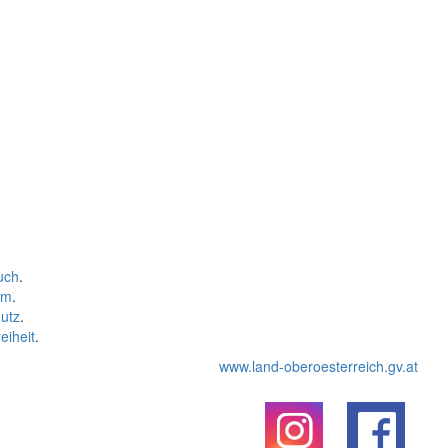
uch
.
um
.
utz
.
eiheit
.
www.land-oberoesterreich.gv.at