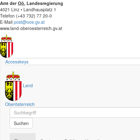
Amt der
Oö.
Landesregierung
4021 Linz • Landhausplatz 1
Telefon (+43 732) 77 20-0
E-Mail
post@ooe.gv.at
www.land-oberoesterreich.gv.at
Accesskeys
Land
Oberösterreich
Schnellsuche
Schnellsuche
Suchen