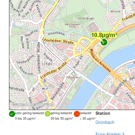
Quellen:
DORIS
,
basemap.at
Station
sehr gering belastet
gering belastet
belastet
0 bis 35 µg/m³
35 bis 50 µg/m³
> 50 µg/m³
Grünbach
Enns-Kristein 3