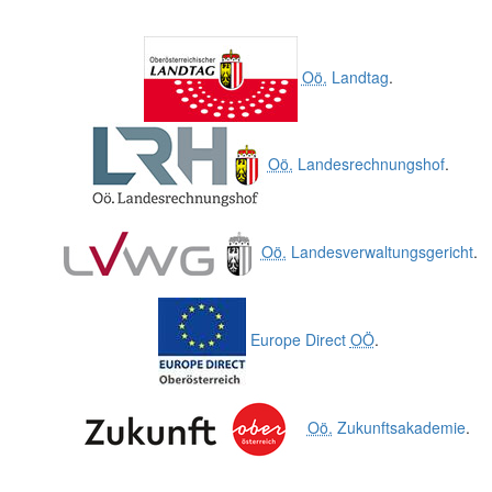
Oö.
Landtag
.
Oö.
Landesrechnungshof
.
Oö.
Landesverwaltungsgericht
.
Europe Direct
OÖ
.
Oö.
Zukunftsakademie
.