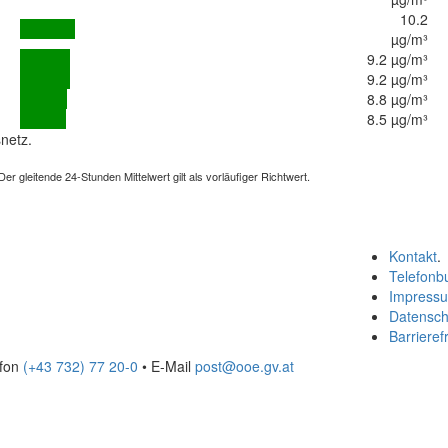
10.2
µg/m³
9.2 µg/m³
9.2 µg/m³
8.8 µg/m³
8.5 µg/m³
netz.
 gleitende 24-Stunden Mittelwert gilt als vorläufiger Richtwert.
Kontakt
.
Telefonb
Impress
Datensch
Barrierefr
efon
(+43 732) 77 20-0
• E-Mail
post@ooe.gv.at