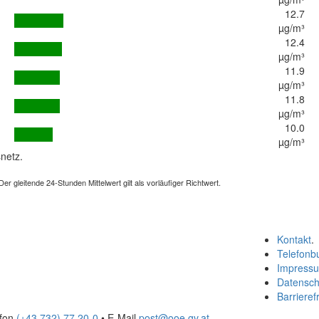
12.7
µg/m³
12.4
µg/m³
11.9
µg/m³
11.8
µg/m³
10.0
µg/m³
netz.
 gleitende 24-Stunden Mittelwert gilt als vorläufiger Richtwert.
Kontakt
.
Telefonb
Impress
Datensch
Barrierefr
efon
(+43 732) 77 20-0
• E-Mail
post@ooe.gv.at