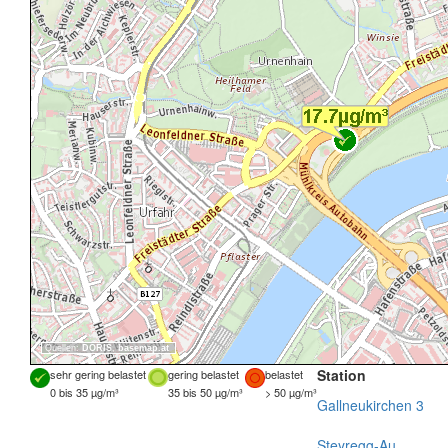
Quellen:
DORIS
,
basemap.at
Station
sehr gering belastet
gering belastet
belastet
0 bis 35 µg/m³
35 bis 50 µg/m³
> 50 µg/m³
Gallneukirchen 3
Steyregg-Au