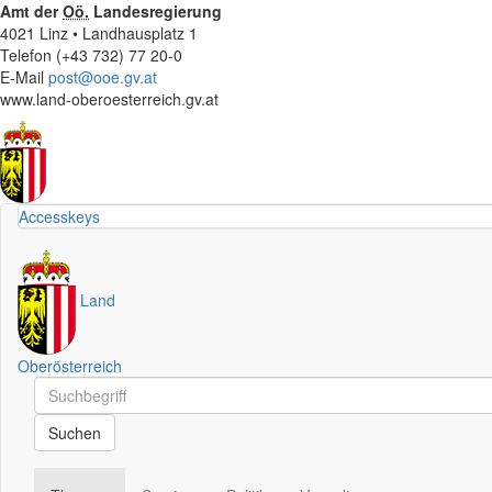
Amt der
Oö.
Landesregierung
4021 Linz • Landhausplatz 1
Telefon (+43 732) 77 20-0
E-Mail
post@ooe.gv.at
www.land-oberoesterreich.gv.at
Accesskeys
Land
Oberösterreich
Schnellsuche
Schnellsuche
Suchen