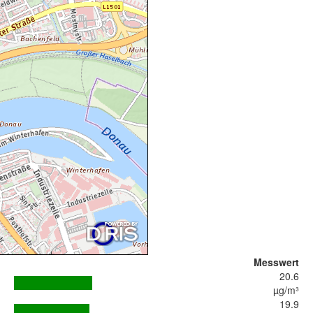
Messwert
20.6
µg/m³
19.9