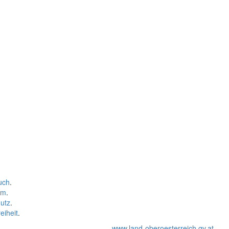
uch
.
um
.
utz
.
eiheit
.
www.land-oberoesterreich.gv.at