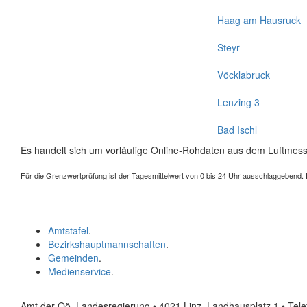
Haag am Hausruck
Steyr
Vöcklabruck
Lenzing 3
Bad Ischl
Es handelt sich um vorläufige Online-Rohdaten aus dem Luftmess
Für die Grenzwertprüfung ist der Tagesmittelwert von 0 bis 24 Uhr ausschlaggebend. Der
Amtstafel
.
Bezirkshauptmannschaften
.
Gemeinden
.
Medienservice
.
Amt der Oö. Landesregierung • 4021 Linz, Landhausplatz 1
• Tel