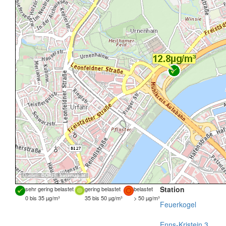
Quellen:
DORIS
,
basemap.at
Station
sehr gering belastet
gering belastet
belastet
0 bis 35 µg/m³
35 bis 50 µg/m³
> 50 µg/m³
Feuerkogel
Enns-Kristein 3