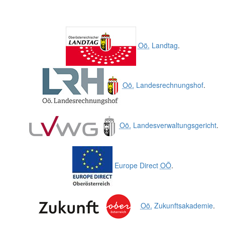
Oö.
Landtag
.
Oö.
Landesrechnungshof
.
Oö.
Landesverwaltungsgericht
.
Europe Direct
OÖ
.
Oö.
Zukunftsakademie
.