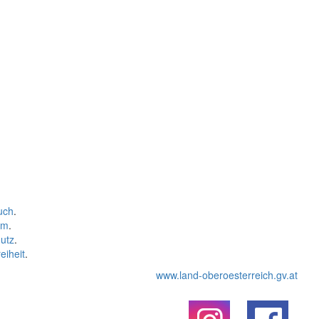
uch
.
um
.
utz
.
eiheit
.
www.land-oberoesterreich.gv.at