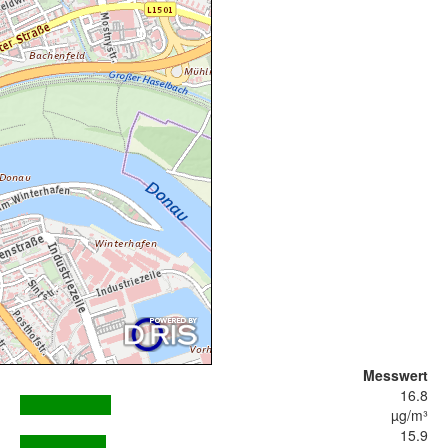
Messwert
16.8
µg/m³
15.9