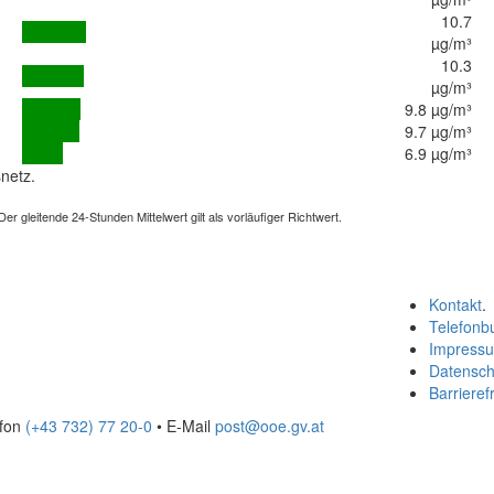
10.7
µg/m³
10.3
µg/m³
9.8 µg/m³
9.7 µg/m³
6.9 µg/m³
netz.
 gleitende 24-Stunden Mittelwert gilt als vorläufiger Richtwert.
Kontakt
.
Telefonb
Impress
Datensch
Barrierefr
efon
(+43 732) 77 20-0
• E-Mail
post@ooe.gv.at