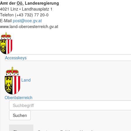
Amt der
Oö.
Landesregierung
4021 Linz • Landhausplatz 1
Telefon (+43 732) 77 20-0
E-Mail
post@ooe.gv.at
www.land-oberoesterreich.gv.at
Accesskeys
Land
Oberösterreich
Schnellsuche
Schnellsuche
Suchen