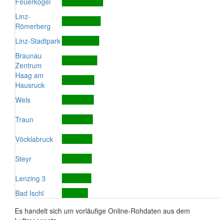
Feuerkogel
Linz-
Römerberg
Linz-Stadtpark
Braunau
Zentrum
Haag am
Hausruck
Wels
Traun
Vöcklabruck
Steyr
Lenzing 3
Bad Ischl
Es handelt sich um vorläufige Online-Rohdaten aus dem