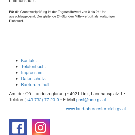
Luftmessnetz.
Für die Grenzwertprüfung ist der Tagesmittelwert von 0 bis 24 Uhr
ausschlaggebend. Der gleitende 24-Stunden Mittelwert gilt als vorläufiger
Richtwert.
Kontakt
.
Telefonbuch
.
Impressum
.
Datenschutz
.
Barrierefreiheit
.
Amt der Oö. Landesregierung • 4021 Linz, Landhausplatz 1
•
Telefon
(+43 732) 77 20-0
• E-Mail
post@ooe.gv.at
www.land-oberoesterreich.gv.at