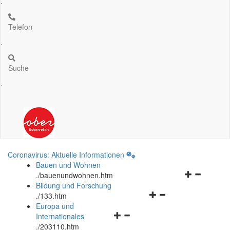
.
Telefon
.
Suche
.
Coronavirus: Aktuelle Informationen
Bauen und Wohnen
Navigationsm
.
/bauenundwohnen.htm
öffnen
Bildung und Forschung
Navigationsmenü
und
.
/133.htm
öffnen
schließen
Europa und
Navigationsmenü
und
Internationales
öffnen
schließen
.
/203110.htm