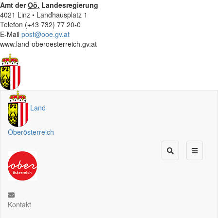
Amt der
Oö.
Landesregierung
4021 Linz • Landhausplatz 1
Telefon (+43 732) 77 20-0
E-Mail
post@ooe.gv.at
www.land-oberoesterreich.gv.at
Land
Oberösterreich
Kontakt