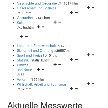
und
Geschichte und Geografie
.
/141017.htm
schließen
Navigationsm
Gesellschaft und Soziales
Navigationsmenü
öffnen
.
/139.htm
öffnen
und
Gesundheit
.
/141.htm
Navigationsmenü
und
schließen
Kultur
Navigationsmenü
öffnen
schließen
.
/kultur.htm
öffnen
und
Navigationsmenü
und
schließen
öffnen
schließen
Land- und Forstwirtschaft
.
/147.htm
und
Sicherheit und Ordnung
.
/89557.htm
schließen
Navigationsm
Sport und Freizeit
.
/151.htm
Navigationsmenü
öffnen
Statistik
.
/statistik.htm
Navigationsmenü
öffnen
und
Umwelt
Navigationsmenü
öffnen
und
schließen
und Natur
öffnen
und
schließen
.
/153.htm
und
schließen
Verkehr
.
/155.htm
schließen
Navigationsm
Wirtschaft, Arbeit und Tourismus
Navigationsmenü
öffnen
.
/157.htm
öffnen
und
und
schließen
Aktuelle Messwerte
schließen