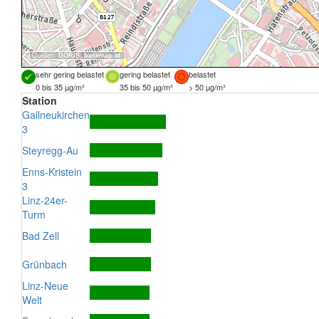
Quellen:
DORIS
,
basemap.at
sehr gering belastet
gering belastet
belastet
0 bis 35 µg/m³
35 bis 50 µg/m³
> 50 µg/m³
Station
Gallneukirchen
3
Steyregg-Au
Enns-Kristein
3
Linz-24er-
Turm
Bad Zell
Grünbach
Linz-Neue
Welt