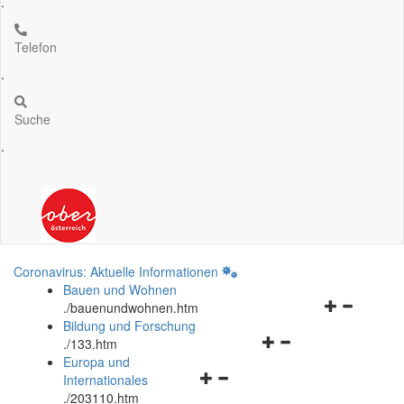
.
Telefon
.
Suche
.
Coronavirus: Aktuelle Informationen
Bauen und Wohnen
Navigationsm
.
/bauenundwohnen.htm
öffnen
Bildung und Forschung
Navigationsmenü
und
.
/133.htm
öffnen
schließen
Europa und
Navigationsmenü
und
Internationales
öffnen
schließen
.
/203110.htm