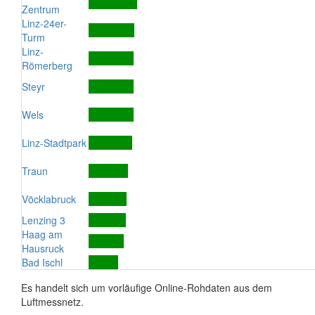
Zentrum
Linz-24er-
Turm
Linz-
Römerberg
Steyr
Wels
Linz-Stadtpark
Traun
Vöcklabruck
Lenzing 3
Haag am
Hausruck
Bad Ischl
Es handelt sich um vorläufige Online-Rohdaten aus dem
Luftmessnetz.