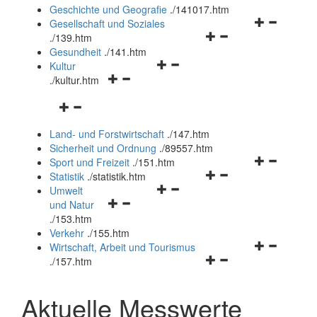
und
Geschichte und Geografie
.
/141017.htm
schließen
Navigationsm
Gesellschaft und Soziales
Navigationsmenü
öffnen
.
/139.htm
öffnen
und
Gesundheit
.
/141.htm
Navigationsmenü
und
schließen
Kultur
Navigationsmenü
öffnen
schließen
.
/kultur.htm
öffnen
und
Navigationsmenü
und
schließen
öffnen
schließen
Land- und Forstwirtschaft
.
/147.htm
und
Sicherheit und Ordnung
.
/89557.htm
schließen
Navigationsm
Sport und Freizeit
.
/151.htm
Navigationsmenü
öffnen
Statistik
.
/statistik.htm
Navigationsmenü
öffnen
und
Umwelt
Navigationsmenü
öffnen
und
schließen
und Natur
öffnen
und
schließen
.
/153.htm
und
schließen
Verkehr
.
/155.htm
schließen
Navigationsm
Wirtschaft, Arbeit und Tourismus
Navigationsmenü
öffnen
.
/157.htm
öffnen
und
und
schließen
Aktuelle Messwerte
schließen