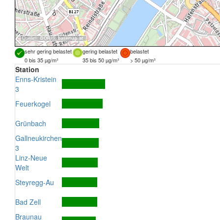
Quellen:
DORIS
,
basemap.at
sehr gering belastet
gering belastet
belastet
0 bis 35 µg/m³
35 bis 50 µg/m³
> 50 µg/m³
Station
Enns-Kristein
3
Feuerkogel
Grünbach
Gallneukirchen
3
Linz-Neue
Welt
Steyregg-Au
Bad Zell
Braunau