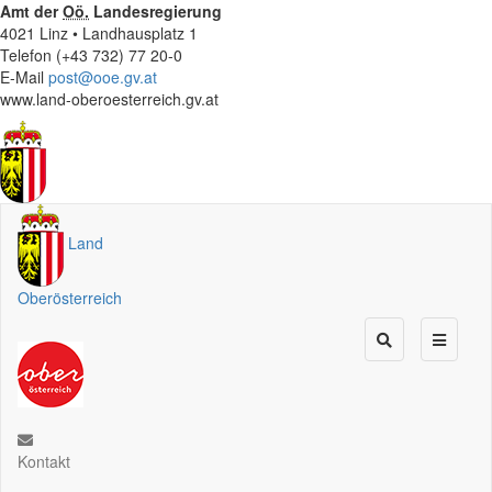
Amt der
Oö.
Landesregierung
4021 Linz • Landhausplatz 1
Telefon (+43 732) 77 20-0
E-Mail
post@ooe.gv.at
www.land-oberoesterreich.gv.at
Land
Oberösterreich
Kontakt