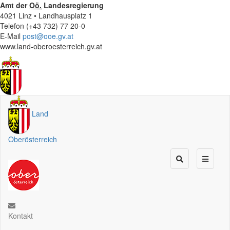
Amt der
Oö.
Landesregierung
4021 Linz • Landhausplatz 1
Telefon (+43 732) 77 20-0
E-Mail
post@ooe.gv.at
www.land-oberoesterreich.gv.at
Land
Oberösterreich
Kontakt