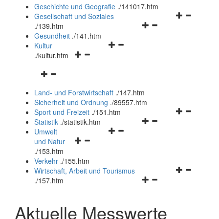
und
Geschichte und Geografie
.
/141017.htm
schließen
Navigationsm
Gesellschaft und Soziales
Navigationsmenü
öffnen
.
/139.htm
öffnen
und
Gesundheit
.
/141.htm
Navigationsmenü
und
schließen
Kultur
Navigationsmenü
öffnen
schließen
.
/kultur.htm
öffnen
und
Navigationsmenü
und
schließen
öffnen
schließen
Land- und Forstwirtschaft
.
/147.htm
und
Sicherheit und Ordnung
.
/89557.htm
schließen
Navigationsm
Sport und Freizeit
.
/151.htm
Navigationsmenü
öffnen
Statistik
.
/statistik.htm
Navigationsmenü
öffnen
und
Umwelt
Navigationsmenü
öffnen
und
schließen
und Natur
öffnen
und
schließen
.
/153.htm
und
schließen
Verkehr
.
/155.htm
schließen
Navigationsm
Wirtschaft, Arbeit und Tourismus
Navigationsmenü
öffnen
.
/157.htm
öffnen
und
und
schließen
Aktuelle Messwerte
schließen