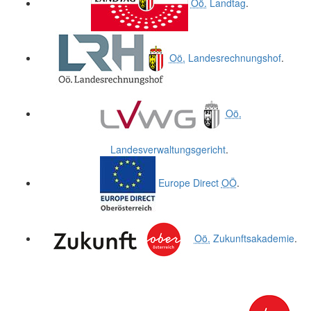
Oö.
Landtag
.
Oö.
Landesrechnungshof
.
Oö.
Landesverwaltungsgericht
.
Europe Direct
OÖ
.
Oö.
Zukunftsakademie
.