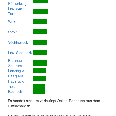
Römerberg
Linz-24er-
Turm
Wels
Steyr
Vöcklabruck
Linz-Stadtpark
Braunau
Zentrum
Lenzing 3
Haag am
Hausruck
Traun
Bad Ischl
Es handelt sich um vorläufige Online-Rohdaten aus dem
Luftmessnetz.
Für die Grenzwertprüfung ist der Tagesmittelwert von 0 bis 24 Uhr