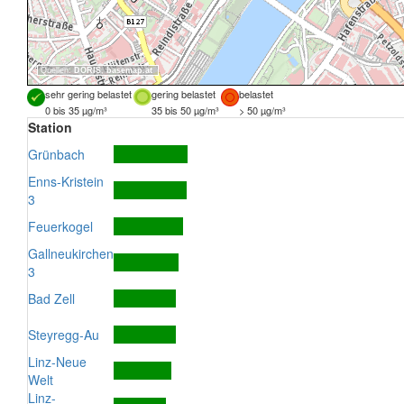
Quellen:
DORIS
,
basemap.at
sehr gering belastet
gering belastet
belastet
0 bis 35 µg/m³
35 bis 50 µg/m³
> 50 µg/m³
Station
Grünbach
Enns-Kristein
3
Feuerkogel
Gallneukirchen
3
Bad Zell
Steyregg-Au
Linz-Neue
Welt
Linz-