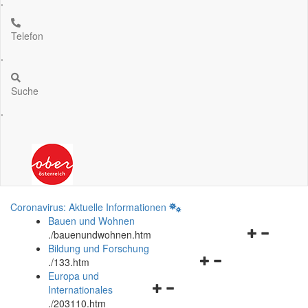
.
Telefon
.
Suche
.
Coronavirus: Aktuelle Informationen
Bauen und Wohnen
Navigationsm
.
/bauenundwohnen.htm
öffnen
Bildung und Forschung
Navigationsmenü
und
.
/133.htm
öffnen
schließen
Europa und
Navigationsmenü
und
Internationales
öffnen
schließen
.
/203110.htm