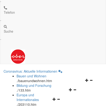
.
Telefon
.
Suche
.
Coronavirus: Aktuelle Informationen
Bauen und Wohnen
Navigationsm
.
/bauenundwohnen.htm
öffnen
Bildung und Forschung
Navigationsmenü
und
.
/133.htm
öffnen
schließen
Europa und
Navigationsmenü
und
Internationales
öffnen
schließen
.
/203110.htm