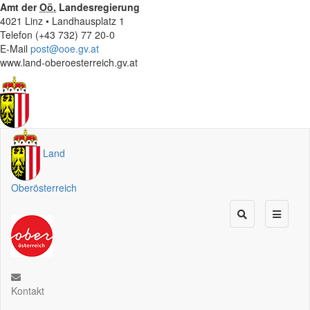
Amt der
Oö.
Landesregierung
4021 Linz • Landhausplatz 1
Telefon (+43 732) 77 20-0
E-Mail
post@ooe.gv.at
www.land-oberoesterreich.gv.at
Land
Oberösterreich
Kontakt