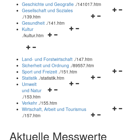
und
Geschichte und Geografie
.
/141017.htm
schließen
Navigationsm
Gesellschaft und Soziales
Navigationsmenü
öffnen
.
/139.htm
öffnen
und
Gesundheit
.
/141.htm
Navigationsmenü
und
schließen
Kultur
Navigationsmenü
öffnen
schließen
.
/kultur.htm
öffnen
und
Navigationsmenü
und
schließen
öffnen
schließen
Land- und Forstwirtschaft
.
/147.htm
und
Sicherheit und Ordnung
.
/89557.htm
schließen
Navigationsm
Sport und Freizeit
.
/151.htm
Navigationsmenü
öffnen
Statistik
.
/statistik.htm
Navigationsmenü
öffnen
und
Umwelt
Navigationsmenü
öffnen
und
schließen
und Natur
öffnen
und
schließen
.
/153.htm
und
schließen
Verkehr
.
/155.htm
schließen
Navigationsm
Wirtschaft, Arbeit und Tourismus
Navigationsmenü
öffnen
.
/157.htm
öffnen
und
und
schließen
Aktuelle Messwerte
schließen