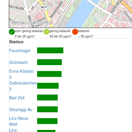
Quellen:
DORIS
,
basemap.at
sehr gering belastet
gering belastet
belastet
0 bis 35 µg/m³
35 bis 50 µg/m³
> 50 µg/m³
Station
Feuerkogel
Grünbach
Enns-Kristein
3
Gallneukirchen
3
Bad Zell
Steyregg-Au
Linz-Neue
Welt
Linz-