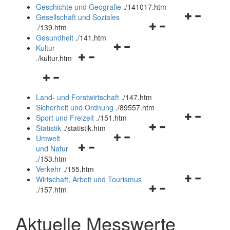
und
Geschichte und Geografie
.
/141017.htm
schließen
Navigationsm
Gesellschaft und Soziales
Navigationsmenü
öffnen
.
/139.htm
öffnen
und
Gesundheit
.
/141.htm
Navigationsmenü
und
schließen
Kultur
Navigationsmenü
öffnen
schließen
.
/kultur.htm
öffnen
und
Navigationsmenü
und
schließen
öffnen
schließen
Land- und Forstwirtschaft
.
/147.htm
und
Sicherheit und Ordnung
.
/89557.htm
schließen
Navigationsm
Sport und Freizeit
.
/151.htm
Navigationsmenü
öffnen
Statistik
.
/statistik.htm
Navigationsmenü
öffnen
und
Umwelt
Navigationsmenü
öffnen
und
schließen
und Natur
öffnen
und
schließen
.
/153.htm
und
schließen
Verkehr
.
/155.htm
schließen
Navigationsm
Wirtschaft, Arbeit und Tourismus
Navigationsmenü
öffnen
.
/157.htm
öffnen
und
und
schließen
Aktuelle Messwerte
schließen