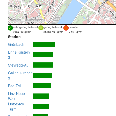
Quellen:
DORIS
,
basemap.at
sehr gering belastet
gering belastet
belastet
0 bis 35 µg/m³
35 bis 50 µg/m³
> 50 µg/m³
Station
Grünbach
Enns-Kristein
3
Steyregg-Au
Gallneukirchen
3
Bad Zell
Linz-Neue
Welt
Linz-24er-
Turm