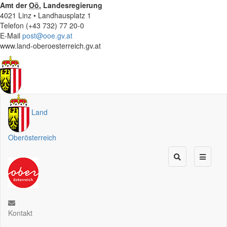
Amt der
Oö.
Landesregierung
4021 Linz • Landhausplatz 1
Telefon (+43 732) 77 20-0
E-Mail
post@ooe.gv.at
www.land-oberoesterreich.gv.at
Land
Oberösterreich
Kontakt