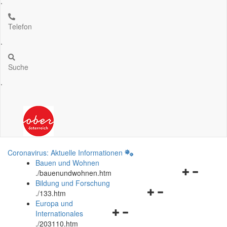
.
Telefon
.
Suche
.
Coronavirus: Aktuelle Informationen
Bauen und Wohnen
Navigationsm
.
/bauenundwohnen.htm
öffnen
Bildung und Forschung
Navigationsmenü
und
.
/133.htm
öffnen
schließen
Europa und
Navigationsmenü
und
Internationales
öffnen
schließen
.
/203110.htm