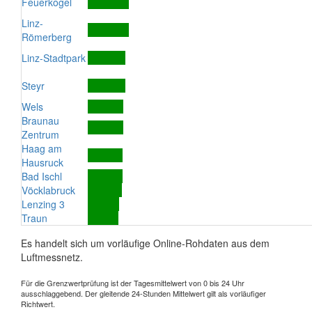
Feuerkogel
Linz-
Römerberg
Linz-Stadtpark
Steyr
Wels
Braunau
Zentrum
Haag am
Hausruck
Bad Ischl
Vöcklabruck
Lenzing 3
Traun
Es handelt sich um vorläufige Online-Rohdaten aus dem
Luftmessnetz.
Für die Grenzwertprüfung ist der Tagesmittelwert von 0 bis 24 Uhr
ausschlaggebend. Der gleitende 24-Stunden Mittelwert gilt als vorläufiger
Richtwert.