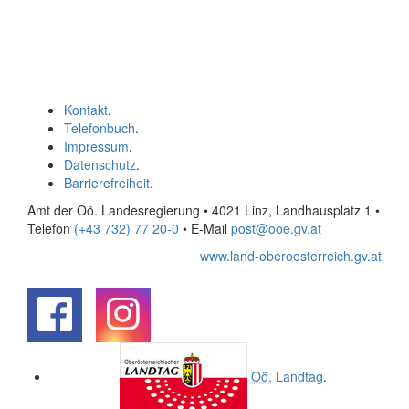
Kontakt
.
Telefonbuch
.
Impressum
.
Datenschutz
.
Barrierefreiheit
.
Amt der Oö. Landesregierung • 4021 Linz, Landhausplatz 1
•
Telefon
(+43 732) 77 20-0
• E-Mail
post@ooe.gv.at
www.land-oberoesterreich.gv.at
.
.
Oö.
Landtag
.