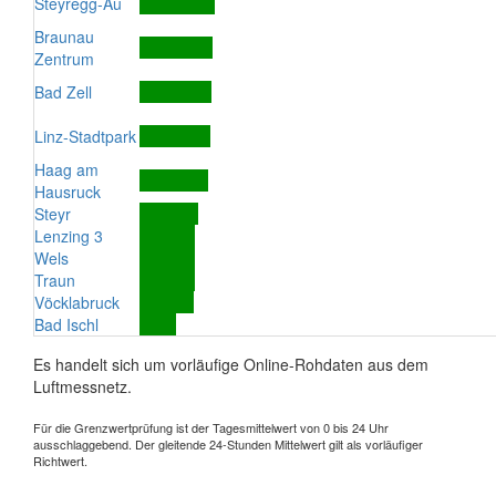
Steyregg-Au
Braunau
Zentrum
Bad Zell
Linz-Stadtpark
Haag am
Hausruck
Steyr
Lenzing 3
Wels
Traun
Vöcklabruck
Bad Ischl
Es handelt sich um vorläufige Online-Rohdaten aus dem
Luftmessnetz.
Für die Grenzwertprüfung ist der Tagesmittelwert von 0 bis 24 Uhr
ausschlaggebend. Der gleitende 24-Stunden Mittelwert gilt als vorläufiger
Richtwert.