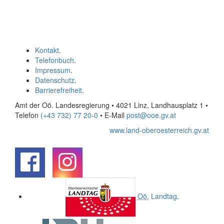
Kontakt
.
Telefonbuch
.
Impressum
.
Datenschutz
.
Barrierefreiheit
.
Amt der Oö. Landesregierung • 4021 Linz, Landhausplatz 1
•
Telefon
(+43 732) 77 20-0
• E-Mail
post@ooe.gv.at
www.land-oberoesterreich.gv.at
.
.
Oö.
Landtag
.