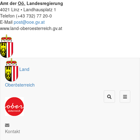
Amt der
Oö.
Landesregierung
4021 Linz • Landhausplatz 1
Telefon (+43 732) 77 20-0
E-Mail
post@ooe.gv.at
www.land-oberoesterreich.gv.at
Land
Oberösterreich
Kontakt