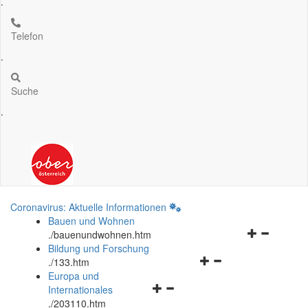
.
Telefon
.
Suche
.
Coronavirus: Aktuelle Informationen
Bauen und Wohnen
Navigationsm
.
/bauenundwohnen.htm
öffnen
Bildung und Forschung
Navigationsmenü
und
.
/133.htm
öffnen
schließen
Europa und
Navigationsmenü
und
Internationales
öffnen
schließen
.
/203110.htm