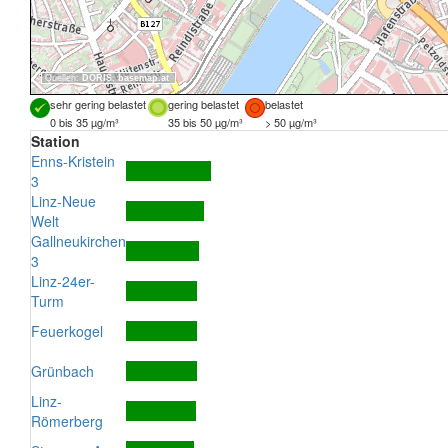
Quellen:
DORIS
,
basemap.at
sehr gering belastet
gering belastet
belastet
0 bis 35 µg/m³
35 bis 50 µg/m³
> 50 µg/m³
Station
Enns-Kristein
3
Linz-Neue
Welt
Gallneukirchen
3
Linz-24er-
Turm
Feuerkogel
Grünbach
Linz-
Römerberg