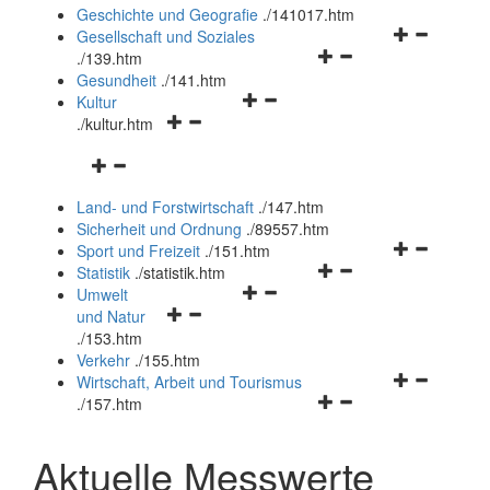
und
Geschichte und Geografie
.
/141017.htm
schließen
Navigationsm
Gesellschaft und Soziales
Navigationsmenü
öffnen
.
/139.htm
öffnen
und
Gesundheit
.
/141.htm
Navigationsmenü
und
schließen
Kultur
Navigationsmenü
öffnen
schließen
.
/kultur.htm
öffnen
und
Navigationsmenü
und
schließen
öffnen
schließen
Land- und Forstwirtschaft
.
/147.htm
und
Sicherheit und Ordnung
.
/89557.htm
schließen
Navigationsm
Sport und Freizeit
.
/151.htm
Navigationsmenü
öffnen
Statistik
.
/statistik.htm
Navigationsmenü
öffnen
und
Umwelt
Navigationsmenü
öffnen
und
schließen
und Natur
öffnen
und
schließen
.
/153.htm
und
schließen
Verkehr
.
/155.htm
schließen
Navigationsm
Wirtschaft, Arbeit und Tourismus
Navigationsmenü
öffnen
.
/157.htm
öffnen
und
und
schließen
Aktuelle Messwerte
schließen