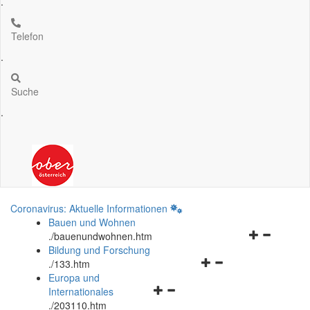
.
Telefon
.
Suche
.
Coronavirus: Aktuelle Informationen
Bauen und Wohnen
Navigationsm
.
/bauenundwohnen.htm
öffnen
Bildung und Forschung
Navigationsmenü
und
.
/133.htm
öffnen
schließen
Europa und
Navigationsmenü
und
Internationales
öffnen
schließen
.
/203110.htm