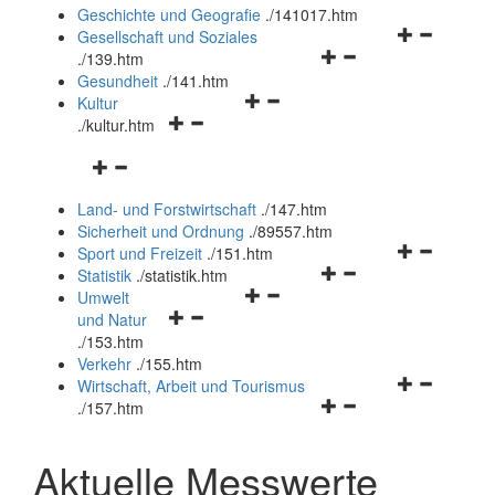
und
Geschichte und Geografie
.
/141017.htm
schließen
Navigationsm
Gesellschaft und Soziales
Navigationsmenü
öffnen
.
/139.htm
öffnen
und
Gesundheit
.
/141.htm
Navigationsmenü
und
schließen
Kultur
Navigationsmenü
öffnen
schließen
.
/kultur.htm
öffnen
und
Navigationsmenü
und
schließen
öffnen
schließen
Land- und Forstwirtschaft
.
/147.htm
und
Sicherheit und Ordnung
.
/89557.htm
schließen
Navigationsm
Sport und Freizeit
.
/151.htm
Navigationsmenü
öffnen
Statistik
.
/statistik.htm
Navigationsmenü
öffnen
und
Umwelt
Navigationsmenü
öffnen
und
schließen
und Natur
öffnen
und
schließen
.
/153.htm
und
schließen
Verkehr
.
/155.htm
schließen
Navigationsm
Wirtschaft, Arbeit und Tourismus
Navigationsmenü
öffnen
.
/157.htm
öffnen
und
und
schließen
Aktuelle Messwerte
schließen