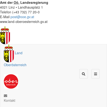
Amt der
Oö.
Landesregierung
4021 Linz • Landhausplatz 1
Telefon (+43 732) 77 20-0
E-Mail
post@ooe.gv.at
www.land-oberoesterreich.gv.at
Land
Oberösterreich
Kontakt