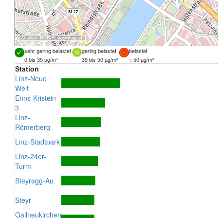
Quellen:
DORIS
,
basemap.at
sehr gering belastet
gering belastet
belastet
0 bis 35 µg/m³
35 bis 50 µg/m³
> 50 µg/m³
Station
Linz-Neue
Welt
Enns-Kristein
3
Linz-
Römerberg
Linz-Stadtpark
Linz-24er-
Turm
Steyregg-Au
Steyr
Gallneukirchen