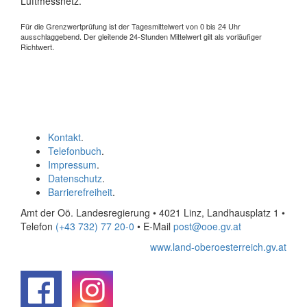
Luftmessnetz.
Für die Grenzwertprüfung ist der Tagesmittelwert von 0 bis 24 Uhr
ausschlaggebend. Der gleitende 24-Stunden Mittelwert gilt als vorläufiger
Richtwert.
Kontakt
.
Telefonbuch
.
Impressum
.
Datenschutz
.
Barrierefreiheit
.
Amt der Oö. Landesregierung • 4021 Linz, Landhausplatz 1
•
Telefon
(+43 732) 77 20-0
• E-Mail
post@ooe.gv.at
www.land-oberoesterreich.gv.at