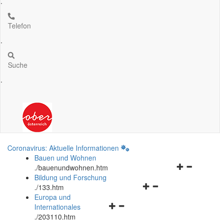
.
Telefon
.
Suche
.
Coronavirus: Aktuelle Informationen
Bauen und Wohnen
Navigationsm
.
/bauenundwohnen.htm
öffnen
Bildung und Forschung
Navigationsmenü
und
.
/133.htm
öffnen
schließen
Europa und
Navigationsmenü
und
Internationales
öffnen
schließen
.
/203110.htm