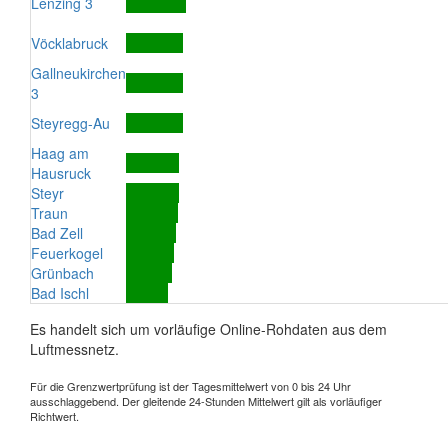
Lenzing 3
Vöcklabruck
Gallneukirchen
3
Steyregg-Au
Haag am
Hausruck
Steyr
Traun
Bad Zell
Feuerkogel
Grünbach
Bad Ischl
Es handelt sich um vorläufige Online-Rohdaten aus dem
Luftmessnetz.
Für die Grenzwertprüfung ist der Tagesmittelwert von 0 bis 24 Uhr
ausschlaggebend. Der gleitende 24-Stunden Mittelwert gilt als vorläufiger
Richtwert.