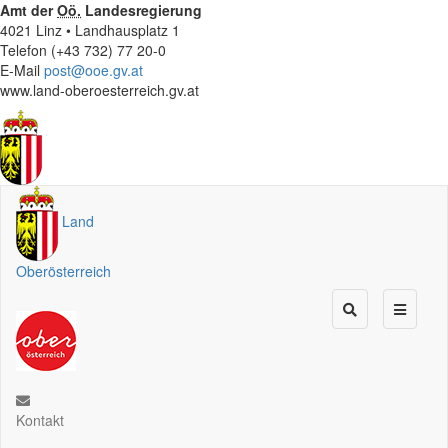
Amt der
Oö.
Landesregierung
4021 Linz • Landhausplatz 1
Telefon (+43 732) 77 20-0
E-Mail
post@ooe.gv.at
www.land-oberoesterreich.gv.at
Land
Oberösterreich
Kontakt