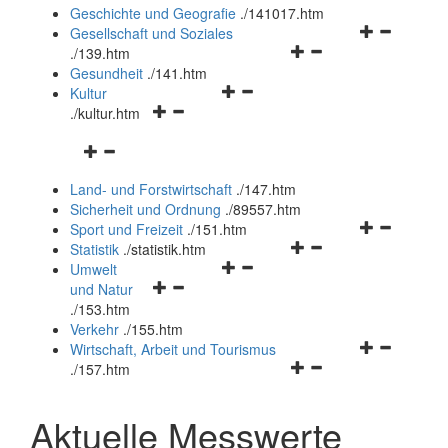
und
Geschichte und Geografie
.
/141017.htm
schließen
Navigationsm
Gesellschaft und Soziales
Navigationsmenü
öffnen
.
/139.htm
öffnen
und
Gesundheit
.
/141.htm
Navigationsmenü
und
schließen
Kultur
Navigationsmenü
öffnen
schließen
.
/kultur.htm
öffnen
und
Navigationsmenü
und
schließen
öffnen
schließen
Land- und Forstwirtschaft
.
/147.htm
und
Sicherheit und Ordnung
.
/89557.htm
schließen
Navigationsm
Sport und Freizeit
.
/151.htm
Navigationsmenü
öffnen
Statistik
.
/statistik.htm
Navigationsmenü
öffnen
und
Umwelt
Navigationsmenü
öffnen
und
schließen
und Natur
öffnen
und
schließen
.
/153.htm
und
schließen
Verkehr
.
/155.htm
schließen
Navigationsm
Wirtschaft, Arbeit und Tourismus
Navigationsmenü
öffnen
.
/157.htm
öffnen
und
und
schließen
Aktuelle Messwerte
schließen