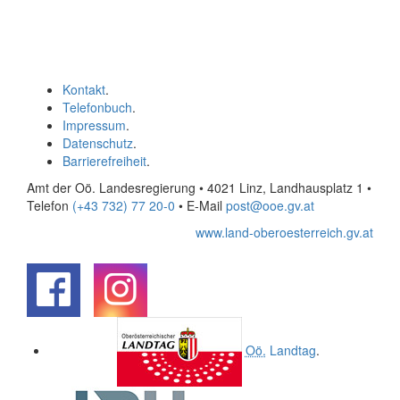
Kontakt
.
Telefonbuch
.
Impressum
.
Datenschutz
.
Barrierefreiheit
.
Amt der Oö. Landesregierung • 4021 Linz, Landhausplatz 1
•
Telefon
(+43 732) 77 20-0
• E-Mail
post@ooe.gv.at
www.land-oberoesterreich.gv.at
.
.
Oö.
Landtag
.