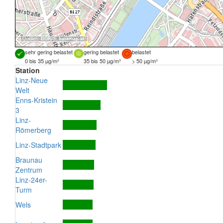
Quellen:
DORIS
,
basemap.at
sehr gering belastet
gering belastet
belastet
0 bis 35 µg/m³
35 bis 50 µg/m³
> 50 µg/m³
Station
Linz-Neue
Welt
Enns-Kristein
3
Linz-
Römerberg
Linz-Stadtpark
Braunau
Zentrum
Linz-24er-
Turm
Wels