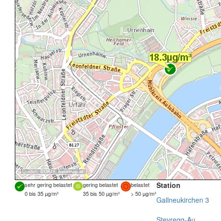
Quellen:
DORIS
,
basemap.at
Station
sehr gering belastet
gering belastet
belastet
0 bis 35 µg/m³
35 bis 50 µg/m³
> 50 µg/m³
Gallneukirchen 3
Steyregg-Au