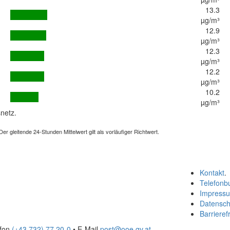
13.3
µg/m³
12.9
µg/m³
12.3
µg/m³
12.2
µg/m³
10.2
µg/m³
netz.
 gleitende 24-Stunden Mittelwert gilt als vorläufiger Richtwert.
Kontakt
.
Telefonb
Impress
Datensch
Barrierefr
efon
(+43 732) 77 20-0
• E-Mail
post@ooe.gv.at