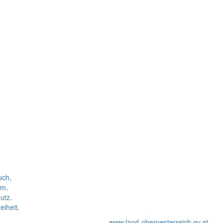
uch
.
um
.
utz
.
eiheit
.
www.land-oberoesterreich.gv.at