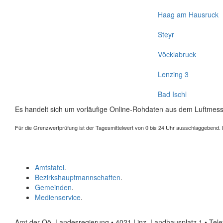
Haag am Hausruck
Steyr
Vöcklabruck
Lenzing 3
Bad Ischl
Es handelt sich um vorläufige Online-Rohdaten aus dem Luftmess
Für die Grenzwertprüfung ist der Tagesmittelwert von 0 bis 24 Uhr ausschlaggebend. Der
Amtstafel
.
Bezirkshauptmannschaften
.
Gemeinden
.
Medienservice
.
Amt der Oö. Landesregierung • 4021 Linz, Landhausplatz 1
• Tel