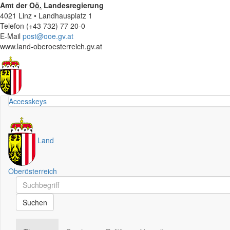
Amt der
Oö.
Landesregierung
4021 Linz • Landhausplatz 1
Telefon (+43 732) 77 20-0
E-Mail
post@ooe.gv.at
www.land-oberoesterreich.gv.at
Accesskeys
Land
Oberösterreich
Schnellsuche
Schnellsuche
Suchen