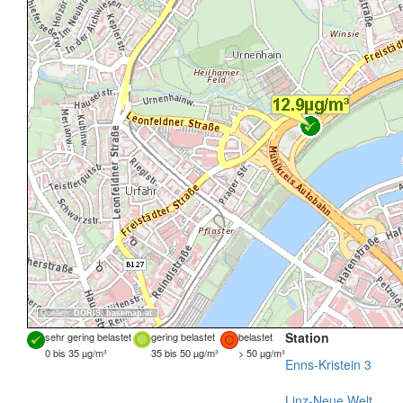
Quellen:
DORIS
,
basemap.at
Station
sehr gering belastet
gering belastet
belastet
0 bis 35 µg/m³
35 bis 50 µg/m³
> 50 µg/m³
Enns-Kristein 3
Linz-Neue Welt