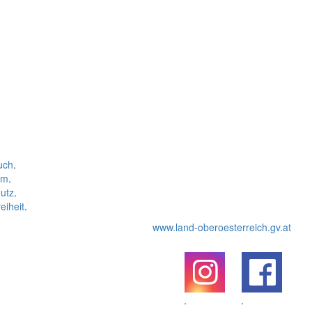
uch
.
um
.
utz
.
eiheit
.
www.land-oberoesterreich.gv.at
.
.