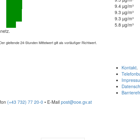
9.4 µg/m³
9.3 µg/m³
9.3 µg/m³
5.8 µg/m³
netz.
 gleitende 24-Stunden Mittelwert gilt als vorläufiger Richtwert.
Kontakt
.
Telefonb
Impress
Datensch
Barrierefr
efon
(+43 732) 77 20-0
• E-Mail
post@ooe.gv.at