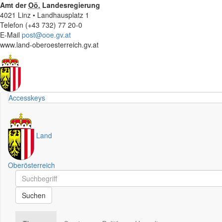
Amt der
Oö.
Landesregierung
4021 Linz • Landhausplatz 1
Telefon (+43 732) 77 20-0
E-Mail
post@ooe.gv.at
www.land-oberoesterreich.gv.at
Accesskeys
Land
Oberösterreich
Schnellsuche
Schnellsuche
Suchen