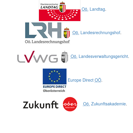
Oö.
Landtag
.
Oö.
Landesrechnungshof
.
Oö.
Landesverwaltungsgericht
.
Europe Direct
OÖ
.
Oö.
Zukunftsakademie
.