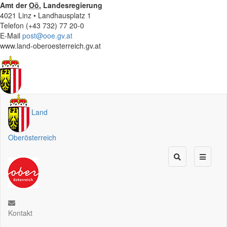
Amt der
Oö.
Landesregierung
4021 Linz • Landhausplatz 1
Telefon (+43 732) 77 20-0
E-Mail
post@ooe.gv.at
www.land-oberoesterreich.gv.at
Land
Oberösterreich
Kontakt