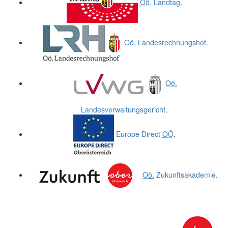
Oö.
Landtag
.
Oö.
Landesrechnungshof
.
Oö.
Landesverwaltungsgericht
.
Europe Direct
OÖ
.
Oö.
Zukunftsakademie
.