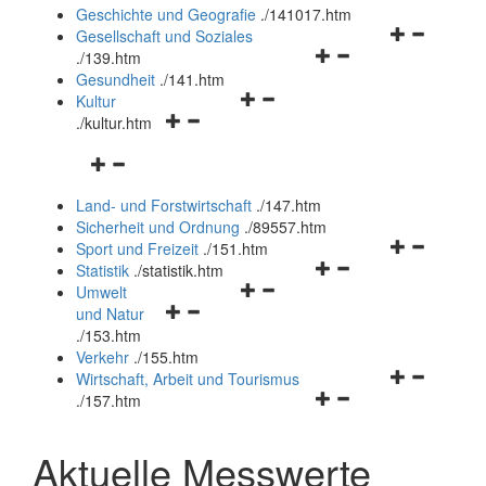
und
Geschichte und Geografie
.
/141017.htm
schließen
Navigationsm
Gesellschaft und Soziales
Navigationsmenü
öffnen
.
/139.htm
öffnen
und
Gesundheit
.
/141.htm
Navigationsmenü
und
schließen
Kultur
Navigationsmenü
öffnen
schließen
.
/kultur.htm
öffnen
und
Navigationsmenü
und
schließen
öffnen
schließen
Land- und Forstwirtschaft
.
/147.htm
und
Sicherheit und Ordnung
.
/89557.htm
schließen
Navigationsm
Sport und Freizeit
.
/151.htm
Navigationsmenü
öffnen
Statistik
.
/statistik.htm
Navigationsmenü
öffnen
und
Umwelt
Navigationsmenü
öffnen
und
schließen
und Natur
öffnen
und
schließen
.
/153.htm
und
schließen
Verkehr
.
/155.htm
schließen
Navigationsm
Wirtschaft, Arbeit und Tourismus
Navigationsmenü
öffnen
.
/157.htm
öffnen
und
und
schließen
Aktuelle Messwerte
schließen