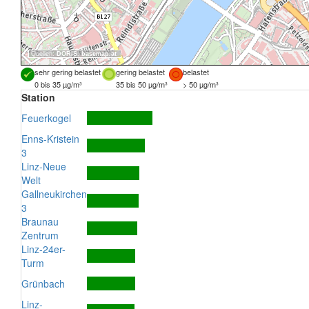
Quellen:
DORIS
,
basemap.at
sehr gering belastet
gering belastet
belastet
0 bis 35 µg/m³
35 bis 50 µg/m³
> 50 µg/m³
Station
Feuerkogel
Enns-Kristein
3
Linz-Neue
Welt
Gallneukirchen
3
Braunau
Zentrum
Linz-24er-
Turm
Grünbach
Linz-