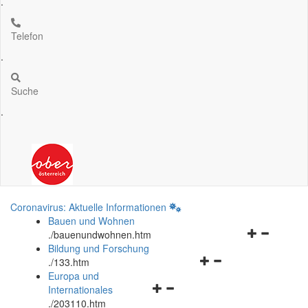
.
Telefon
.
Suche
.
Coronavirus: Aktuelle Informationen
Bauen und Wohnen
Navigationsm
.
/bauenundwohnen.htm
öffnen
Bildung und Forschung
Navigationsmenü
und
.
/133.htm
öffnen
schließen
Europa und
Navigationsmenü
und
Internationales
öffnen
schließen
.
/203110.htm