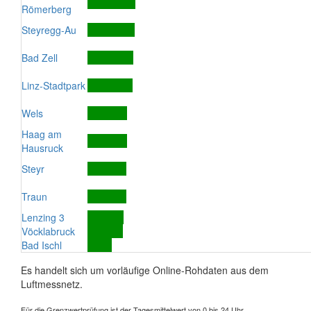
Römerberg
Steyregg-Au
Bad Zell
Linz-Stadtpark
Wels
Haag am
Hausruck
Steyr
Traun
Lenzing 3
Vöcklabruck
Bad Ischl
Es handelt sich um vorläufige Online-Rohdaten aus dem
Luftmessnetz.
Für die Grenzwertprüfung ist der Tagesmittelwert von 0 bis 24 Uhr