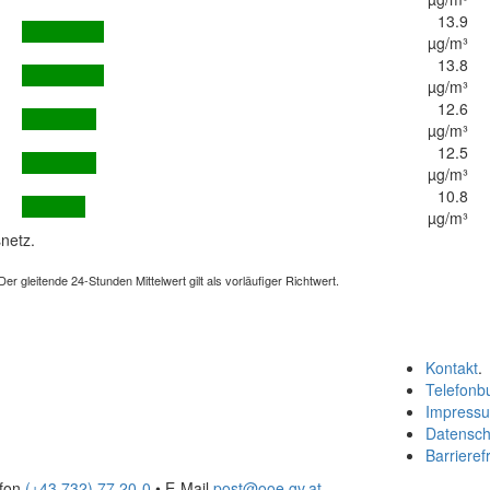
13.9
µg/m³
13.8
µg/m³
12.6
µg/m³
12.5
µg/m³
10.8
µg/m³
netz.
 gleitende 24-Stunden Mittelwert gilt als vorläufiger Richtwert.
Kontakt
.
Telefonb
Impress
Datensch
Barrierefr
efon
(+43 732) 77 20-0
• E-Mail
post@ooe.gv.at