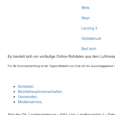
Wels
Steyr
Lenzing 3
Vöcklabruck
Bad Ischl
Es handelt sich um vorläufige Online-Rohdaten aus dem Luftmess
Für die Grenzwertprüfung ist der Tagesmittelwert von 0 bis 24 Uhr ausschlaggebend. Der
Amtstafel
.
Bezirkshauptmannschaften
.
Gemeinden
.
Medienservice
.
Amt der Oö. Landesregierung • 4021 Linz, Landhausplatz 1
• Tel