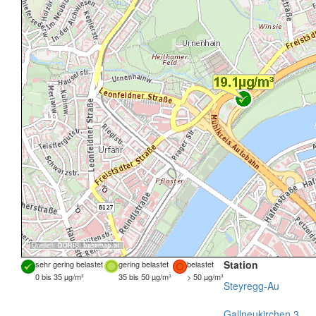
Quellen:
DORIS
,
basemap.at
Station
sehr gering belastet
gering belastet
belastet
0 bis 35 µg/m³
35 bis 50 µg/m³
> 50 µg/m³
Steyregg-Au
Gallneukirchen 3