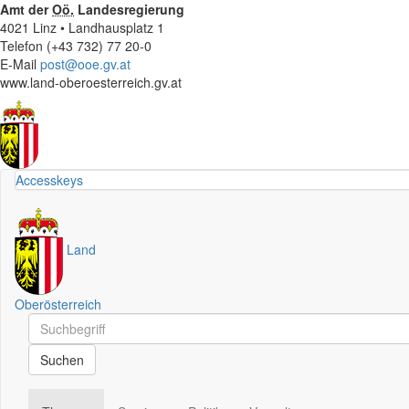
Amt der
Oö.
Landesregierung
4021 Linz • Landhausplatz 1
Telefon (+43 732) 77 20-0
E-Mail
post@ooe.gv.at
www.land-oberoesterreich.gv.at
Accesskeys
Land
Oberösterreich
Schnellsuche
Schnellsuche
Suchen