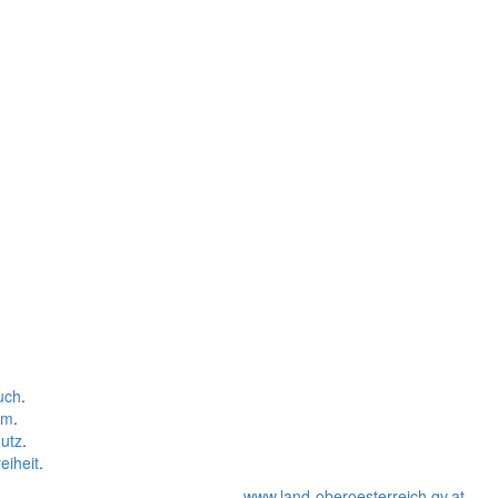
uch
.
um
.
utz
.
eiheit
.
www.land-oberoesterreich.gv.at