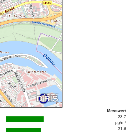
Messwert
23.7
µg/m³
21.9