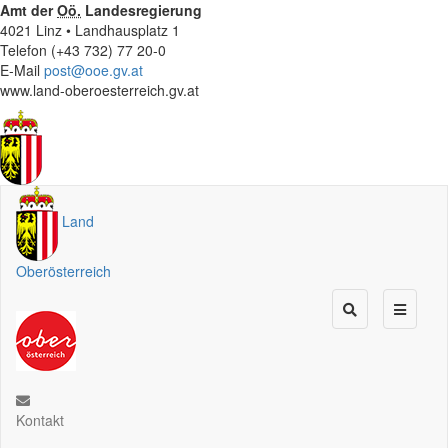
Amt der
Oö.
Landesregierung
4021 Linz • Landhausplatz 1
Telefon (+43 732) 77 20-0
E-Mail
post@ooe.gv.at
www.land-oberoesterreich.gv.at
Land
Oberösterreich
Kontakt