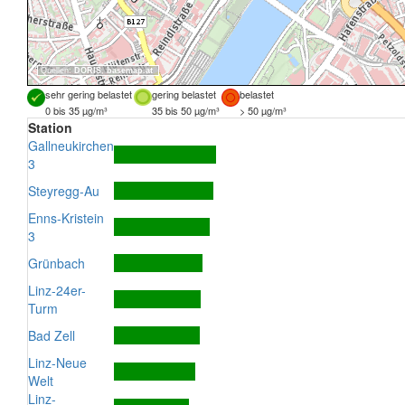
Quellen:
DORIS
,
basemap.at
sehr gering belastet
gering belastet
belastet
0 bis 35 µg/m³
35 bis 50 µg/m³
> 50 µg/m³
Station
Gallneukirchen
3
Steyregg-Au
Enns-Kristein
3
Grünbach
Linz-24er-
Turm
Bad Zell
Linz-Neue
Welt
Linz-