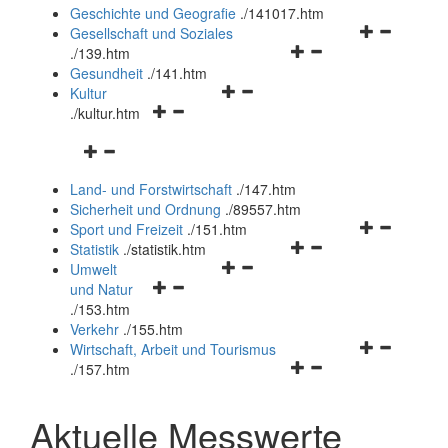
und
Geschichte und Geografie
.
/141017.htm
schließen
Navigationsm
Gesellschaft und Soziales
Navigationsmenü
öffnen
.
/139.htm
öffnen
und
Gesundheit
.
/141.htm
Navigationsmenü
und
schließen
Kultur
Navigationsmenü
öffnen
schließen
.
/kultur.htm
öffnen
und
Navigationsmenü
und
schließen
öffnen
schließen
Land- und Forstwirtschaft
.
/147.htm
und
Sicherheit und Ordnung
.
/89557.htm
schließen
Navigationsm
Sport und Freizeit
.
/151.htm
Navigationsmenü
öffnen
Statistik
.
/statistik.htm
Navigationsmenü
öffnen
und
Umwelt
Navigationsmenü
öffnen
und
schließen
und Natur
öffnen
und
schließen
.
/153.htm
und
schließen
Verkehr
.
/155.htm
schließen
Navigationsm
Wirtschaft, Arbeit und Tourismus
Navigationsmenü
öffnen
.
/157.htm
öffnen
und
und
schließen
Aktuelle Messwerte
schließen