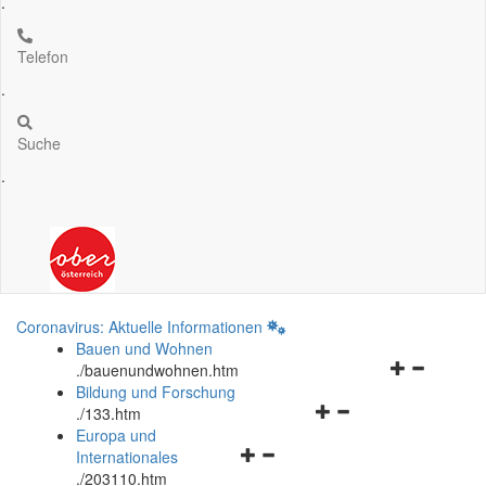
.
Telefon
.
Suche
.
Coronavirus: Aktuelle Informationen
Bauen und Wohnen
Navigationsm
.
/bauenundwohnen.htm
öffnen
Bildung und Forschung
Navigationsmenü
und
.
/133.htm
öffnen
schließen
Europa und
Navigationsmenü
und
Internationales
öffnen
schließen
.
/203110.htm