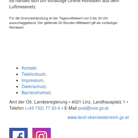
Es handelt sich um vorläufige Online-Rohdaten aus dem
Luftmessnetz.
Für die Grenzwertprüfung ist der Tagesmittelwert von 0 bis 24 Uhr
ausschlaggebend. Der gleitende 24-Stunden Mittelwert gilt als vorläufiger
Richtwert.
Kontakt
.
Telefonbuch
.
Impressum
.
Datenschutz
.
Barrierefreiheit
.
Amt der Oö. Landesregierung • 4021 Linz, Landhausplatz 1
•
Telefon
(+43 732) 77 20-0
• E-Mail
post@ooe.gv.at
www.land-oberoesterreich.gv.at