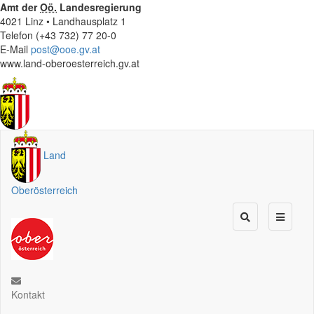
Amt der
Oö.
Landesregierung
4021 Linz • Landhausplatz 1
Telefon (+43 732) 77 20-0
E-Mail
post@ooe.gv.at
www.land-oberoesterreich.gv.at
Land
Oberösterreich
Kontakt