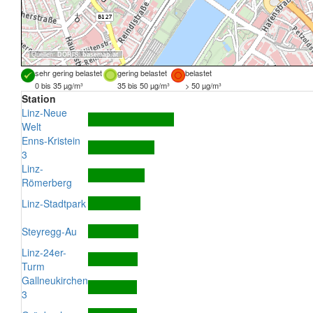
Quellen:
DORIS
,
basemap.at
sehr gering belastet
gering belastet
belastet
0 bis 35 µg/m³
35 bis 50 µg/m³
> 50 µg/m³
Station
Linz-Neue
Welt
Enns-Kristein
3
Linz-
Römerberg
Linz-Stadtpark
Steyregg-Au
Linz-24er-
Turm
Gallneukirchen
3