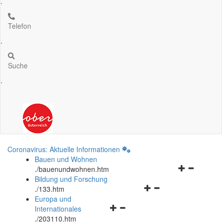
.
Telefon
.
Suche
.
Coronavirus: Aktuelle Informationen
Bauen und Wohnen
Navigationsm
.
/bauenundwohnen.htm
öffnen
Bildung und Forschung
Navigationsmenü
und
.
/133.htm
öffnen
schließen
Europa und
Navigationsmenü
und
Internationales
öffnen
schließen
.
/203110.htm