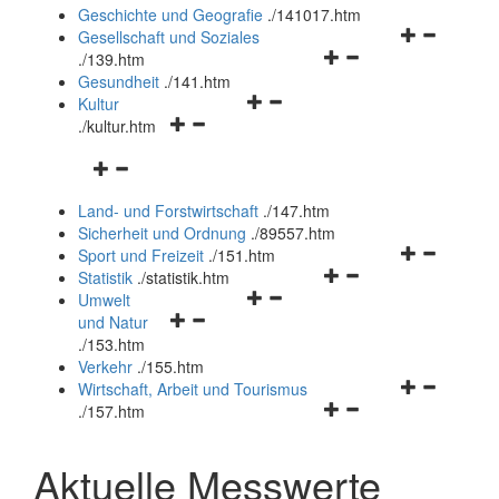
und
Geschichte und Geografie
.
/141017.htm
schließen
Navigationsm
Gesellschaft und Soziales
Navigationsmenü
öffnen
.
/139.htm
öffnen
und
Gesundheit
.
/141.htm
Navigationsmenü
und
schließen
Kultur
Navigationsmenü
öffnen
schließen
.
/kultur.htm
öffnen
und
Navigationsmenü
und
schließen
öffnen
schließen
Land- und Forstwirtschaft
.
/147.htm
und
Sicherheit und Ordnung
.
/89557.htm
schließen
Navigationsm
Sport und Freizeit
.
/151.htm
Navigationsmenü
öffnen
Statistik
.
/statistik.htm
Navigationsmenü
öffnen
und
Umwelt
Navigationsmenü
öffnen
und
schließen
und Natur
öffnen
und
schließen
.
/153.htm
und
schließen
Verkehr
.
/155.htm
schließen
Navigationsm
Wirtschaft, Arbeit und Tourismus
Navigationsmenü
öffnen
.
/157.htm
öffnen
und
und
schließen
Aktuelle Messwerte
schließen