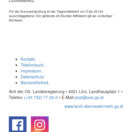
Luftmessnetz.
Für die Grenzwertprüfung ist der Tagesmittelwert von 0 bis 24 Uhr
ausschlaggebend. Der gleitende 24-Stunden Mittelwert gilt als vorläufiger
Richtwert.
Kontakt
.
Telefonbuch
.
Impressum
.
Datenschutz
.
Barrierefreiheit
.
Amt der Oö. Landesregierung • 4021 Linz, Landhausplatz 1
•
Telefon
(+43 732) 77 20-0
• E-Mail
post@ooe.gv.at
www.land-oberoesterreich.gv.at