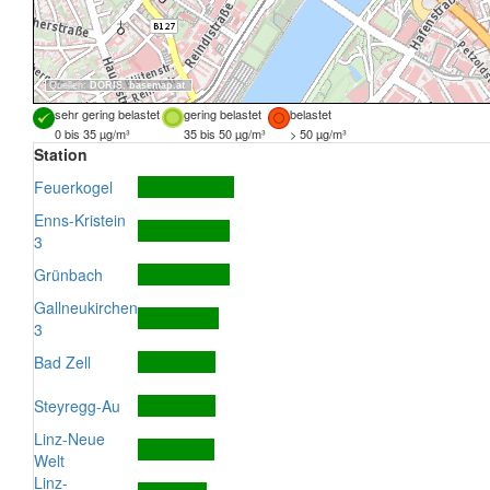
Quellen:
DORIS
,
basemap.at
sehr gering belastet
gering belastet
belastet
0 bis 35 µg/m³
35 bis 50 µg/m³
> 50 µg/m³
Station
Feuerkogel
Enns-Kristein
3
Grünbach
Gallneukirchen
3
Bad Zell
Steyregg-Au
Linz-Neue
Welt
Linz-