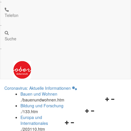
.
Telefon
.
Suche
.
Coronavirus: Aktuelle Informationen
Bauen und Wohnen
Navigationsm
.
/bauenundwohnen.htm
öffnen
Bildung und Forschung
Navigationsmenü
und
.
/133.htm
öffnen
schließen
Europa und
Navigationsmenü
und
Internationales
öffnen
schließen
.
/203110.htm