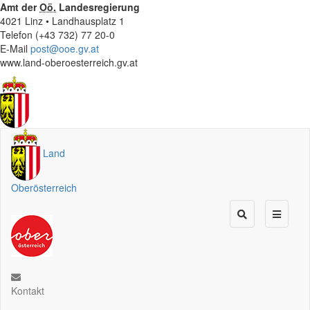
Amt der
Oö.
Landesregierung
4021 Linz • Landhausplatz 1
Telefon (+43 732) 77 20-0
E-Mail
post@ooe.gv.at
www.land-oberoesterreich.gv.at
Land
Oberösterreich
Kontakt