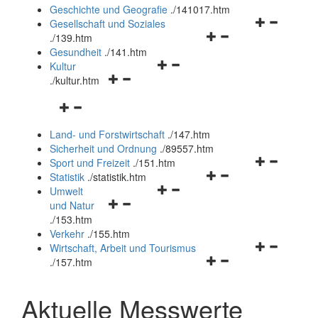
und
Geschichte und Geografie
.
/141017.htm
schließen
Navigationsm
Gesellschaft und Soziales
Navigationsmenü
öffnen
.
/139.htm
öffnen
und
Gesundheit
.
/141.htm
Navigationsmenü
und
schließen
Kultur
Navigationsmenü
öffnen
schließen
.
/kultur.htm
öffnen
und
Navigationsmenü
und
schließen
öffnen
schließen
Land- und Forstwirtschaft
.
/147.htm
und
Sicherheit und Ordnung
.
/89557.htm
schließen
Navigationsm
Sport und Freizeit
.
/151.htm
Navigationsmenü
öffnen
Statistik
.
/statistik.htm
Navigationsmenü
öffnen
und
Umwelt
Navigationsmenü
öffnen
und
schließen
und Natur
öffnen
und
schließen
.
/153.htm
und
schließen
Verkehr
.
/155.htm
schließen
Navigationsm
Wirtschaft, Arbeit und Tourismus
Navigationsmenü
öffnen
.
/157.htm
öffnen
und
und
schließen
Aktuelle Messwerte
schließen