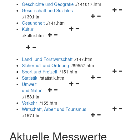
und
Geschichte und Geografie
.
/141017.htm
schließen
Navigationsm
Gesellschaft und Soziales
Navigationsmenü
öffnen
.
/139.htm
öffnen
und
Gesundheit
.
/141.htm
Navigationsmenü
und
schließen
Kultur
Navigationsmenü
öffnen
schließen
.
/kultur.htm
öffnen
und
Navigationsmenü
und
schließen
öffnen
schließen
Land- und Forstwirtschaft
.
/147.htm
und
Sicherheit und Ordnung
.
/89557.htm
schließen
Navigationsm
Sport und Freizeit
.
/151.htm
Navigationsmenü
öffnen
Statistik
.
/statistik.htm
Navigationsmenü
öffnen
und
Umwelt
Navigationsmenü
öffnen
und
schließen
und Natur
öffnen
und
schließen
.
/153.htm
und
schließen
Verkehr
.
/155.htm
schließen
Navigationsm
Wirtschaft, Arbeit und Tourismus
Navigationsmenü
öffnen
.
/157.htm
öffnen
und
und
schließen
Aktuelle Messwerte
schließen