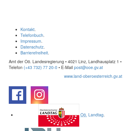
Kontakt
.
Telefonbuch
.
Impressum
.
Datenschutz
.
Barrierefreiheit
.
Amt der Oö. Landesregierung • 4021 Linz, Landhausplatz 1
•
Telefon
(+43 732) 77 20-0
• E-Mail
post@ooe.gv.at
www.land-oberoesterreich.gv.at
.
.
Oö.
Landtag
.