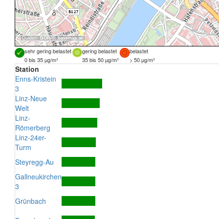
Quellen:
DORIS
,
basemap.at
sehr gering belastet
gering belastet
belastet
0 bis 35 µg/m³
35 bis 50 µg/m³
> 50 µg/m³
Station
Enns-Kristein
3
Linz-Neue
Welt
Linz-
Römerberg
Linz-24er-
Turm
Steyregg-Au
Gallneukirchen
3
Grünbach