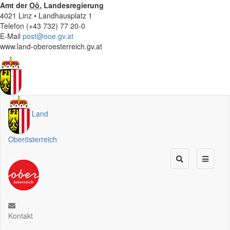
Amt der
Oö.
Landesregierung
4021 Linz • Landhausplatz 1
Telefon (+43 732) 77 20-0
E-Mail
post@ooe.gv.at
www.land-oberoesterreich.gv.at
Land
Oberösterreich
Kontakt