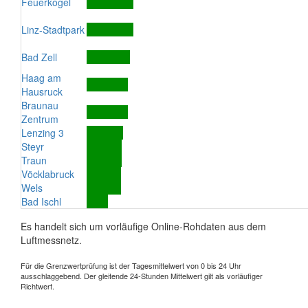
Feuerkogel
Linz-Stadtpark
Bad Zell
Haag am
Hausruck
Braunau
Zentrum
Lenzing 3
Steyr
Traun
Vöcklabruck
Wels
Bad Ischl
Es handelt sich um vorläufige Online-Rohdaten aus dem
Luftmessnetz.
Für die Grenzwertprüfung ist der Tagesmittelwert von 0 bis 24 Uhr
ausschlaggebend. Der gleitende 24-Stunden Mittelwert gilt als vorläufiger
Richtwert.