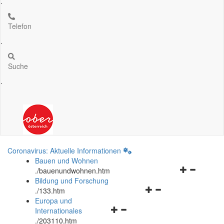
.
Telefon
.
Suche
.
Coronavirus: Aktuelle Informationen
Bauen und Wohnen
Navigationsm
.
/bauenundwohnen.htm
öffnen
Bildung und Forschung
Navigationsmenü
und
.
/133.htm
öffnen
schließen
Europa und
Navigationsmenü
und
Internationales
öffnen
schließen
.
/203110.htm