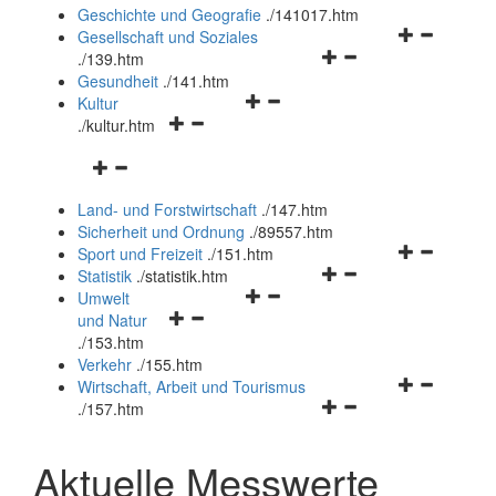
und
Geschichte und Geografie
.
/141017.htm
schließen
Navigationsm
Gesellschaft und Soziales
Navigationsmenü
öffnen
.
/139.htm
öffnen
und
Gesundheit
.
/141.htm
Navigationsmenü
und
schließen
Kultur
Navigationsmenü
öffnen
schließen
.
/kultur.htm
öffnen
und
Navigationsmenü
und
schließen
öffnen
schließen
Land- und Forstwirtschaft
.
/147.htm
und
Sicherheit und Ordnung
.
/89557.htm
schließen
Navigationsm
Sport und Freizeit
.
/151.htm
Navigationsmenü
öffnen
Statistik
.
/statistik.htm
Navigationsmenü
öffnen
und
Umwelt
Navigationsmenü
öffnen
und
schließen
und Natur
öffnen
und
schließen
.
/153.htm
und
schließen
Verkehr
.
/155.htm
schließen
Navigationsm
Wirtschaft, Arbeit und Tourismus
Navigationsmenü
öffnen
.
/157.htm
öffnen
und
und
schließen
Aktuelle Messwerte
schließen