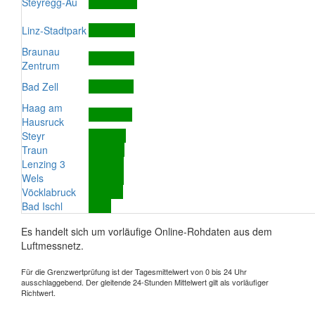
Steyregg-Au
Linz-Stadtpark
Braunau
Zentrum
Bad Zell
Haag am
Hausruck
Steyr
Traun
Lenzing 3
Wels
Vöcklabruck
Bad Ischl
Es handelt sich um vorläufige Online-Rohdaten aus dem
Luftmessnetz.
Für die Grenzwertprüfung ist der Tagesmittelwert von 0 bis 24 Uhr
ausschlaggebend. Der gleitende 24-Stunden Mittelwert gilt als vorläufiger
Richtwert.