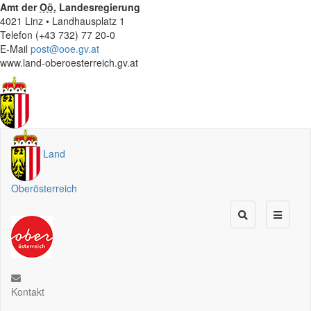
Amt der
Oö.
Landesregierung
4021 Linz • Landhausplatz 1
Telefon (+43 732) 77 20-0
E-Mail
post@ooe.gv.at
www.land-oberoesterreich.gv.at
Land
Oberösterreich
Kontakt