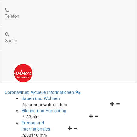
.
Telefon
.
Suche
.
Coronavirus: Aktuelle Informationen
Bauen und Wohnen
Navigationsm
.
/bauenundwohnen.htm
öffnen
Bildung und Forschung
Navigationsmenü
und
.
/133.htm
öffnen
schließen
Europa und
Navigationsmenü
und
Internationales
öffnen
schließen
.
/203110.htm