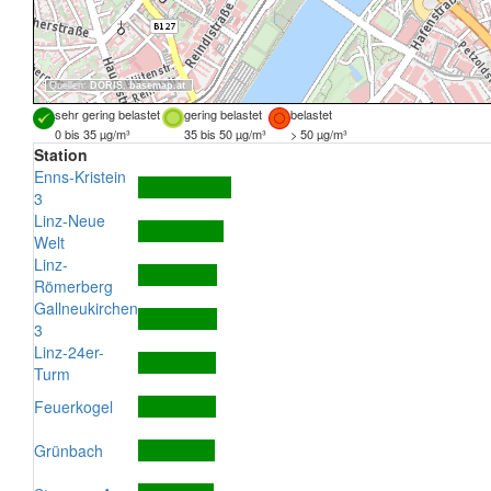
Quellen:
DORIS
,
basemap.at
sehr gering belastet
gering belastet
belastet
0 bis 35 µg/m³
35 bis 50 µg/m³
> 50 µg/m³
Station
Enns-Kristein
3
Linz-Neue
Welt
Linz-
Römerberg
Gallneukirchen
3
Linz-24er-
Turm
Feuerkogel
Grünbach