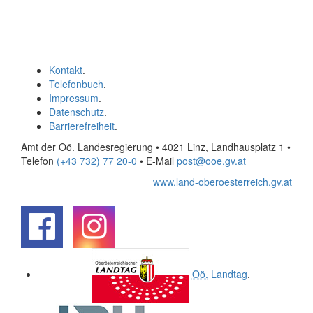
Kontakt
.
Telefonbuch
.
Impressum
.
Datenschutz
.
Barrierefreiheit
.
Amt der Oö. Landesregierung • 4021 Linz, Landhausplatz 1
•
Telefon
(+43 732) 77 20-0
• E-Mail
post@ooe.gv.at
www.land-oberoesterreich.gv.at
.
.
Oö.
Landtag
.