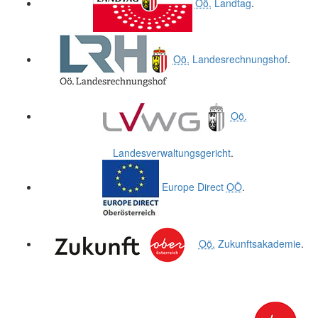
Oö.
Landtag
.
Oö.
Landesrechnungshof
.
Oö.
Landesverwaltungsgericht
.
Europe Direct
OÖ
.
Oö.
Zukunftsakademie
.