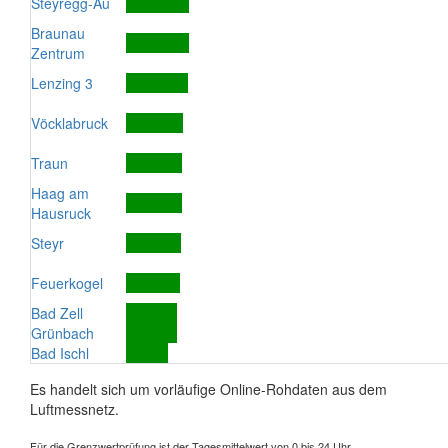
Steyregg-Au
Braunau
Zentrum
Lenzing 3
Vöcklabruck
Traun
Haag am
Hausruck
Steyr
Feuerkogel
Bad Zell
Grünbach
Bad Ischl
Es handelt sich um vorläufige Online-Rohdaten aus dem
Luftmessnetz.
Für die Grenzwertprüfung ist der Tagesmittelwert von 0 bis 24 Uhr