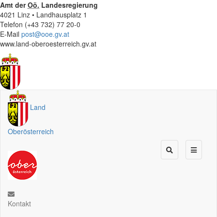
Amt der
Oö.
Landesregierung
4021 Linz • Landhausplatz 1
Telefon (+43 732) 77 20-0
E-Mail
post@ooe.gv.at
www.land-oberoesterreich.gv.at
Land
Oberösterreich
Kontakt