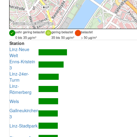
Quellen:
DORIS
,
basemap.at
sehr gering belastet
gering belastet
belastet
0 bis 35 µg/m³
35 bis 50 µg/m³
> 50 µg/m³
Station
Linz-Neue
Welt
Enns-Kristein
3
Linz-24er-
Turm
Linz-
Römerberg
Wels
Gallneukirchen
3
Linz-Stadtpark