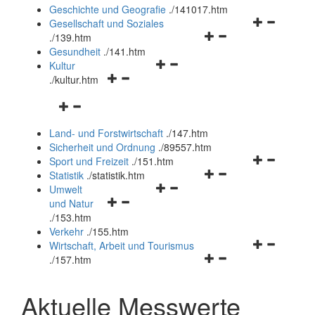
und
Geschichte und Geografie
.
/141017.htm
schließen
Navigationsm
Gesellschaft und Soziales
Navigationsmenü
öffnen
.
/139.htm
öffnen
und
Gesundheit
.
/141.htm
Navigationsmenü
und
schließen
Kultur
Navigationsmenü
öffnen
schließen
.
/kultur.htm
öffnen
und
Navigationsmenü
und
schließen
öffnen
schließen
Land- und Forstwirtschaft
.
/147.htm
und
Sicherheit und Ordnung
.
/89557.htm
schließen
Navigationsm
Sport und Freizeit
.
/151.htm
Navigationsmenü
öffnen
Statistik
.
/statistik.htm
Navigationsmenü
öffnen
und
Umwelt
Navigationsmenü
öffnen
und
schließen
und Natur
öffnen
und
schließen
.
/153.htm
und
schließen
Verkehr
.
/155.htm
schließen
Navigationsm
Wirtschaft, Arbeit und Tourismus
Navigationsmenü
öffnen
.
/157.htm
öffnen
und
und
schließen
Aktuelle Messwerte
schließen