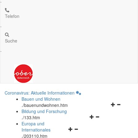
.
Telefon
.
Suche
.
Coronavirus: Aktuelle Informationen
Bauen und Wohnen
Navigationsm
.
/bauenundwohnen.htm
öffnen
Bildung und Forschung
Navigationsmenü
und
.
/133.htm
öffnen
schließen
Europa und
Navigationsmenü
und
Internationales
öffnen
schließen
.
/203110.htm