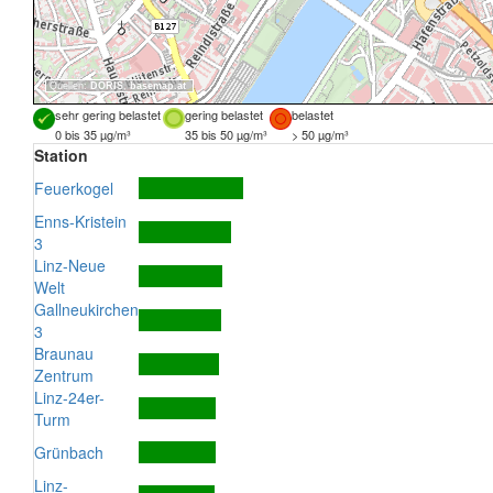
Quellen:
DORIS
,
basemap.at
sehr gering belastet
gering belastet
belastet
0 bis 35 µg/m³
35 bis 50 µg/m³
> 50 µg/m³
Station
Feuerkogel
Enns-Kristein
3
Linz-Neue
Welt
Gallneukirchen
3
Braunau
Zentrum
Linz-24er-
Turm
Grünbach
Linz-