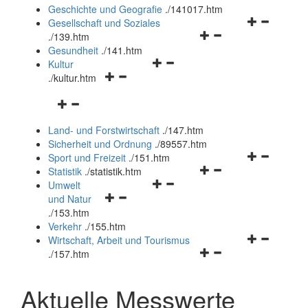
und
Geschichte und Geografie
.
/141017.htm
schließen
Navigationsm
Gesellschaft und Soziales
Navigationsmenü
öffnen
.
/139.htm
öffnen
und
Gesundheit
.
/141.htm
Navigationsmenü
und
schließen
Kultur
Navigationsmenü
öffnen
schließen
.
/kultur.htm
öffnen
und
Navigationsmenü
und
schließen
öffnen
schließen
Land- und Forstwirtschaft
.
/147.htm
und
Sicherheit und Ordnung
.
/89557.htm
schließen
Navigationsm
Sport und Freizeit
.
/151.htm
Navigationsmenü
öffnen
Statistik
.
/statistik.htm
Navigationsmenü
öffnen
und
Umwelt
Navigationsmenü
öffnen
und
schließen
und Natur
öffnen
und
schließen
.
/153.htm
und
schließen
Verkehr
.
/155.htm
schließen
Navigationsm
Wirtschaft, Arbeit und Tourismus
Navigationsmenü
öffnen
.
/157.htm
öffnen
und
und
schließen
Aktuelle Messwerte
schließen