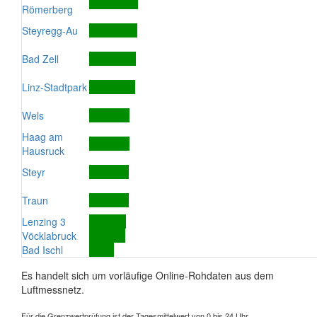
Römerberg
Steyregg-Au
Bad Zell
Linz-Stadtpark
Wels
Haag am
Hausruck
Steyr
Traun
Lenzing 3
Vöcklabruck
Bad Ischl
Es handelt sich um vorläufige Online-Rohdaten aus dem
Luftmessnetz.
Für die Grenzwertprüfung ist der Tagesmittelwert von 0 bis 24 Uhr