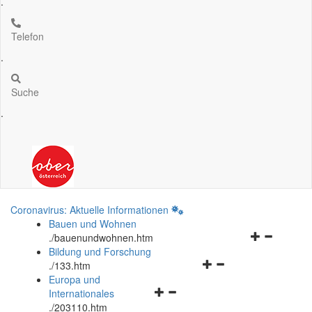
.
Telefon
.
Suche
.
Coronavirus: Aktuelle Informationen
Bauen und Wohnen
Navigationsm
.
/bauenundwohnen.htm
öffnen
Bildung und Forschung
Navigationsmenü
und
.
/133.htm
öffnen
schließen
Europa und
Navigationsmenü
und
Internationales
öffnen
schließen
.
/203110.htm