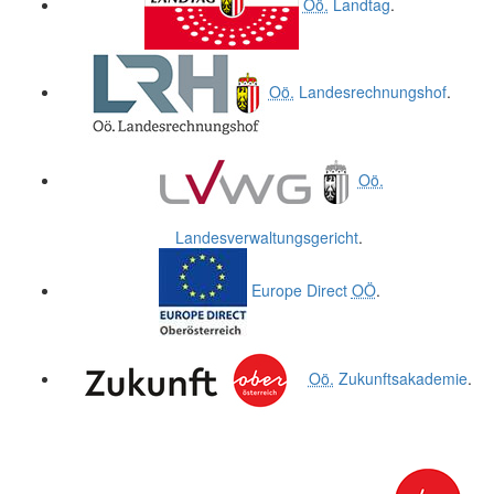
Oö.
Landtag
.
Oö.
Landesrechnungshof
.
Oö.
Landesverwaltungsgericht
.
Europe Direct
OÖ
.
Oö.
Zukunftsakademie
.