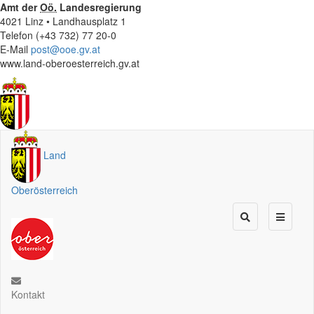
Amt der
Oö.
Landesregierung
4021 Linz • Landhausplatz 1
Telefon (+43 732) 77 20-0
E-Mail
post@ooe.gv.at
www.land-oberoesterreich.gv.at
Land
Oberösterreich
Kontakt