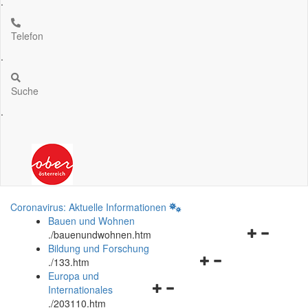
.
Telefon
.
Suche
.
Coronavirus: Aktuelle Informationen
Bauen und Wohnen
Navigationsm
.
/bauenundwohnen.htm
öffnen
Bildung und Forschung
Navigationsmenü
und
.
/133.htm
öffnen
schließen
Europa und
Navigationsmenü
und
Internationales
öffnen
schließen
.
/203110.htm