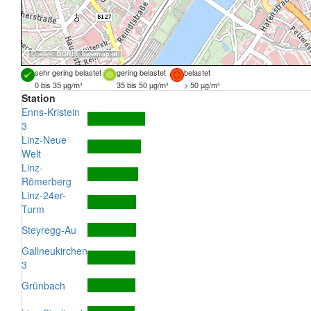
Quellen:
DORIS
,
basemap.at
sehr gering belastet
gering belastet
belastet
0 bis 35 µg/m³
35 bis 50 µg/m³
> 50 µg/m³
Station
Enns-Kristein
3
Linz-Neue
Welt
Linz-
Römerberg
Linz-24er-
Turm
Steyregg-Au
Gallneukirchen
3
Grünbach