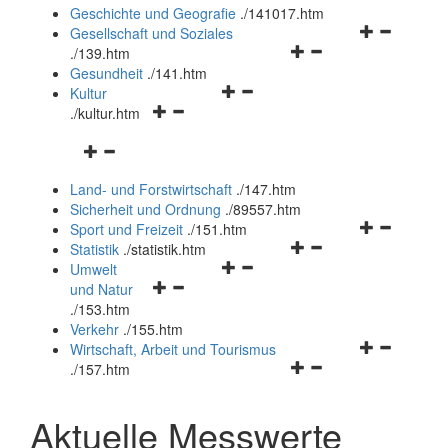
und
Geschichte und Geografie
.
/141017.htm
schließen
Navigationsm
Gesellschaft und Soziales
Navigationsmenü
öffnen
.
/139.htm
öffnen
und
Gesundheit
.
/141.htm
Navigationsmenü
und
schließen
Kultur
Navigationsmenü
öffnen
schließen
.
/kultur.htm
öffnen
und
Navigationsmenü
und
schließen
öffnen
schließen
Land- und Forstwirtschaft
.
/147.htm
und
Sicherheit und Ordnung
.
/89557.htm
schließen
Navigationsm
Sport und Freizeit
.
/151.htm
Navigationsmenü
öffnen
Statistik
.
/statistik.htm
Navigationsmenü
öffnen
und
Umwelt
Navigationsmenü
öffnen
und
schließen
und Natur
öffnen
und
schließen
.
/153.htm
und
schließen
Verkehr
.
/155.htm
schließen
Navigationsm
Wirtschaft, Arbeit und Tourismus
Navigationsmenü
öffnen
.
/157.htm
öffnen
und
und
schließen
Aktuelle Messwerte
schließen