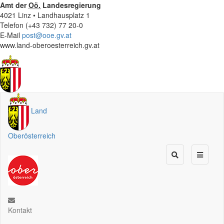
Amt der
Oö.
Landesregierung
4021 Linz • Landhausplatz 1
Telefon (+43 732) 77 20-0
E-Mail
post@ooe.gv.at
www.land-oberoesterreich.gv.at
Land
Oberösterreich
Kontakt