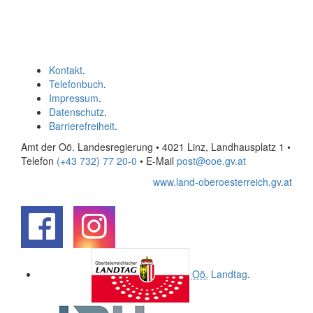
Kontakt
.
Telefonbuch
.
Impressum
.
Datenschutz
.
Barrierefreiheit
.
Amt der Oö. Landesregierung • 4021 Linz, Landhausplatz 1
•
Telefon
(+43 732) 77 20-0
• E-Mail
post@ooe.gv.at
www.land-oberoesterreich.gv.at
.
.
Oö.
Landtag
.